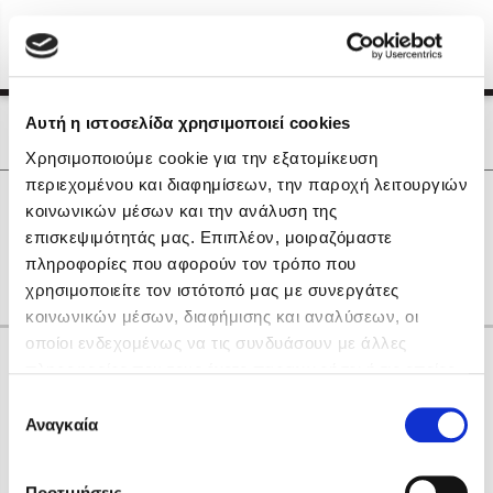
Menu
(0)
Κλείσιμο
Αρχική
|
Οι Συγγραφείς μας
Αυτή η ιστοσελίδα χρησιμοποιεί cookies
Οι Συγγραφείς μας
Χρησιμοποιούμε cookie για την εξατομίκευση
περιεχομένου και διαφημίσεων, την παροχή λειτουργιών
Δημοφιλή Βιβλία
0
Αποτελέσματα
κοινωνικών μέσων και την ανάλυση της
Lidia Branković
επισκεψιμότητάς μας. Επιπλέον, μοιραζόμαστε
Y
Ν
πληροφορίες που αφορούν τον τρόπο που
Το ξενοδοχείο των συναισθημάτων
χρησιμοποιείτε τον ιστότοπό μας με συνεργάτες
κοινωνικών μέσων, διαφήμισης και αναλύσεων, οι
οποίοι ενδεχομένως να τις συνδυάσουν με άλλες
Κάνε δώρα στους αγαπημένους σου
πληροφορίες που τους έχετε παραχωρήσει ή τις οποίες
έχουν συλλέξει σε σχέση με την από μέρους σας χρήση
Επιλογή
των υπηρεσιών τους. Αν συνεχίσετε να χρησιμοποιείτε
Αναγκαία
Χάρης Πολίτης
συγκατάθεσης
την ιστοσελίδα μας, συναινείτε στη χρήση των cookies
Καθρέφτης
μας.
ΔΩΡΟΚΑΡΤΑ ΔΙΟΠΤΡΑ
Προτιμήσεις