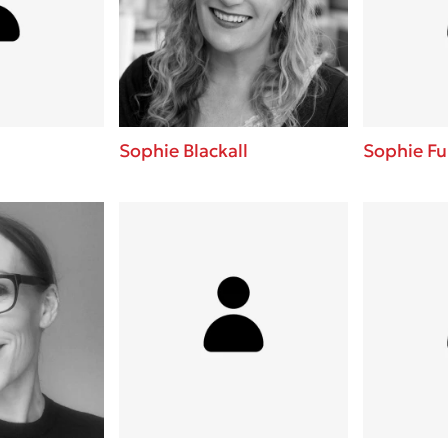
ros
Εύκολη συνταγή για chicken
από τον Άκη Πετρετζίκη!
i
3 βιβλία που μπορείς να δια
οδημητροπούλου
μια μέρα!
Διακοπές με τα παιδιά: Η α
d
παύση σε μετωπική σύγκρου
Sophie Blackall
Sophie Fu
δική τους για εκτόνωση
ld
Πάνω, κάτω, μπροστά, πίσω
 Baccalario
τεστ και ανακάλυψε την τάσ
αχήμ