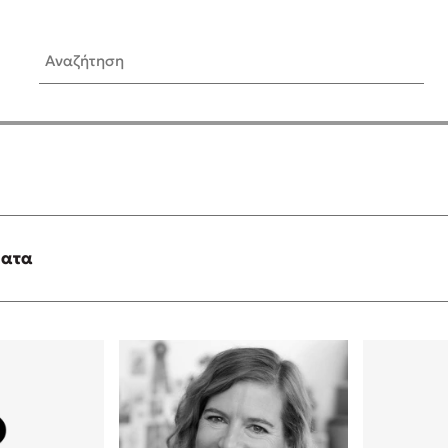
Αναζήτηση
ίς Συγγραφείς
Δημοφιλή Άρθρα
Κυλάει
Τεστ: Ποιο αστυνομικό βιβλ
ταιριάζει για το καλοκαίρι;
τανάς
3 βιβλία βασισμένα σε αλη
γεγονότα!
ματα
νάκης
Ο εθισμός των παιδιών στις
tzek
είναι «το πρόβλημα»
dden
Μια λέξη που συχνά νιώθεις
αγνοείς
νταλη
Τι είναι η νευροποικιλότητα;
y
Δανάη Δεληγεώργη απαντά
ews
Συγχαρητήρια, Πέθανες! Μι
cue
στον Άδη της ελληνικής μυ