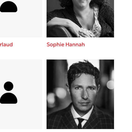
 BBQ pizza
βάσεις σε
νάγκη μας για
ση με τη
rlaud
Sophie Hannah
; Κάνε το
η σου!