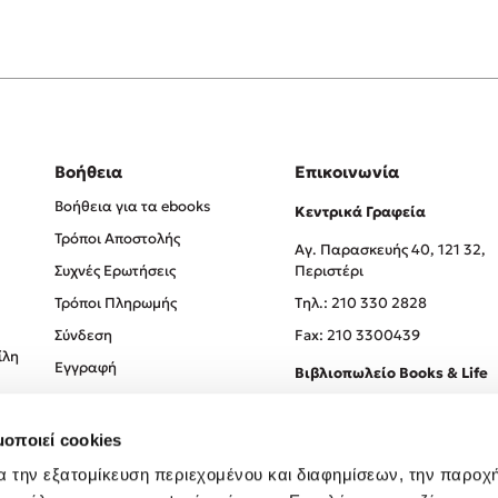
Βοήθεια
Επικοινωνία
Βοήθεια για τα ebooks
Κεντρικά Γραφεία
Τρόποι Αποστολής
Αγ. Παρασκευής 40, 121 32,
Συχνές Ερωτήσεις
Περιστέρι
Τρόποι Πληρωμής
Tηλ.: 210 330 2828
Σύνδεση
Fax: 210 3300439
ίλη
Εγγραφή
Βιβλιοπωλείο Books & Life
Σόλωνος 93-95, 106 78, Αθήν
μοποιεί cookies
Τηλ.:
210 330 0774
α την εξατομίκευση περιεχομένου και διαφημίσεων, την παροχ