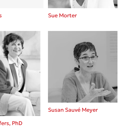
s
Sue Morter
Susan Sauvé Meyer
fers, PhD