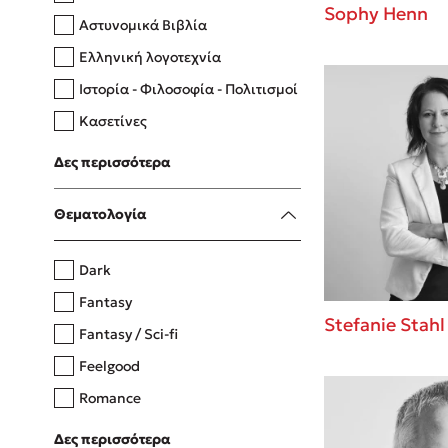
Sophy Henn
Αστυνομικά Βιβλία
Ελληνική λογοτεχνία
Δανάη Δεληγεώργη
Ιστορία - Φιλοσοφία - Πολιτισμοί
Πάνω, κάτω, μπροστά, πίσω
Κασετίνες
Λευκώματα - Έγχρωμοι οδηγοί
Δες περισσότερα
Μαγειρική
Mel Robbins
Θεματολογία
Η μέθοδος Αφήστε τους
Dark
Fantasy
Stefanie Stahl
Fantasy / Sci-fi
Feelgood
Romance
Upmarket
Δες περισσότερα