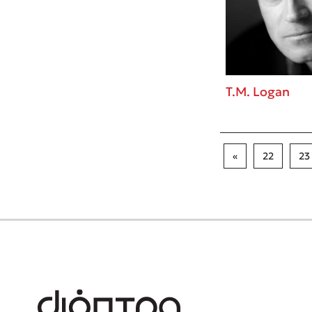
T.M. Logan
«
22
23