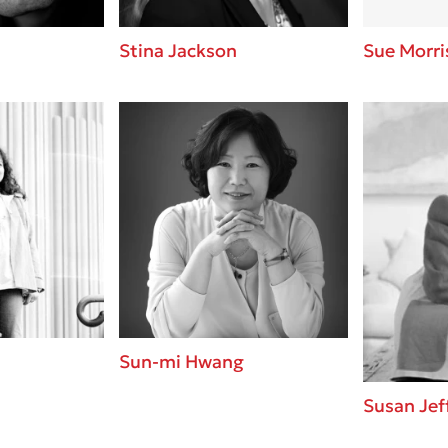
Stina Jackson
Sue Morri
Sun-mi Hwang
Susan Jef