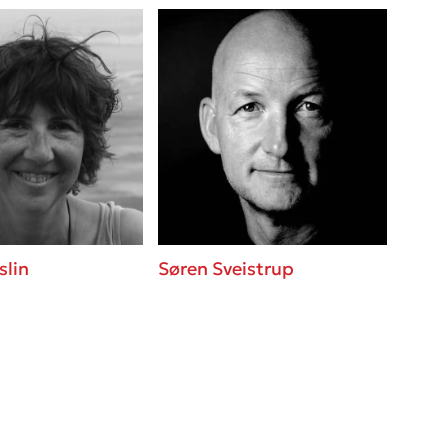
slin
Søren Sveistrup