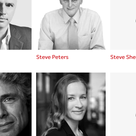
Steve Peters
Steve She