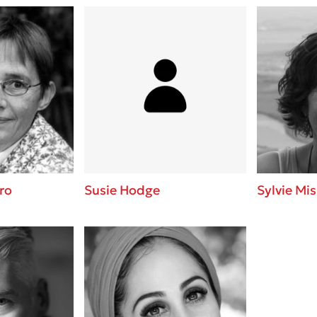
ro
Susie Hodge
Sylvie Mis