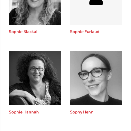
Κώστας Κρομμύδας
Sophie Blackall
Sophie Furlaud
Το λιμάνι μου είσαι εσύ
Ιωάννης Γλωσσόπουλος
Ένας γίγαντας στο σχολείο
Sophie Hannah
Sophy Henn