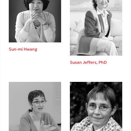
Sun-mi Hwang
Susan Jeffers, PhD