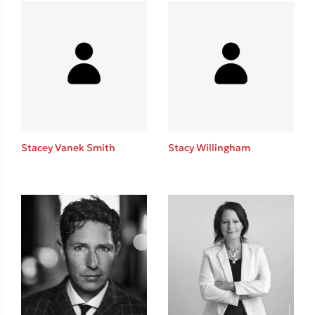
Δανάη Δεληγεώργη
Πάνω, κάτω, μπροστά, πίσω
Mel Robbins
Stacey Vanek Smith
Stacy Willingham
Η μέθοδος Αφήστε τους
Δημοφιλείς Συγγραφείς