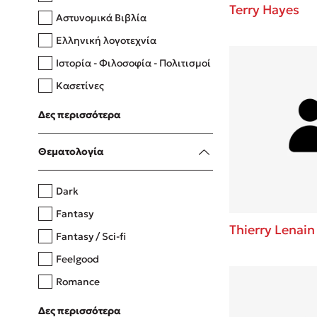
Terry Hayes
Αστυνομικά Βιβλία
Ελληνική λογοτεχνία
Δανάη Δεληγεώργη
Ιστορία - Φιλοσοφία - Πολιτισμοί
Πάνω, κάτω, μπροστά, πίσω
Κασετίνες
Λευκώματα - Έγχρωμοι οδηγοί
Δες περισσότερα
Μαγειρική
Mel Robbins
Θεματολογία
Η μέθοδος Αφήστε τους
Dark
Fantasy
Thierry Lenain
Fantasy / Sci-fi
Feelgood
Romance
Upmarket
Δες περισσότερα