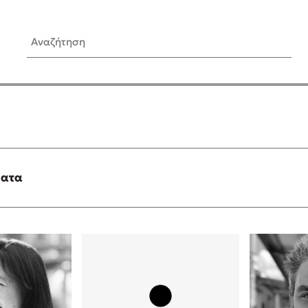
Αναζήτηση
ίς Συγγραφείς
Δημοφιλή Άρθρα
Κυλάει
Τεστ: Ποιο αστυνομικό βιβλ
ταιριάζει για το καλοκαίρι;
τανάς
3 βιβλία βασισμένα σε αλη
γεγονότα!
ματα
νάκης
Ο εθισμός των παιδιών στις
tzek
είναι «το πρόβλημα»
dden
Μια λέξη που συχνά νιώθεις
αγνοείς
νταλη
Τι είναι η νευροποικιλότητα;
y
Δανάη Δεληγεώργη απαντά
ews
Συγχαρητήρια, Πέθανες! Μι
cue
στον Άδη της ελληνικής μυ