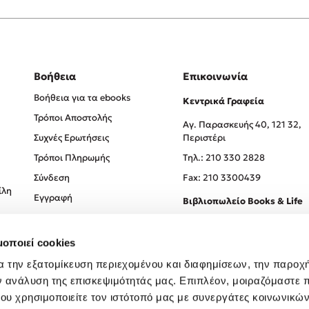
Βοήθεια
Επικοινωνία
Βοήθεια για τα ebooks
Κεντρικά Γραφεία
Τρόποι Αποστολής
Αγ. Παρασκευής 40, 121 32,
Συχνές Ερωτήσεις
Περιστέρι
Τρόποι Πληρωμής
Tηλ.: 210 330 2828
Σύνδεση
Fax: 210 3300439
ίλη
Εγγραφή
Βιβλιοπωλείο Books & Life
Σόλωνος 93-95, 106 78, Αθήν
μοποιεί cookies
Τηλ.:
210 330 0774
α την εξατομίκευση περιεχομένου και διαφημίσεων, την παροχ
ν ανάλυση της επισκεψιμότητάς μας. Επιπλέον, μοιραζόμαστε 
ου χρησιμοποιείτε τον ιστότοπό μας με συνεργάτες κοινωνικώ