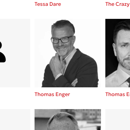
Tessa Dare
The Crazy
Thomas Enger
Thomas E