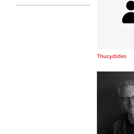
Young Adult
Thucydides