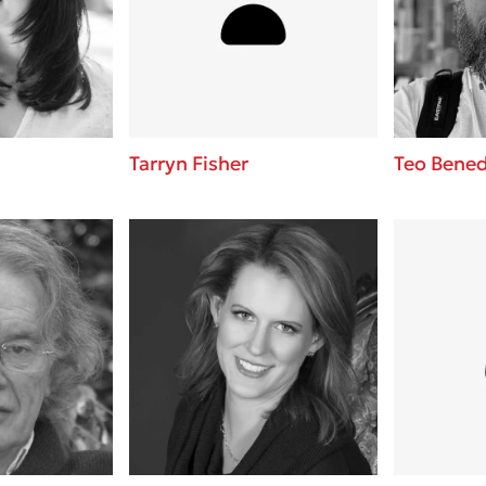
ros
Εύκολη συνταγή για chicken
από τον Άκη Πετρετζίκη!
i
3 βιβλία που μπορείς να δια
οδημητροπούλου
μια μέρα!
Διακοπές με τα παιδιά: Η α
d
παύση σε μετωπική σύγκρου
Tarryn Fisher
Teo Bened
δική τους για εκτόνωση
ld
Το μυστηριώδες βιβλίο που 
 Baccalario
διαβάσει
αχήμ