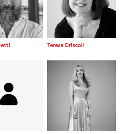
 BBQ pizza
βάσεις σε
νάγκη μας για
ση με τη
etti
Teresa Driscoll
λίγοι έχουν