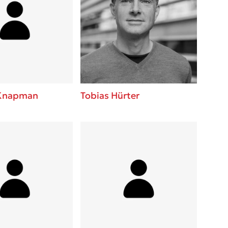
Knapman
Tobias Hürter