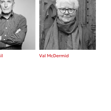
il
Val McDermid