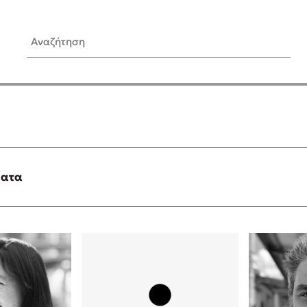
Αναζήτηση
ίς Συγγραφείς
Δημοφιλή Άρθρα
Κυλάει
3 βιβλία βασισμένα σε αλη
γεγονότα!
τανάς
Τεστ: Ποιο αστυνομικό βιβλ
ταιριάζει για το καλοκαίρι;
ματα
νάκης
Ο εθισμός των παιδιών στις
tzek
είναι «το πρόβλημα»
dden
Μια λέξη που συχνά νιώθεις
αγνοείς
νταλη
Τι είναι η νευροποικιλότητα;
y
Δανάη Δεληγεώργη απαντά
ews
Συγχαρητήρια, Πέθανες! Μι
cue
στον Άδη της ελληνικής μυ