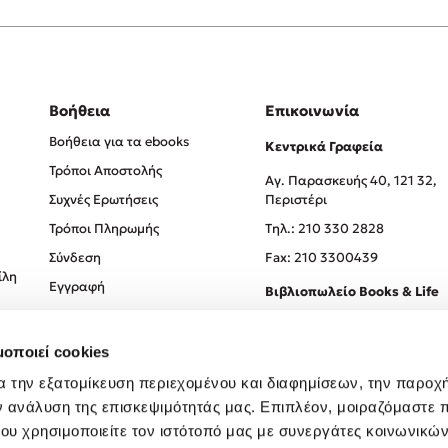
Βοήθεια
Επικοινωνία
Βοήθεια για τα ebooks
Κεντρικά Γραφεία
Τρόποι Αποστολής
Αγ. Παρασκευής 40, 121 32,
Συχνές Ερωτήσεις
Περιστέρι
Τρόποι Πληρωμής
Tηλ.: 210 330 2828
Σύνδεση
Fax: 210 3300439
ίλη
Εγγραφή
Βιβλιοπωλείο Books & Life
Σόλωνος 93-95, 106 78, Αθήν
μοποιεί cookies
Τηλ.:
210 330 0774
α την εξατομίκευση περιεχομένου και διαφημίσεων, την παροχ
ν ανάλυση της επισκεψιμότητάς μας. Επιπλέον, μοιραζόμαστε 
ου χρησιμοποιείτε τον ιστότοπό μας με συνεργάτες κοινωνικώ