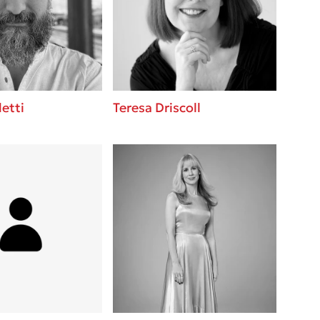
 BBQ pizza
βάσεις σε
νάγκη μας για
ση με τη
etti
Teresa Driscoll
; Κάνε το
η σου!