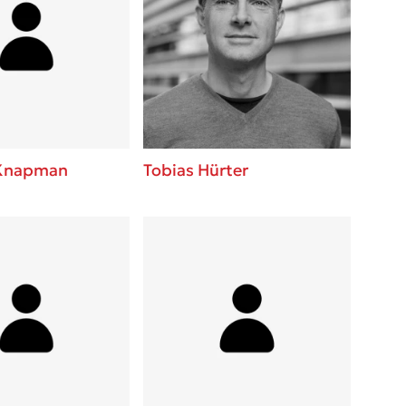
Knapman
Tobias Hürter