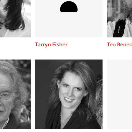
ros
Εύκολη συνταγή για chicken
από τον Άκη Πετρετζίκη!
i
3 βιβλία που μπορείς να δια
οδημητροπούλου
μια μέρα!
Διακοπές με τα παιδιά: Η α
d
παύση σε μετωπική σύγκρου
Tarryn Fisher
Teo Bened
δική τους για εκτόνωση
ld
Πάνω, κάτω, μπροστά, πίσω
 Baccalario
τεστ και ανακάλυψε την τάσ
αχήμ