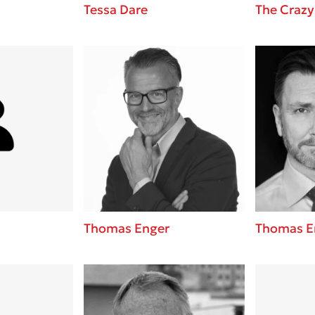
Tessa Dare
The Crazy
Thomas Enger
Thomas E