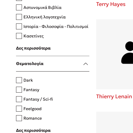
Terry Hayes
Αστυνομικά Βιβλία
Ελληνική λογοτεχνία
Δανάη Δεληγεώργη
Ιστορία - Φιλοσοφία - Πολιτισμοί
Πάνω, κάτω, μπροστά, πίσω
Κασετίνες
Λευκώματα - Έγχρωμοι οδηγοί
Δες περισσότερα
Μαγειρική
Mel Robbins
Θεματολογία
Η μέθοδος Αφήστε τους
Dark
Fantasy
Thierry Lenain
Fantasy / Sci-fi
Feelgood
Romance
Upmarket
Δες περισσότερα