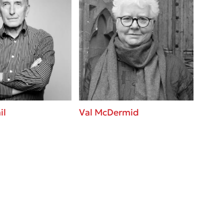
il
Val McDermid