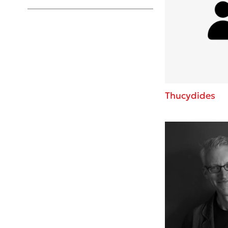
Young Adult
Thucydides