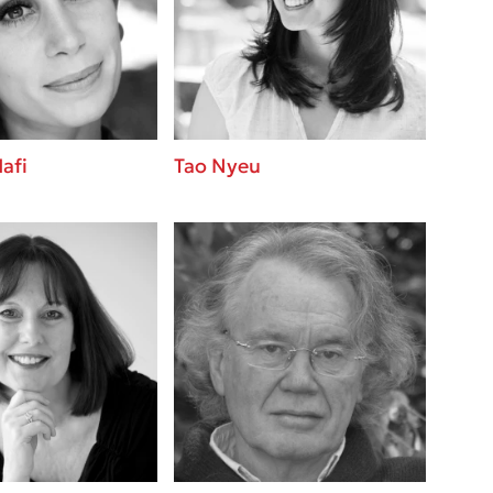
βάσεις σε
 BBQ pizza
νάγκη μας για
ση με τη
afi
Tao Nyeu
; Κάνε το
η σου!