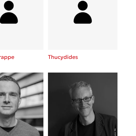
rappe
Thucydides