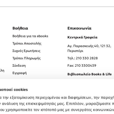
Βοήθεια
Επικοινωνία
Βοήθεια για τα ebooks
Κεντρικά Γραφεία
Τρόποι Αποστολής
Αγ. Παρασκευής 40, 121 32,
Συχνές Ερωτήσεις
Περιστέρι
Τρόποι Πληρωμής
Tηλ.: 210 330 2828
Σύνδεση
Fax: 210 3300439
ίλη
Εγγραφή
Βιβλιοπωλείο Books & Life
Σόλωνος 93-95, 106 78, Αθήν
μοποιεί cookies
Τηλ.:
210 330 0774
α την εξατομίκευση περιεχομένου και διαφημίσεων, την παροχ
ν ανάλυση της επισκεψιμότητάς μας. Επιπλέον, μοιραζόμαστε 
ου χρησιμοποιείτε τον ιστότοπό μας με συνεργάτες κοινωνικώ