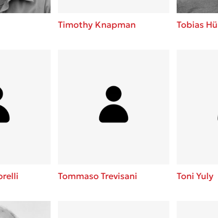
Timothy Knapman
Tobias Hü
elli
Tommaso Trevisani
Toni Yuly