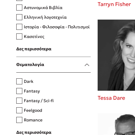
Tarryn Fisher
Αστυνομικά Βιβλία
Ελληνική λογοτεχνία
Δανάη Δεληγεώργη
Ιστορία - Φιλοσοφία - Πολιτισμοί
Πάνω, κάτω, μπροστά, πίσω
Κασετίνες
Λευκώματα - Έγχρωμοι οδηγοί
Δες περισσότερα
Μαγειρική
Mel Robbins
Θεματολογία
Η μέθοδος Αφήστε τους
Dark
Fantasy
Tessa Dare
Fantasy / Sci-fi
Feelgood
Romance
Upmarket
Δες περισσότερα