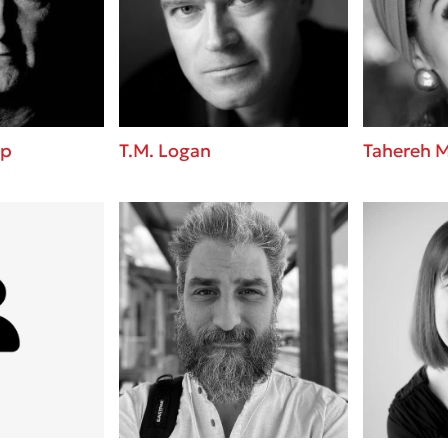
ros
3 βιβλία που μπορείς να δια
μια μέρα!
i
Εύκολη συνταγή για chicken
οδημητροπούλου
από τον Άκη Πετρετζίκη!
Διακοπές με τα παιδιά: Η α
d
παύση σε μετωπική σύγκρου
up
T.M. Logan
Tahereh M
δική τους για εκτόνωση
ld
Πάνω, κάτω, μπροστά, πίσω
 Baccalario
τεστ και ανακάλυψε την τάσ
αχήμ