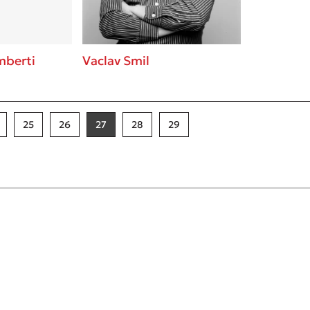
mberti
Vaclav Smil
25
26
27
28
29