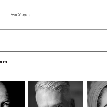
Αναζήτηση
ίς Συγγραφείς
Δημοφιλή Άρθρα
Κυλάει
3 βιβλία βασισμένα σε αλη
γεγονότα!
τανάς
Τεστ: Ποιο αστυνομικό βιβλ
ταιριάζει για το καλοκαίρι;
ματα
νάκης
Ο εθισμός των παιδιών στις
tzek
είναι «το πρόβλημα»
dden
Μια λέξη που συχνά νιώθεις
αγνοείς
νταλη
Τι είναι η νευροποικιλότητα;
y
Δανάη Δεληγεώργη απαντά
ews
Συγχαρητήρια, Πέθανες! Μι
cue
στον Άδη της ελληνικής μυ