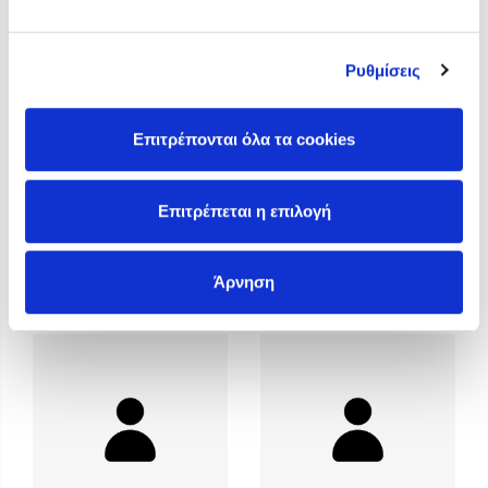
Προσεχείς εκδηλώσεις
Η Δανάη Δεληγεώργη στον Πύργο Κύμης
Ρυθμίσεις
Ο Κώστας Κρομμύδας στο Παλαιοχώρι Καλαμπάκας
Ο Κώστας Κρομμύδας και η Μαρίνα Γιώτη στη Νικήτη
Χαλκιδικής
Επιτρέπονται όλα τα cookies
Ο Στέφανος Ξενάκης στη Χίο
Ο Κώστας Κρομμύδας & η Μαρίνα Γιώτη στο 54o Φεστιβάλ
Επιτρέπεται η επιλογή
Βιβλίου στο Πεδίον του Άρεως
Tobias Hürter
Tom Holland
Άρνηση