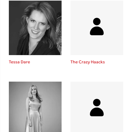
Mel Robbins
Η μέθοδος Αφήστε τους
Tessa Dare
The Crazy Haacks
Δημοφιλείς Συγγραφείς
Φυστίκι ΠουΚυλάει
Παύλος Καστανάς
El Sombrero