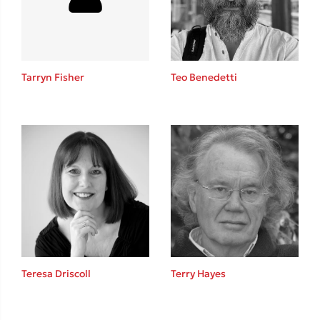
Κώστας Κρομμύδας
Το λιμάνι μου είσαι εσύ
Tarryn Fisher
Teo Benedetti
Ιωάννης Γλωσσόπουλος
Ένας γίγαντας στο σχολείο
Teresa Driscoll
Terry Hayes
Δανάη Δεληγεώργη
Πάνω, κάτω, μπροστά, πίσω