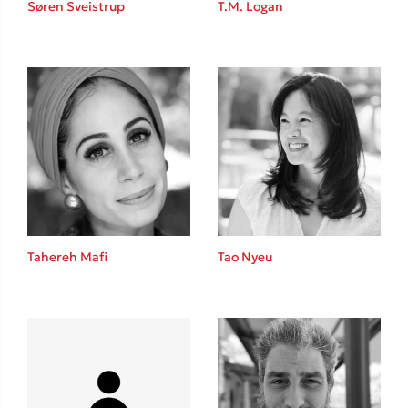
Søren Sveistrup
T.M. Logan
Sebastian Fitzek
Playlist
Tahereh Mafi
Tao Nyeu
Στέφανος Ξενάκης
Το λεξικό της ζωής σου