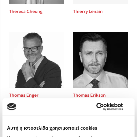
Στέφανος Ξενάκης
Theresa Cheung
Thierry Lenain
Sebastian Fitzek
Freida McFadden
Κατρίνα Τσάνταλη
Lucinda Riley
Mimi Matthews
Benzamin Bécue
Rebecca Yarros
Teo Benedetti
Τζένη Κουτσοδημητροπούλου
Emily Henry
Thomas Enger
Thomas Erikson
Ali Hazelwood
Cori Doerrfeld
Pierdomenico Baccalario
Δανάη Ιμπραχήμ
Αυτή η ιστοσελίδα χρησιμοποιεί cookies