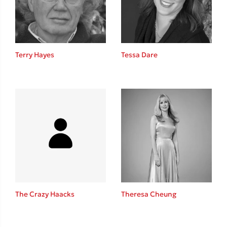
Κώστας Κρομμύδας
Το λιμάνι μου είσαι εσύ
Terry Hayes
Tessa Dare
Ιωάννης Γλωσσόπουλος
Ένας γίγαντας στο σχολείο
The Crazy Haacks
Theresa Cheung
Δανάη Δεληγεώργη
Πάνω, κάτω, μπροστά, πίσω