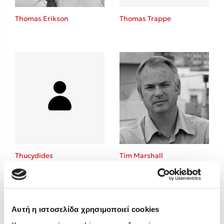
Στέφανος Ξενάκης
Thomas Erikson
Thomas Trappe
Sebastian Fitzek
Freida McFadden
Κατρίνα Τσάνταλη
Lucinda Riley
Mimi Matthews
Benzamin Bécue
Rebecca Yarros
Teo Benedetti
Τζένη Κουτσοδημητροπούλου
Emily Henry
Thucydides
Tim Marshall
Ali Hazelwood
Cori Doerrfeld
Pierdomenico Baccalario
Δανάη Ιμπραχήμ
Αυτή η ιστοσελίδα χρησιμοποιεί cookies