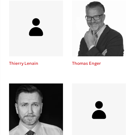
Mel Robbins
Η μέθοδος Αφήστε τους
Thierry Lenain
Thomas Enger
Δημοφιλείς Συγγραφείς
Φυστίκι ΠουΚυλάει
Παύλος Καστανάς
El Sombrero