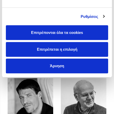
Προσεχείς εκδηλώσεις
Η Δανάη Δεληγεώργη στον Πύργο Κύμης
Ρυθμίσεις
Ο Κώστας Κρομμύδας στο Παλαιοχώρι Καλαμπάκας
Ο Κώστας Κρομμύδας και η Μαρίνα Γιώτη στη Νικήτη
Χαλκιδικής
Επιτρέπονται όλα τα cookies
Ο Στέφανος Ξενάκης στη Χίο
Ο Κώστας Κρομμύδας & η Μαρίνα Γιώτη στο 54o Φεστιβάλ
Επιτρέπεται η επιλογή
Βιβλίου στο Πεδίον του Άρεως
Tommaso Trevisani
Toni Yuly
Άρνηση