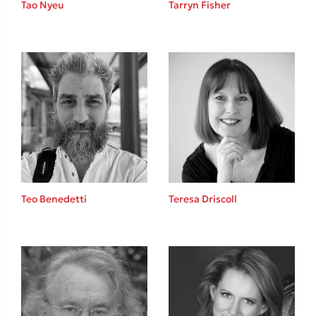
Tao Nyeu
Tarryn Fisher
Sebastian Fitzek
Playlist
Teo Benedetti
Teresa Driscoll
Στέφανος Ξενάκης
Το λεξικό της ζωής σου