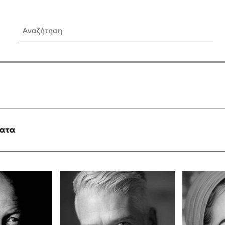
Αναζήτηση
ίς Συγγραφείς
Δημοφιλή Άρθρα
Κυλάει
3 βιβλία βασισμένα σε αλη
γεγονότα!
τανάς
Τεστ: Ποιο αστυνομικό βιβλ
ταιριάζει για το καλοκαίρι;
ματα
νάκης
Ο εθισμός των παιδιών στις
tzek
είναι «το πρόβλημα»
dden
Μια λέξη που συχνά νιώθεις
αγνοείς
νταλη
Τι είναι η νευροποικιλότητα;
y
Δανάη Δεληγεώργη απαντά
ews
Συγχαρητήρια, Πέθανες! Μι
cue
στον Άδη της ελληνικής μυ