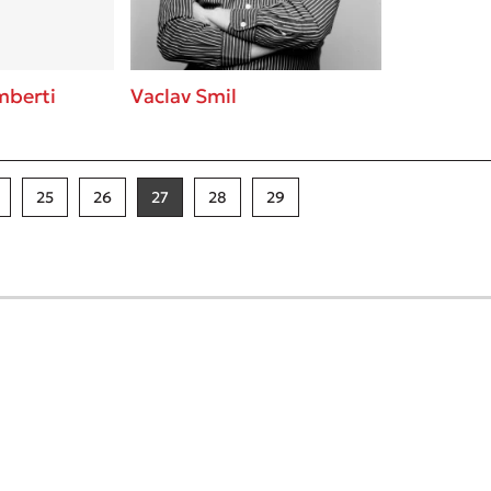
mberti
Vaclav Smil
25
26
27
28
29