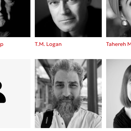
ros
3 βιβλία που μπορείς να δια
μια μέρα!
i
Εύκολη συνταγή για chicken
οδημητροπούλου
από τον Άκη Πετρετζίκη!
Διακοπές με τα παιδιά: Η α
d
παύση σε μετωπική σύγκρου
up
T.M. Logan
Tahereh M
δική τους για εκτόνωση
 Baccalario
Πάνω, κάτω, μπροστά, πίσω
ld
τεστ και ανακάλυψε την τάσ
αχήμ