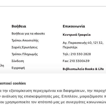
Βοήθεια
Επικοινωνία
Βοήθεια για τα ebooks
Κεντρικά Γραφεία
Τρόποι Αποστολής
Αγ. Παρασκευής 40, 121 32,
Συχνές Ερωτήσεις
Περιστέρι
Τρόποι Πληρωμής
Tηλ.: 210 330 2828
Σύνδεση
Fax: 210 3300439
ίλη
Εγγραφή
Βιβλιοπωλείο Books & Life
Σόλωνος 93-95, 106 78, Αθήν
μοποιεί cookies
Τηλ.:
210 330 0774
α την εξατομίκευση περιεχομένου και διαφημίσεων, την παροχ
ν ανάλυση της επισκεψιμότητάς μας. Επιπλέον, μοιραζόμαστε 
ου χρησιμοποιείτε τον ιστότοπό μας με συνεργάτες κοινωνικώ