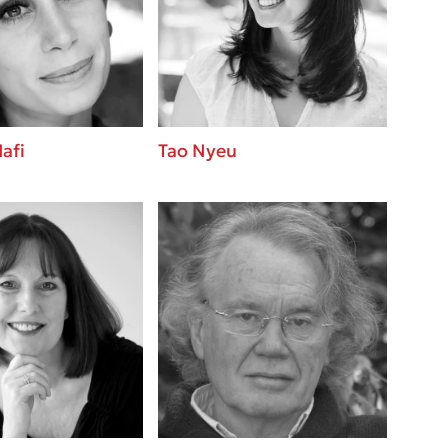
βάσεις σε
 BBQ pizza
νάγκη μας για
ση με τη
afi
Tao Nyeu
; Κάνε το
η σου!