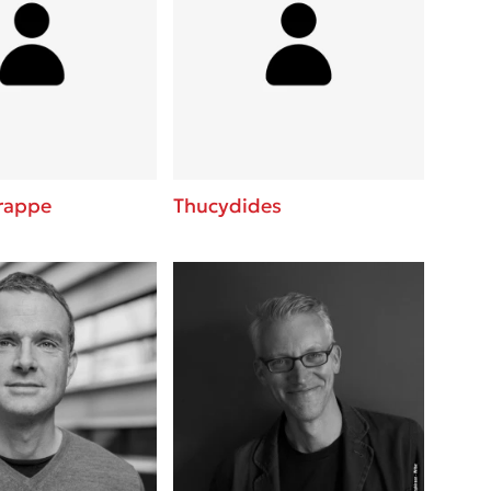
rappe
Thucydides