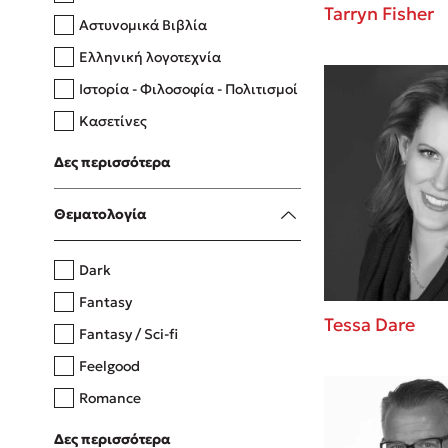
Tarryn Fisher
Αστυνομικά Βιβλία
Ελληνική λογοτεχνία
Δανάη Δεληγεώργη
Ιστορία - Φιλοσοφία - Πολιτισμοί
Πάνω, κάτω, μπροστά, πίσω
Κασετίνες
Λευκώματα - Έγχρωμοι οδηγοί
Δες περισσότερα
Μαγειρική
Mel Robbins
Θεματολογία
Η μέθοδος Αφήστε τους
Dark
Fantasy
Tessa Dare
Fantasy / Sci-fi
Feelgood
Romance
Upmarket
Δες περισσότερα