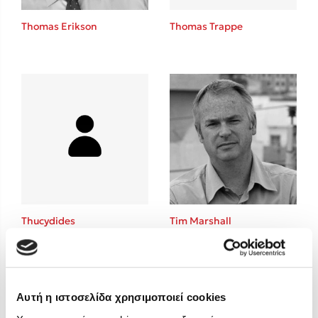
Στέφανος Ξενάκης
Thomas Erikson
Thomas Trappe
Sebastian Fitzek
Freida McFadden
Κατρίνα Τσάνταλη
Lucinda Riley
Mimi Matthews
Benzamin Bécue
Rebecca Yarros
Teo Benedetti
Τζένη Κουτσοδημητροπούλου
Emily Henry
Thucydides
Tim Marshall
Ali Hazelwood
Cori Doerrfeld
Pierdomenico Baccalario
Δανάη Ιμπραχήμ
Αυτή η ιστοσελίδα χρησιμοποιεί cookies