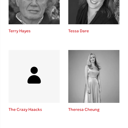
Κώστας Κρομμύδας
Το λιμάνι μου είσαι εσύ
Terry Hayes
Tessa Dare
Ιωάννης Γλωσσόπουλος
Ένας γίγαντας στο σχολείο
The Crazy Haacks
Theresa Cheung
Δανάη Δεληγεώργη
Πάνω, κάτω, μπροστά, πίσω