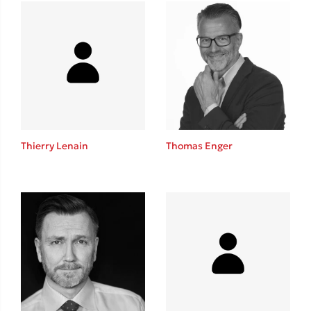
Mel Robbins
Η μέθοδος Αφήστε τους
Thierry Lenain
Thomas Enger
Δημοφιλείς Συγγραφείς
Φυστίκι ΠουΚυλάει
Παύλος Καστανάς
El Sombrero