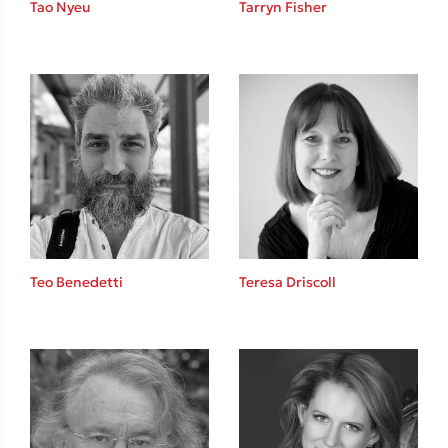
Tao Nyeu
Tarryn Fisher
Sebastian Fitzek
Playlist
Teo Benedetti
Teresa Driscoll
Στέφανος Ξενάκης
Το λεξικό της ζωής σου