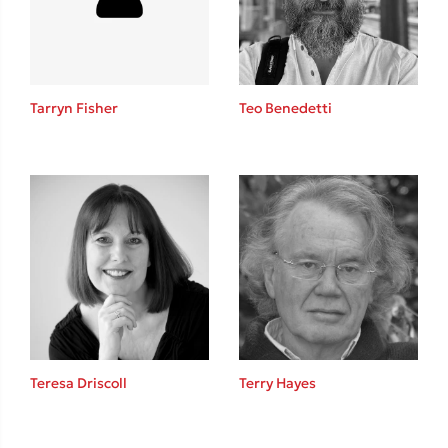
Κώστας Κρομμύδας
Το λιμάνι μου είσαι εσύ
Tarryn Fisher
Teo Benedetti
Ιωάννης Γλωσσόπουλος
Ένας γίγαντας στο σχολείο
Teresa Driscoll
Terry Hayes
Δανάη Δεληγεώργη
Πάνω, κάτω, μπροστά, πίσω