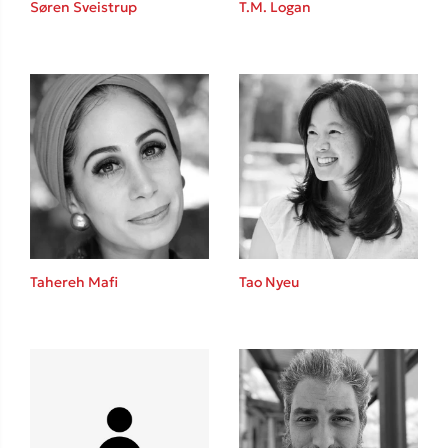
Søren Sveistrup
T.M. Logan
Sebastian Fitzek
Playlist
Tahereh Mafi
Tao Nyeu
Στέφανος Ξενάκης
Το λεξικό της ζωής σου