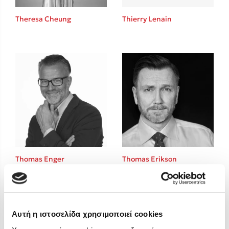
Στέφανος Ξενάκης
Theresa Cheung
Thierry Lenain
Sebastian Fitzek
Freida McFadden
Κατρίνα Τσάνταλη
Lucinda Riley
Mimi Matthews
Benzamin Bécue
Rebecca Yarros
Teo Benedetti
Τζένη Κουτσοδημητροπούλου
Emily Henry
Thomas Enger
Thomas Erikson
Ali Hazelwood
Cori Doerrfeld
Pierdomenico Baccalario
Δανάη Ιμπραχήμ
Αυτή η ιστοσελίδα χρησιμοποιεί cookies