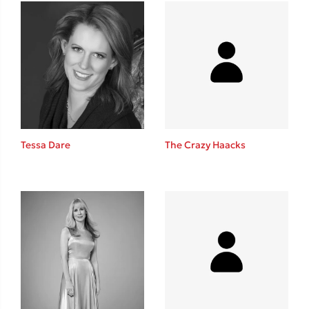
Mel Robbins
Η μέθοδος Αφήστε τους
Tessa Dare
The Crazy Haacks
Δημοφιλείς Συγγραφείς
Φυστίκι ΠουΚυλάει
Παύλος Καστανάς
El Sombrero