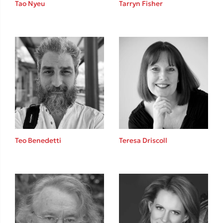
Tao Nyeu
Tarryn Fisher
Sebastian Fitzek
Playlist
Teo Benedetti
Teresa Driscoll
Στέφανος Ξενάκης
Το λεξικό της ζωής σου