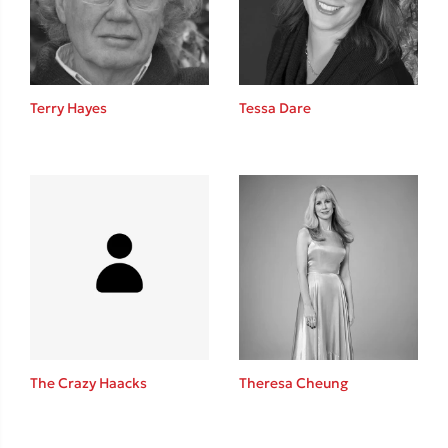
Κώστας Κρομμύδας
Το λιμάνι μου είσαι εσύ
Terry Hayes
Tessa Dare
Ιωάννης Γλωσσόπουλος
Ένας γίγαντας στο σχολείο
The Crazy Haacks
Theresa Cheung
Δανάη Δεληγεώργη
Πάνω, κάτω, μπροστά, πίσω