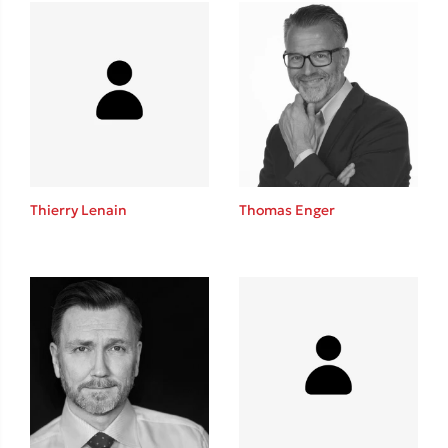
Mel Robbins
Η μέθοδος Αφήστε τους
Thierry Lenain
Thomas Enger
Δημοφιλείς Συγγραφείς
Φυστίκι ΠουΚυλάει
Παύλος Καστανάς
El Sombrero