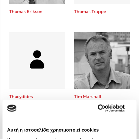
Στέφανος Ξενάκης
Thomas Erikson
Thomas Trappe
Sebastian Fitzek
Freida McFadden
Κατρίνα Τσάνταλη
Lucinda Riley
Mimi Matthews
Benzamin Bécue
Rebecca Yarros
Teo Benedetti
Τζένη Κουτσοδημητροπούλου
Emily Henry
Thucydides
Tim Marshall
Ali Hazelwood
Cori Doerrfeld
Pierdomenico Baccalario
Δανάη Ιμπραχήμ
Αυτή η ιστοσελίδα χρησιμοποιεί cookies