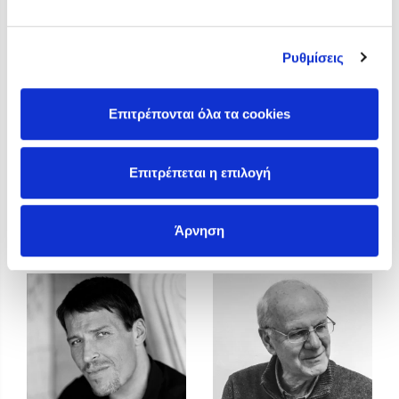
Η Δανάη Δεληγεώργη στον Πύργο Κύμης
Ο Κώστας Κρομμύδας στο Παλαιοχώρι Καλαμπάκας
Ρυθμίσεις
Ο Κώστας Κρομμύδας και η Μαρίνα Γιώτη στη Νικήτη
Χαλκιδικής
Επιτρέπονται όλα τα cookies
Ο Στέφανος Ξενάκης στη Χίο
Ο Κώστας Κρομμύδας & η Μαρίνα Γιώτη στο 54o Φεστιβάλ
Βιβλίου στο Πεδίον του Άρεως
Επιτρέπεται η επιλογή
Tommaso Trevisani
Toni Yuly
Άρνηση