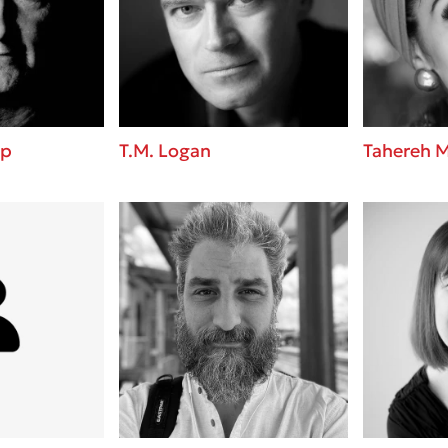
ros
3 βιβλία που μπορείς να δια
μια μέρα!
i
Εύκολη συνταγή για chicken
οδημητροπούλου
από τον Άκη Πετρετζίκη!
Διακοπές με τα παιδιά: Η α
d
παύση σε μετωπική σύγκρου
up
T.M. Logan
Tahereh M
δική τους για εκτόνωση
ld
Πάνω, κάτω, μπροστά, πίσω
 Baccalario
τεστ και ανακάλυψε την τάσ
αχήμ