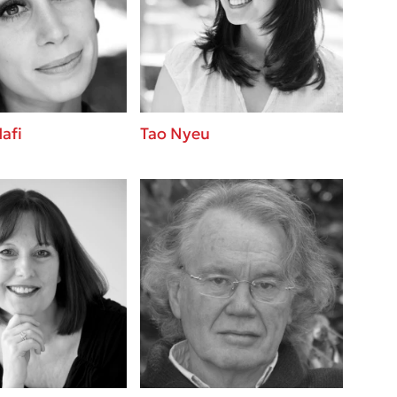
βάσεις σε
 BBQ pizza
νάγκη μας για
ση με τη
afi
Tao Nyeu
; Κάνε το
η σου!