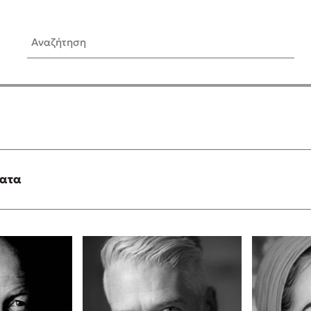
Αναζήτηση
ίς Συγγραφείς
Δημοφιλή Άρθρα
Κυλάει
3 βιβλία βασισμένα σε αλη
γεγονότα!
τανάς
Τεστ: Ποιο αστυνομικό βιβλ
ταιριάζει για το καλοκαίρι;
ματα
νάκης
Ο εθισμός των παιδιών στις
tzek
είναι «το πρόβλημα»
dden
Μια λέξη που συχνά νιώθεις
αγνοείς
νταλη
Τι είναι η νευροποικιλότητα;
y
Δανάη Δεληγεώργη απαντά
ews
Συγχαρητήρια, Πέθανες! Μι
cue
στον Άδη της ελληνικής μυ