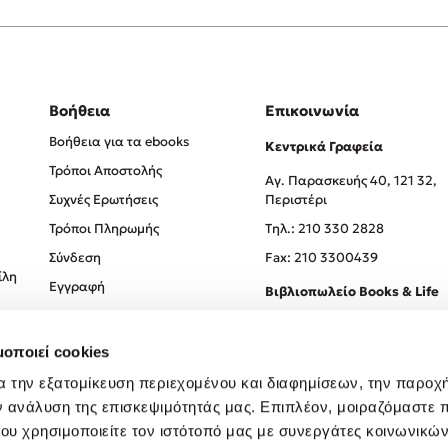
Βοήθεια
Επικοινωνία
Βοήθεια για τα ebooks
Κεντρικά Γραφεία
Τρόποι Αποστολής
Αγ. Παρασκευής 40, 121 32,
Συχνές Ερωτήσεις
Περιστέρι
Τρόποι Πληρωμής
Tηλ.: 210 330 2828
Σύνδεση
Fax: 210 3300439
ίλη
Εγγραφή
Βιβλιοπωλείο Books & Life
Σόλωνος 93-95, 106 78, Αθήν
μοποιεί cookies
Τηλ.:
210 330 0774
α την εξατομίκευση περιεχομένου και διαφημίσεων, την παροχ
ν ανάλυση της επισκεψιμότητάς μας. Επιπλέον, μοιραζόμαστε 
ου χρησιμοποιείτε τον ιστότοπό μας με συνεργάτες κοινωνικώ