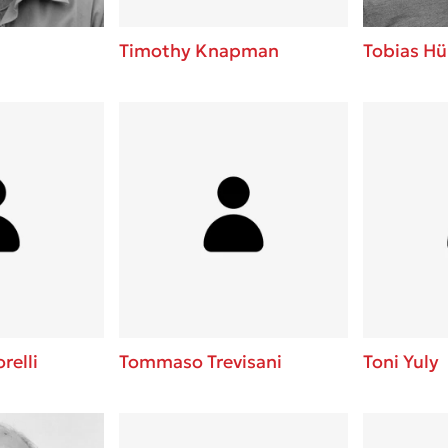
Timothy Knapman
Tobias Hü
elli
Tommaso Trevisani
Toni Yuly