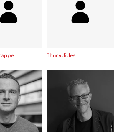
rappe
Thucydides