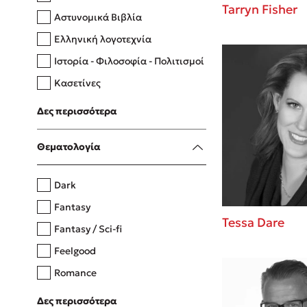
Tarryn Fisher
Αστυνομικά Βιβλία
Ελληνική λογοτεχνία
Δανάη Δεληγεώργη
Ιστορία - Φιλοσοφία - Πολιτισμοί
Πάνω, κάτω, μπροστά, πίσω
Κασετίνες
Λευκώματα - Έγχρωμοι οδηγοί
Δες περισσότερα
Μαγειρική
Mel Robbins
Θεματολογία
Η μέθοδος Αφήστε τους
Dark
Fantasy
Tessa Dare
Fantasy / Sci-fi
Feelgood
Romance
Upmarket
Δες περισσότερα