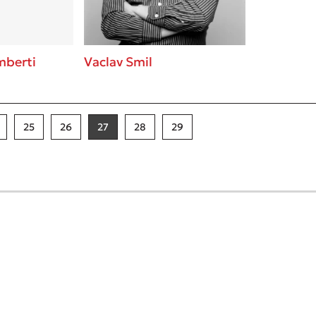
mberti
Vaclav Smil
25
26
27
28
29