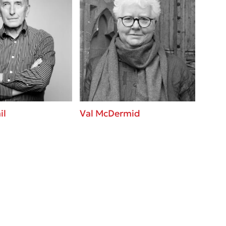
il
Val McDermid