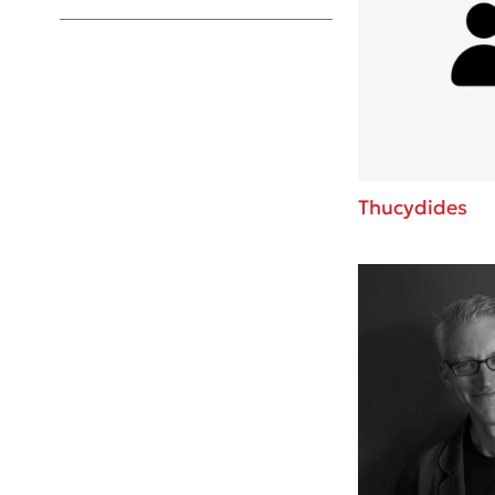
Young Adult
Thucydides