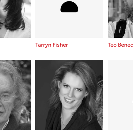
ros
Εύκολη συνταγή για chicken
από τον Άκη Πετρετζίκη!
i
3 βιβλία που μπορείς να δια
οδημητροπούλου
μια μέρα!
Διακοπές με τα παιδιά: Η α
d
παύση σε μετωπική σύγκρου
Tarryn Fisher
Teo Bened
δική τους για εκτόνωση
ld
Πάνω, κάτω, μπροστά, πίσω
 Baccalario
τεστ και ανακάλυψε την τάσ
αχήμ