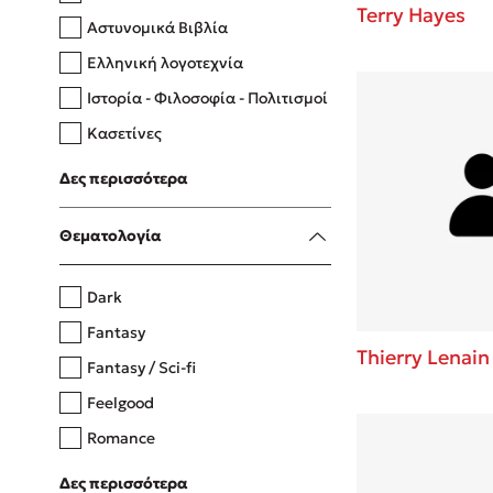
Terry Hayes
Αστυνομικά Βιβλία
Ελληνική λογοτεχνία
Δανάη Δεληγεώργη
Ιστορία - Φιλοσοφία - Πολιτισμοί
Πάνω, κάτω, μπροστά, πίσω
Κασετίνες
Λευκώματα - Έγχρωμοι οδηγοί
Δες περισσότερα
Μαγειρική
Mel Robbins
Θεματολογία
Η μέθοδος Αφήστε τους
Dark
Fantasy
Thierry Lenain
Fantasy / Sci-fi
Feelgood
Romance
Upmarket
Δες περισσότερα