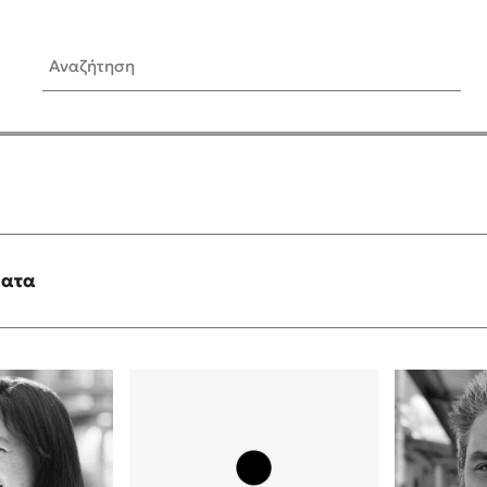
Αναζήτηση
ίς Συγγραφείς
Δημοφιλή Άρθρα
Κυλάει
Τεστ: Ποιο αστυνομικό βιβλ
ταιριάζει για το καλοκαίρι;
τανάς
3 βιβλία βασισμένα σε αλη
γεγονότα!
ματα
νάκης
Ο εθισμός των παιδιών στις
tzek
είναι «το πρόβλημα»
dden
Μια λέξη που συχνά νιώθεις
αγνοείς
νταλη
Τι είναι η νευροποικιλότητα;
y
Δανάη Δεληγεώργη απαντά
ews
Συγχαρητήρια, Πέθανες! Μι
cue
στον Άδη της ελληνικής μυ