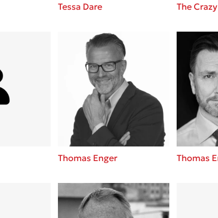
Tessa Dare
The Crazy
Thomas Enger
Thomas E