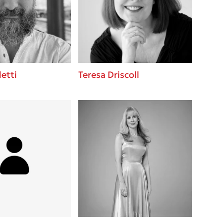
 BBQ pizza
βάσεις σε
νάγκη μας για
ση με τη
etti
Teresa Driscoll
; Κάνε το
η σου!