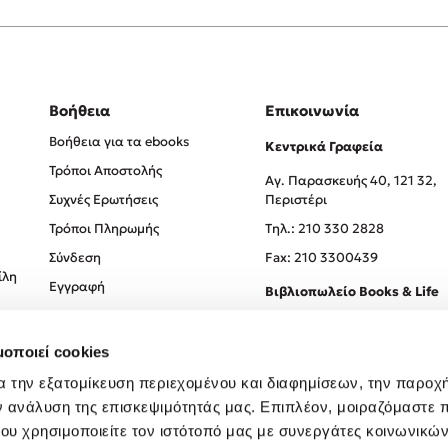
Βοήθεια
Επικοινωνία
Βοήθεια για τα ebooks
Κεντρικά Γραφεία
Τρόποι Αποστολής
Αγ. Παρασκευής 40, 121 32,
Συχνές Ερωτήσεις
Περιστέρι
Τρόποι Πληρωμής
Tηλ.: 210 330 2828
Σύνδεση
Fax: 210 3300439
ίλη
Εγγραφή
Βιβλιοπωλείο Books & Life
Σόλωνος 93-95, 106 78, Αθήν
μοποιεί cookies
Τηλ.:
210 330 0774
α την εξατομίκευση περιεχομένου και διαφημίσεων, την παροχ
ν ανάλυση της επισκεψιμότητάς μας. Επιπλέον, μοιραζόμαστε 
ου χρησιμοποιείτε τον ιστότοπό μας με συνεργάτες κοινωνικώ