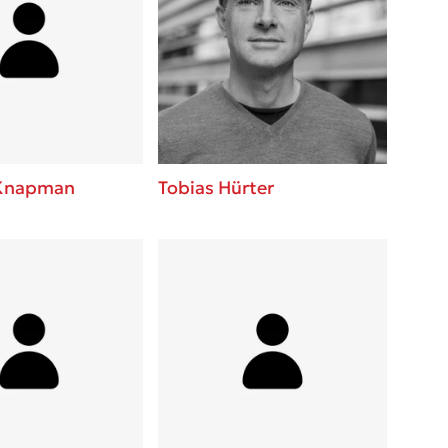
Knapman
Tobias Hürter