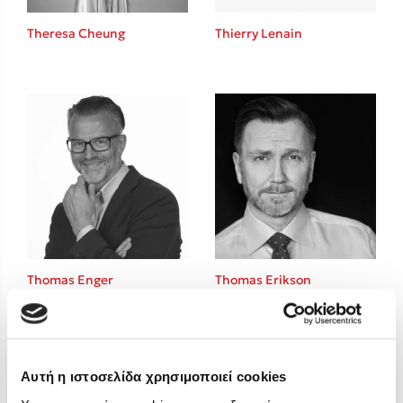
Στέφανος Ξενάκης
Theresa Cheung
Thierry Lenain
Sebastian Fitzek
Freida McFadden
Κατρίνα Τσάνταλη
Lucinda Riley
Mimi Matthews
Benzamin Bécue
Rebecca Yarros
Teo Benedetti
Τζένη Κουτσοδημητροπούλου
Emily Henry
Thomas Enger
Thomas Erikson
Ali Hazelwood
Cori Doerrfeld
Pierdomenico Baccalario
Δανάη Ιμπραχήμ
Αυτή η ιστοσελίδα χρησιμοποιεί cookies