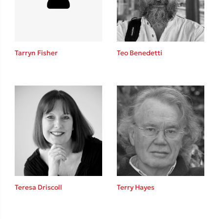
Κώστας Κρομμύδας
Το λιμάνι μου είσαι εσύ
Tarryn Fisher
Teo Benedetti
Ιωάννης Γλωσσόπουλος
Ένας γίγαντας στο σχολείο
Teresa Driscoll
Terry Hayes
Δανάη Δεληγεώργη
Πάνω, κάτω, μπροστά, πίσω