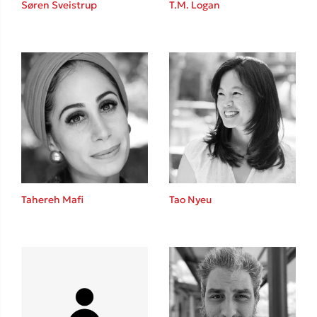
Søren Sveistrup
T.M. Logan
Sebastian Fitzek
Playlist
Tahereh Mafi
Tao Nyeu
Στέφανος Ξενάκης
Το λεξικό της ζωής σου