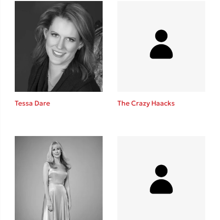
Mel Robbins
Η μέθοδος Αφήστε τους
Tessa Dare
The Crazy Haacks
Δημοφιλείς Συγγραφείς
Φυστίκι ΠουΚυλάει
Παύλος Καστανάς
El Sombrero