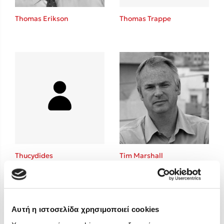
Στέφανος Ξενάκης
Thomas Erikson
Thomas Trappe
Sebastian Fitzek
Freida McFadden
Κατρίνα Τσάνταλη
Lucinda Riley
Mimi Matthews
Benzamin Bécue
Rebecca Yarros
Teo Benedetti
Τζένη Κουτσοδημητροπούλου
Emily Henry
Thucydides
Tim Marshall
Ali Hazelwood
Cori Doerrfeld
Pierdomenico Baccalario
Δανάη Ιμπραχήμ
Αυτή η ιστοσελίδα χρησιμοποιεί cookies