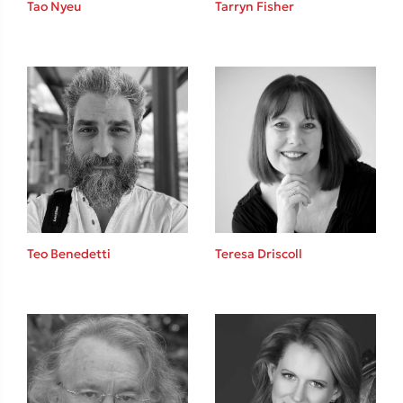
Tao Nyeu
Tarryn Fisher
Sebastian Fitzek
Playlist
Teo Benedetti
Teresa Driscoll
Στέφανος Ξενάκης
Το λεξικό της ζωής σου