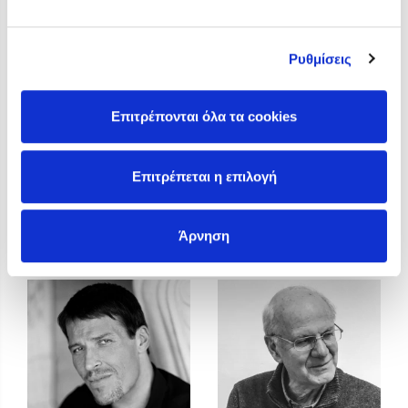
Προσεχείς εκδηλώσεις
Η Δανάη Δεληγεώργη στον Πύργο Κύμης
Ρυθμίσεις
Ο Κώστας Κρομμύδας στο Παλαιοχώρι Καλαμπάκας
Ο Κώστας Κρομμύδας και η Μαρίνα Γιώτη στη Νικήτη
Χαλκιδικής
Επιτρέπονται όλα τα cookies
Ο Στέφανος Ξενάκης στη Χίο
Ο Κώστας Κρομμύδας & η Μαρίνα Γιώτη στο 54o Φεστιβάλ
Επιτρέπεται η επιλογή
Βιβλίου στο Πεδίον του Άρεως
Tommaso Trevisani
Toni Yuly
Άρνηση