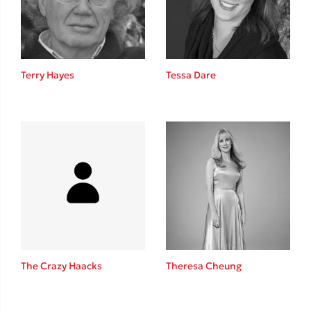
Κώστας Κρομμύδας
Το λιμάνι μου είσαι εσύ
Terry Hayes
Tessa Dare
Ιωάννης Γλωσσόπουλος
Ένας γίγαντας στο σχολείο
The Crazy Haacks
Theresa Cheung
Δανάη Δεληγεώργη
Πάνω, κάτω, μπροστά, πίσω