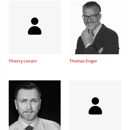
Mel Robbins
Η μέθοδος Αφήστε τους
Thierry Lenain
Thomas Enger
Δημοφιλείς Συγγραφείς
Φυστίκι ΠουΚυλάει
Παύλος Καστανάς
El Sombrero