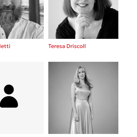
 BBQ pizza
βάσεις σε
νάγκη μας για
ση με τη
etti
Teresa Driscoll
λίγοι έχουν