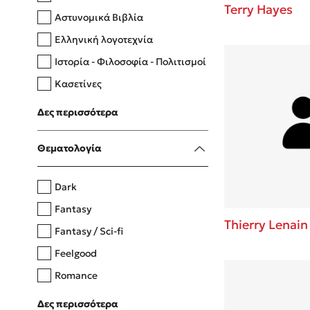
Terry Hayes
Αστυνομικά Βιβλία
Ελληνική λογοτεχνία
Δανάη Δεληγεώργη
Ιστορία - Φιλοσοφία - Πολιτισμοί
Πάνω, κάτω, μπροστά, πίσω
Κασετίνες
Λευκώματα - Έγχρωμοι οδηγοί
Δες περισσότερα
Μαγειρική
Mel Robbins
Θεματολογία
Η μέθοδος Αφήστε τους
Dark
Fantasy
Thierry Lenain
Fantasy / Sci-fi
Feelgood
Romance
Upmarket
Δες περισσότερα