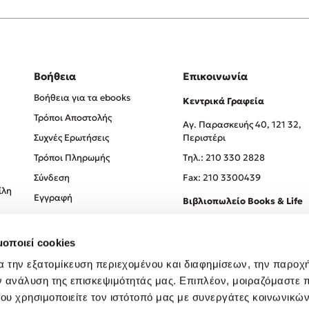
Βοήθεια
Επικοινωνία
Βοήθεια για τα ebooks
Κεντρικά Γραφεία
Τρόποι Αποστολής
Αγ. Παρασκευής 40, 121 32,
Συχνές Ερωτήσεις
Περιστέρι
Τρόποι Πληρωμής
Tηλ.: 210 330 2828
Σύνδεση
Fax: 210 3300439
ίλη
Εγγραφή
Βιβλιοπωλείο Books & Life
Σόλωνος 93-95, 106 78, Αθήν
μοποιεί cookies
Τηλ.:
210 330 0774
α την εξατομίκευση περιεχομένου και διαφημίσεων, την παροχ
ν ανάλυση της επισκεψιμότητάς μας. Επιπλέον, μοιραζόμαστε 
ου χρησιμοποιείτε τον ιστότοπό μας με συνεργάτες κοινωνικώ