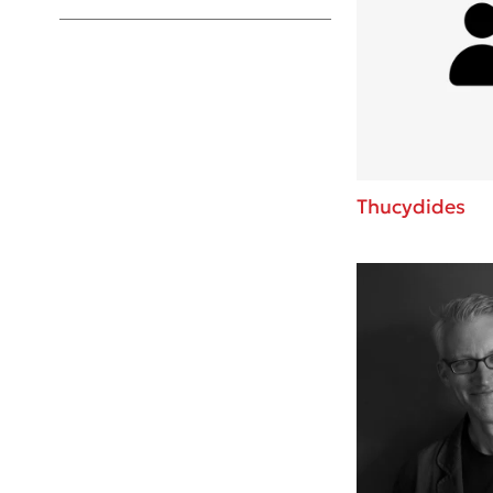
Young Adult
Thucydides