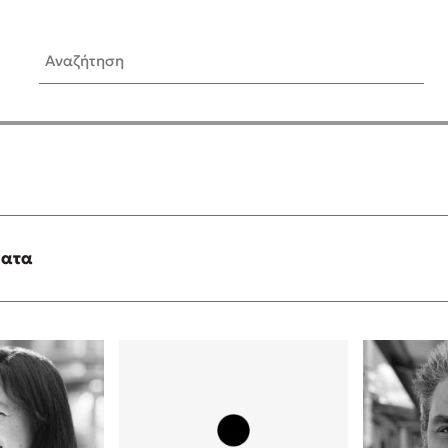
Αναζήτηση
ίς Συγγραφείς
Δημοφιλή Άρθρα
Κυλάει
Τεστ: Ποιο αστυνομικό βιβλ
ταιριάζει για το καλοκαίρι;
τανάς
3 βιβλία βασισμένα σε αλη
γεγονότα!
ματα
νάκης
Ο εθισμός των παιδιών στις
tzek
είναι «το πρόβλημα»
dden
Μια λέξη που συχνά νιώθεις
αγνοείς
νταλη
Τι είναι η νευροποικιλότητα;
y
Δανάη Δεληγεώργη απαντά
ews
Συγχαρητήρια, Πέθανες! Μι
cue
στον Άδη της ελληνικής μυ