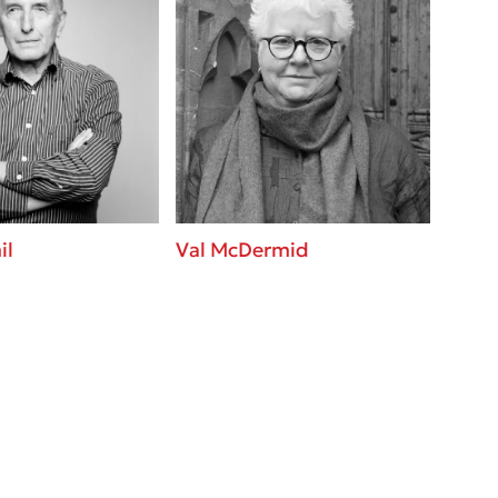
il
Val McDermid