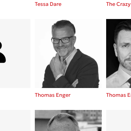
Tessa Dare
The Crazy
Thomas Enger
Thomas E