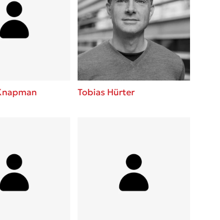
Knapman
Tobias Hürter