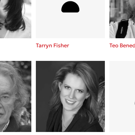
ros
Εύκολη συνταγή για chicken
από τον Άκη Πετρετζίκη!
i
3 βιβλία που μπορείς να δια
οδημητροπούλου
μια μέρα!
Διακοπές με τα παιδιά: Η α
d
παύση σε μετωπική σύγκρου
Tarryn Fisher
Teo Bened
δική τους για εκτόνωση
ld
Το μυστηριώδες βιβλίο που 
 Baccalario
διαβάσει
αχήμ