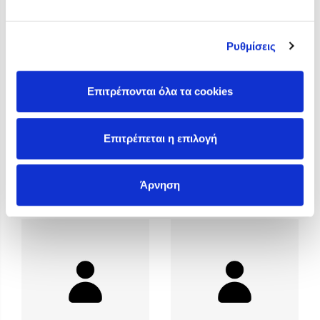
Προσεχείς εκδηλώσεις
Η Δανάη Δεληγεώργη στον Πύργο Κύμης
Ρυθμίσεις
Ο Κώστας Κρομμύδας στο Παλαιοχώρι Καλαμπάκας
Ο Κώστας Κρομμύδας και η Μαρίνα Γιώτη στη Νικήτη
Χαλκιδικής
Επιτρέπονται όλα τα cookies
Ο Στέφανος Ξενάκης στη Χίο
Ο Κώστας Κρομμύδας & η Μαρίνα Γιώτη στο 54o Φεστιβάλ
Επιτρέπεται η επιλογή
Βιβλίου στο Πεδίον του Άρεως
Tobias Hürter
Tom Holland
Άρνηση