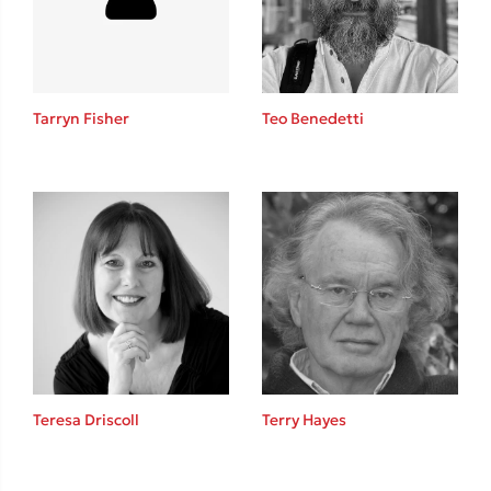
Κώστας Κρομμύδας
Το λιμάνι μου είσαι εσύ
Tarryn Fisher
Teo Benedetti
Ιωάννης Γλωσσόπουλος
Ένας γίγαντας στο σχολείο
Teresa Driscoll
Terry Hayes
Δανάη Δεληγεώργη
Πάνω, κάτω, μπροστά, πίσω