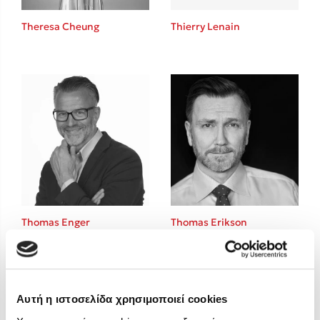
Στέφανος Ξενάκης
Theresa Cheung
Thierry Lenain
Sebastian Fitzek
Freida McFadden
Κατρίνα Τσάνταλη
Lucinda Riley
Mimi Matthews
Benzamin Bécue
Rebecca Yarros
Teo Benedetti
Τζένη Κουτσοδημητροπούλου
Emily Henry
Thomas Enger
Thomas Erikson
Ali Hazelwood
Cori Doerrfeld
Pierdomenico Baccalario
Δανάη Ιμπραχήμ
Αυτή η ιστοσελίδα χρησιμοποιεί cookies