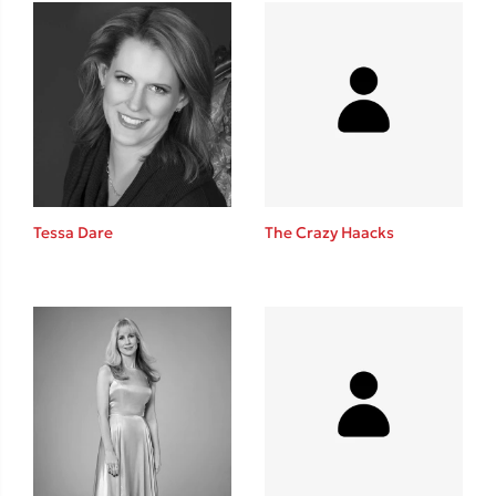
Mel Robbins
Η μέθοδος Αφήστε τους
Tessa Dare
The Crazy Haacks
Δημοφιλείς Συγγραφείς
Φυστίκι ΠουΚυλάει
Παύλος Καστανάς
El Sombrero