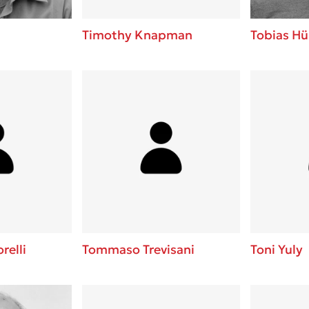
Timothy Knapman
Tobias Hü
elli
Tommaso Trevisani
Toni Yuly