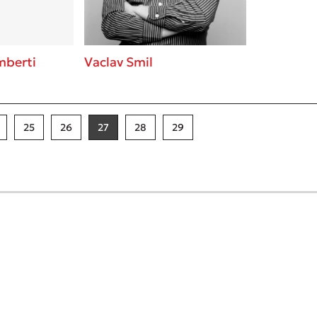
mberti
Vaclav Smil
25
26
27
28
29