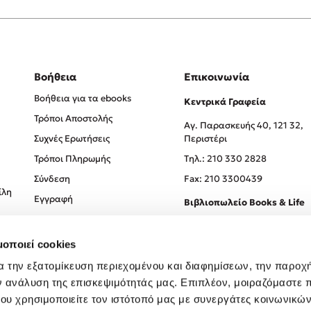
Βοήθεια
Επικοινωνία
Βοήθεια για τα ebooks
Κεντρικά Γραφεία
Τρόποι Αποστολής
Αγ. Παρασκευής 40, 121 32,
Συχνές Ερωτήσεις
Περιστέρι
Τρόποι Πληρωμής
Tηλ.: 210 330 2828
Σύνδεση
Fax: 210 3300439
ίλη
Εγγραφή
Βιβλιοπωλείο Books & Life
Σόλωνος 93-95, 106 78, Αθήν
μοποιεί cookies
Τηλ.:
210 330 0774
α την εξατομίκευση περιεχομένου και διαφημίσεων, την παροχ
ν ανάλυση της επισκεψιμότητάς μας. Επιπλέον, μοιραζόμαστε 
ου χρησιμοποιείτε τον ιστότοπό μας με συνεργάτες κοινωνικώ