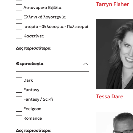
Tarryn Fisher
Αστυνομικά Βιβλία
Ελληνική λογοτεχνία
Δανάη Δεληγεώργη
Ιστορία - Φιλοσοφία - Πολιτισμοί
Πάνω, κάτω, μπροστά, πίσω
Κασετίνες
Λευκώματα - Έγχρωμοι οδηγοί
Δες περισσότερα
Μαγειρική
Mel Robbins
Θεματολογία
Η μέθοδος Αφήστε τους
Dark
Fantasy
Tessa Dare
Fantasy / Sci-fi
Feelgood
Romance
Upmarket
Δες περισσότερα