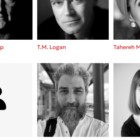
ros
3 βιβλία που μπορείς να δια
μια μέρα!
i
Εύκολη συνταγή για chicken
οδημητροπούλου
από τον Άκη Πετρετζίκη!
Διακοπές με τα παιδιά: Η α
d
παύση σε μετωπική σύγκρου
up
T.M. Logan
Tahereh M
δική τους για εκτόνωση
 Baccalario
Πάνω, κάτω, μπροστά, πίσω
ld
τεστ και ανακάλυψε την τάσ
αχήμ