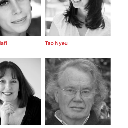
βάσεις σε
 BBQ pizza
νάγκη μας για
ση με τη
afi
Tao Nyeu
; Κάνε το
η σου!