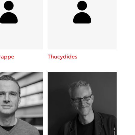
rappe
Thucydides