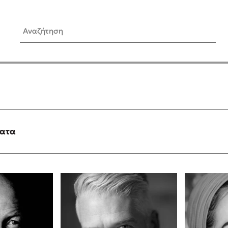
Αναζήτηση
ίς Συγγραφείς
Δημοφιλή Άρθρα
Κυλάει
3 βιβλία βασισμένα σε αλη
γεγονότα!
τανάς
Τεστ: Ποιο αστυνομικό βιβλ
ταιριάζει για το καλοκαίρι;
ματα
νάκης
Ο εθισμός των παιδιών στις
tzek
είναι «το πρόβλημα»
dden
Μια λέξη που συχνά νιώθεις
αγνοείς
νταλη
Τι είναι η νευροποικιλότητα;
y
Δανάη Δεληγεώργη απαντά
ews
Συγχαρητήρια, Πέθανες! Μι
cue
στον Άδη της ελληνικής μυ