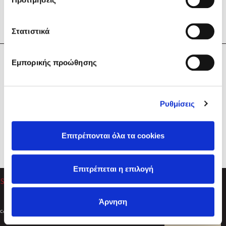
Στατιστικά
Η Εταιρεία
Εμπορικής προώθησης
Sebastian Fitzek
Υπηρεσίες
Playlist
Βοήθεια
Ρυθμίσεις
Επικοινωνία
Ακολουθήστε μας
Επιτρέπονται όλα τα cookies
Στέφανος Ξενάκης
Επιτρέπεται η επιλογή
Το λεξικό της ζωής σου
Άρνηση
Created by
Powered by
Copyright © 2026
dioptra.gr
Φίλτρα