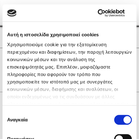
Menu
(0)
Κλείσιμο
Αρχική
|
Οι Συγγραφείς μας
Αυτή η ιστοσελίδα χρησιμοποιεί cookies
Οι Συγγραφείς μας
Χρησιμοποιούμε cookie για την εξατομίκευση
περιεχομένου και διαφημίσεων, την παροχή λειτουργιών
Δημοφιλή Βιβλία
0
Αποτελέσματα
κοινωνικών μέσων και την ανάλυση της
Lidia Branković
επισκεψιμότητάς μας. Επιπλέον, μοιραζόμαστε
P
Z
πληροφορίες που αφορούν τον τρόπο που
Το ξενοδοχείο των συναισθημάτων
χρησιμοποιείτε τον ιστότοπό μας με συνεργάτες
κοινωνικών μέσων, διαφήμισης και αναλύσεων, οι
οποίοι ενδεχομένως να τις συνδυάσουν με άλλες
Κάνε δώρα στους αγαπημένους σου
πληροφορίες που τους έχετε παραχωρήσει ή τις οποίες
έχουν συλλέξει σε σχέση με την από μέρους σας χρήση
Επιλογή
των υπηρεσιών τους. Αν συνεχίσετε να χρησιμοποιείτε
Αναγκαία
Χάρης Πολίτης
συγκατάθεσης
την ιστοσελίδα μας, συναινείτε στη χρήση των cookies
Καθρέφτης
μας.
ΔΩΡΟΚΑΡΤΑ ΔΙΟΠΤΡΑ
Προτιμήσεις