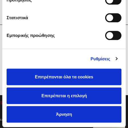
Στατιστικά
Η Εταιρεία
Εμπορικής προώθησης
Sebastian Fitzek
Υπηρεσίες
Playlist
Βοήθεια
Ρυθμίσεις
Επικοινωνία
Ακολουθήστε μας
Επιτρέπονται όλα τα cookies
Στέφανος Ξενάκης
Επιτρέπεται η επιλογή
Το λεξικό της ζωής σου
Άρνηση
Created by
Powered by
Copyright © 2026
dioptra.gr
Φίλτρα