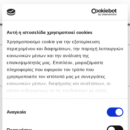
Menu
(0)
Κλείσιμο
Αρχική
|
Οι Συγγραφείς μας
Αυτή η ιστοσελίδα χρησιμοποιεί cookies
Οι Συγγραφείς μας
Χρησιμοποιούμε cookie για την εξατομίκευση
περιεχομένου και διαφημίσεων, την παροχή λειτουργιών
Δημοφιλή Βιβλία
0
Αποτελέσματα
κοινωνικών μέσων και την ανάλυση της
Lidia Branković
επισκεψιμότητάς μας. Επιπλέον, μοιραζόμαστε
W
Z
other
πληροφορίες που αφορούν τον τρόπο που
Το ξενοδοχείο των συναισθημάτων
χρησιμοποιείτε τον ιστότοπό μας με συνεργάτες
κοινωνικών μέσων, διαφήμισης και αναλύσεων, οι
οποίοι ενδεχομένως να τις συνδυάσουν με άλλες
Κάνε δώρα στους αγαπημένους σου
πληροφορίες που τους έχετε παραχωρήσει ή τις οποίες
έχουν συλλέξει σε σχέση με την από μέρους σας χρήση
Επιλογή
των υπηρεσιών τους. Αν συνεχίσετε να χρησιμοποιείτε
Αναγκαία
Χάρης Πολίτης
συγκατάθεσης
την ιστοσελίδα μας, συναινείτε στη χρήση των cookies
Καθρέφτης
μας.
ΔΩΡΟΚΑΡΤΑ ΔΙΟΠΤΡΑ
Προτιμήσεις