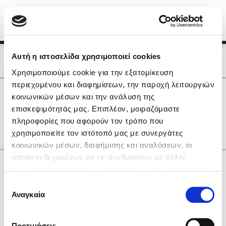
Menu
(0)
Κλείσιμο
Αρχική
|
Οι Συγγραφείς μας
Αυτή η ιστοσελίδα χρησιμοποιεί cookies
Οι Συγγραφείς μας
Χρησιμοποιούμε cookie για την εξατομίκευση
περιεχομένου και διαφημίσεων, την παροχή λειτουργιών
Δημοφιλή Βιβλία
0
Αποτελέσματα
κοινωνικών μέσων και την ανάλυση της
Lidia Branković
επισκεψιμότητάς μας. Επιπλέον, μοιραζόμαστε
X
Y
Χ
πληροφορίες που αφορούν τον τρόπο που
Το ξενοδοχείο των συναισθημάτων
χρησιμοποιείτε τον ιστότοπό μας με συνεργάτες
κοινωνικών μέσων, διαφήμισης και αναλύσεων, οι
οποίοι ενδεχομένως να τις συνδυάσουν με άλλες
Κάνε δώρα στους αγαπημένους σου
πληροφορίες που τους έχετε παραχωρήσει ή τις οποίες
έχουν συλλέξει σε σχέση με την από μέρους σας χρήση
Επιλογή
των υπηρεσιών τους. Αν συνεχίσετε να χρησιμοποιείτε
Αναγκαία
Χάρης Πολίτης
συγκατάθεσης
την ιστοσελίδα μας, συναινείτε στη χρήση των cookies
Καθρέφτης
μας.
ΔΩΡΟΚΑΡΤΑ ΔΙΟΠΤΡΑ
Προτιμήσεις