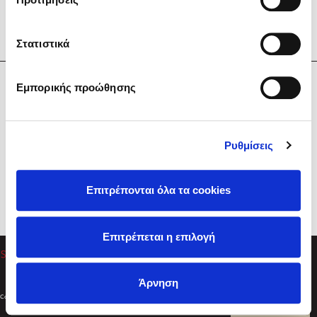
Στατιστικά
Η Εταιρεία
Εμπορικής προώθησης
Sebastian Fitzek
Υπηρεσίες
Playlist
Βοήθεια
Ρυθμίσεις
Επικοινωνία
Ακολουθήστε μας
Επιτρέπονται όλα τα cookies
Στέφανος Ξενάκης
Επιτρέπεται η επιλογή
Το λεξικό της ζωής σου
Άρνηση
Created by
Powered by
Copyright © 2026
dioptra.gr
Φίλτρα