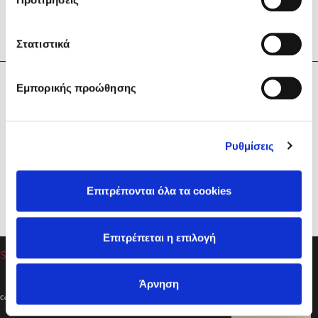
Στατιστικά
Η Εταιρεία
Εμπορικής προώθησης
Sebastian Fitzek
Υπηρεσίες
Playlist
Βοήθεια
Ρυθμίσεις
Επικοινωνία
Ακολουθήστε μας
Επιτρέπονται όλα τα cookies
Στέφανος Ξενάκης
Επιτρέπεται η επιλογή
Το λεξικό της ζωής σου
Άρνηση
Created by
Powered by
Copyright © 2026
dioptra.gr
Φίλτρα