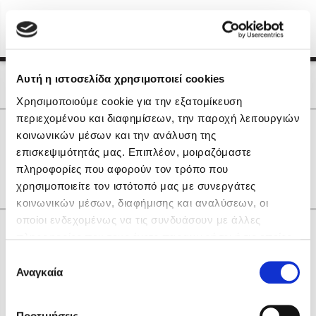
Menu
(0)
Κλείσιμο
Αρχική
|
Οι Συγγραφείς μας
Αυτή η ιστοσελίδα χρησιμοποιεί cookies
Οι Συγγραφείς μας
Χρησιμοποιούμε cookie για την εξατομίκευση
περιεχομένου και διαφημίσεων, την παροχή λειτουργιών
Δημοφιλή Βιβλία
0
Αποτελέσματα
κοινωνικών μέσων και την ανάλυση της
Lidia Branković
επισκεψιμότητάς μας. Επιπλέον, μοιραζόμαστε
Y
Χ
πληροφορίες που αφορούν τον τρόπο που
Το ξενοδοχείο των συναισθημάτων
χρησιμοποιείτε τον ιστότοπό μας με συνεργάτες
κοινωνικών μέσων, διαφήμισης και αναλύσεων, οι
οποίοι ενδεχομένως να τις συνδυάσουν με άλλες
Κάνε δώρα στους αγαπημένους σου
πληροφορίες που τους έχετε παραχωρήσει ή τις οποίες
έχουν συλλέξει σε σχέση με την από μέρους σας χρήση
Επιλογή
των υπηρεσιών τους. Αν συνεχίσετε να χρησιμοποιείτε
Αναγκαία
Χάρης Πολίτης
συγκατάθεσης
την ιστοσελίδα μας, συναινείτε στη χρήση των cookies
Καθρέφτης
μας.
ΔΩΡΟΚΑΡΤΑ ΔΙΟΠΤΡΑ
Προτιμήσεις