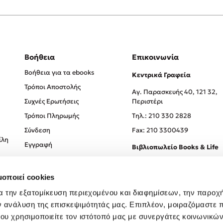
Βοήθεια
Επικοινωνία
Βοήθεια για τα ebooks
Κεντρικά Γραφεία
Τρόποι Αποστολής
Αγ. Παρασκευής 40, 121 32,
Συχνές Ερωτήσεις
Περιστέρι
Τρόποι Πληρωμής
Tηλ.: 210 330 2828
Σύνδεση
Fax: 210 3300439
ίλη
Εγγραφή
Βιβλιοπωλείο Books & Life
Σόλωνος 93-95, 106 78, Αθήν
μοποιεί cookies
Τηλ.:
210 330 0774
α την εξατομίκευση περιεχομένου και διαφημίσεων, την παροχ
ν ανάλυση της επισκεψιμότητάς μας. Επιπλέον, μοιραζόμαστε 
ου χρησιμοποιείτε τον ιστότοπό μας με συνεργάτες κοινωνικώ