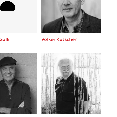
 BBQ pizza
βάσεις σε
νάγκη μας για
ση με τη
Galli
Volker Kutscher
; Κάνε το
η σου!