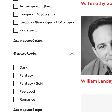
W. Timothy Ga
Αστυνομικά Βιβλία
Ελληνική λογοτεχνία
Δανάη Δεληγεώργη
Ιστορία - Φιλοσοφία - Πολιτισμοί
Πάνω, κάτω, μπροστά, πίσω
Κασετίνες
Λευκώματα - Έγχρωμοι οδηγοί
Δες περισσότερα
Μαγειρική
Mel Robbins
Θεματολογία
Η μέθοδος Αφήστε τους
Dark
Fantasy
William Landa
Fantasy / Sci-fi
Feelgood
Romance
Upmarket
Δες περισσότερα