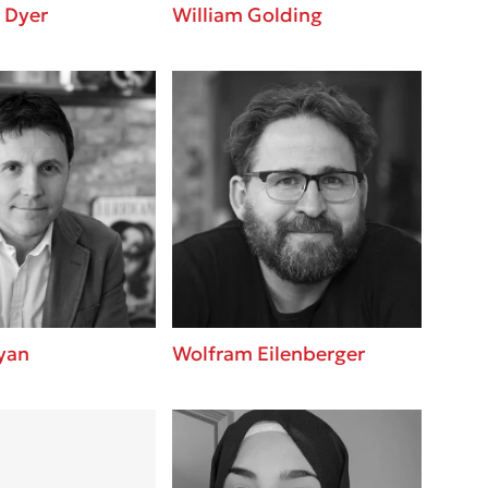
 Dyer
William Golding
yan
Wolfram Eilenberger