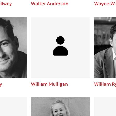
llwey
Walter Anderson
Wayne W.
y
William Mulligan
William R