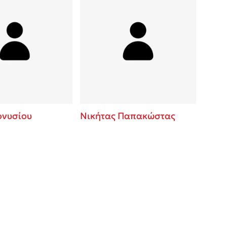
ονυσίου
Νικήτας Παπακώστας