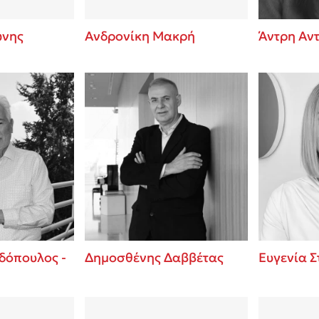
ώνης
Ανδρονίκη Μακρή
Άντρη Αν
δόπουλος -
Δημοσθένης Δαββέτας
Ευγενία 