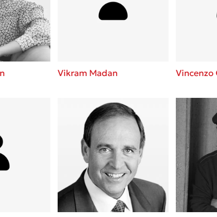
ros
Εύκολη συνταγή για chicken
από τον Άκη Πετρετζίκη!
i
3 βιβλία που μπορείς να δια
οδημητροπούλου
μια μέρα!
Διακοπές με τα παιδιά: Η α
d
παύση σε μετωπική σύγκρου
n
Vikram Madan
Vincenzo 
δική τους για εκτόνωση
ld
Πάνω, κάτω, μπροστά, πίσω
 Baccalario
τεστ και ανακάλυψε την τάσ
αχήμ