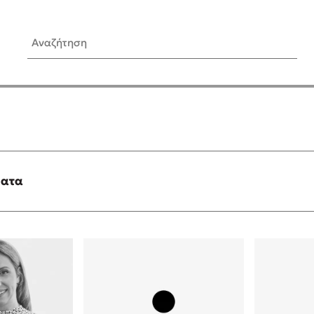
Αναζήτηση
ίς Συγγραφείς
Δημοφιλή Άρθρα
Κυλάει
Τεστ: Ποιο αστυνομικό βιβλ
ταιριάζει για το καλοκαίρι;
τανάς
3 βιβλία βασισμένα σε αλη
γεγονότα!
ματα
νάκης
Ο εθισμός των παιδιών στις
tzek
είναι «το πρόβλημα»
dden
Μια λέξη που συχνά νιώθεις
αγνοείς
νταλη
Τι είναι η νευροποικιλότητα;
y
Δανάη Δεληγεώργη απαντά
ews
Συγχαρητήρια, Πέθανες! Μι
cue
στον Άδη της ελληνικής μυ