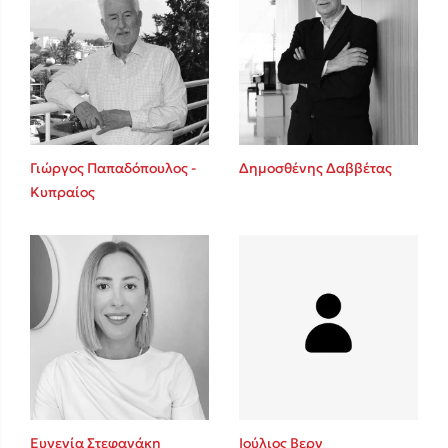
Γιώργος Παπαδόπουλος -
Δημοσθένης Δαββέτας
Κυπραίος
Ευγενία Στεφανάκη
Ιούλιος Βερν