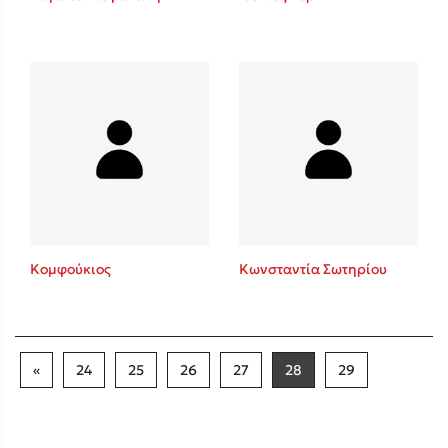
Κομφούκιος
Κωνσταντία Σωτηρίου
«
24
25
26
27
28
29