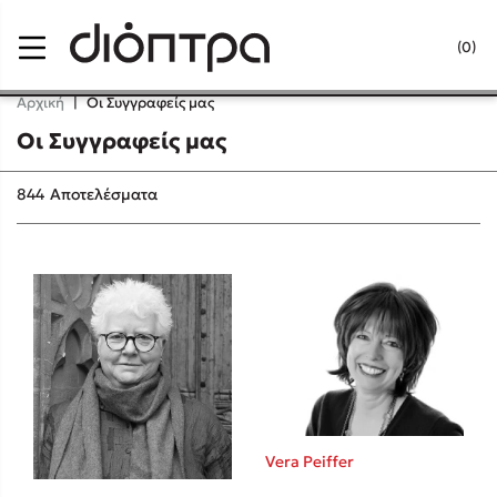
Menu
(0)
Κλείσιμο
Αρχική
|
Οι Συγγραφείς μας
Οι Συγγραφείς μας
Δημοφιλή Βιβλία
844
Αποτελέσματα
Lidia Branković
Το ξενοδοχείο των συναισθημάτων
Χάρης Πολίτης
Vera Peiffer
Καθρέφτης