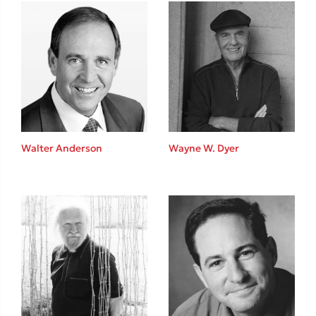
Mel Robbins
Η μέθοδος Αφήστε τους
Walter Anderson
Wayne W. Dyer
Δημοφιλείς Συγγραφείς
Φυστίκι ΠουΚυλάει
Παύλος Καστανάς
El Sombrero