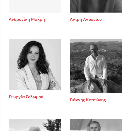
Ανδρονίκη Μακρή
Άντρη Αντωνίου
Γεωργία Σολωμού
Γιάννης Κοτσώνης