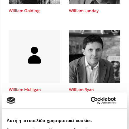
Στέφανος Ξενάκης
William Golding
William Landay
Sebastian Fitzek
Freida McFadden
Κατρίνα Τσάνταλη
Lucinda Riley
Mimi Matthews
Benzamin Bécue
Rebecca Yarros
Teo Benedetti
Τζένη Κουτσοδημητροπούλου
Emily Henry
William Mulligan
William Ryan
Ali Hazelwood
Pierdomenico Baccalario
Cori Doerrfeld
Δανάη Ιμπραχήμ
Αυτή η ιστοσελίδα χρησιμοποιεί cookies