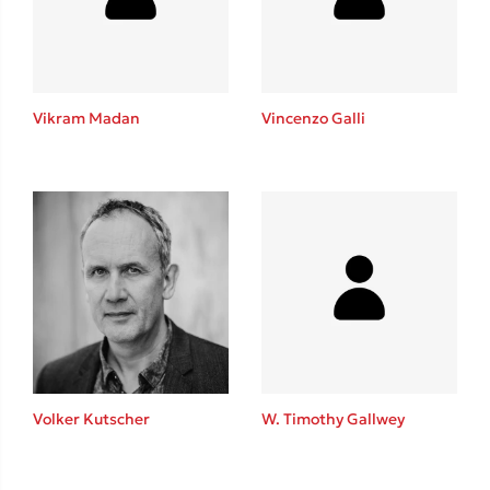
Κώστας Κρομμύδας
Το λιμάνι μου είσαι εσύ
Vikram Madan
Vincenzo Galli
Ιωάννης Γλωσσόπουλος
Ένας γίγαντας στο σχολείο
Volker Kutscher
W. Timothy Gallwey
Δανάη Δεληγεώργη
Πάνω, κάτω, μπροστά, πίσω