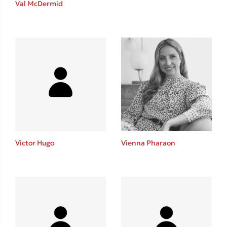
Val McDermid
Sebastian Fitzek
Playlist
Victor Hugo
Vienna Pharaon
Στέφανος Ξενάκης
Το λεξικό της ζωής σου