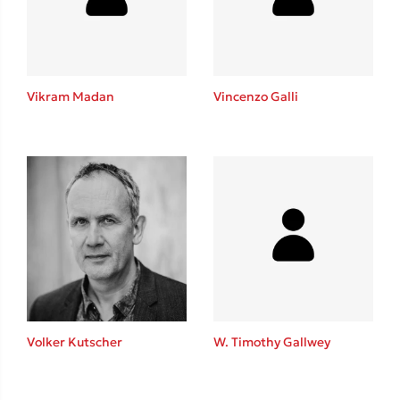
Κώστας Κρομμύδας
Το λιμάνι μου είσαι εσύ
Vikram Madan
Vincenzo Galli
Ιωάννης Γλωσσόπουλος
Ένας γίγαντας στο σχολείο
Volker Kutscher
W. Timothy Gallwey
Δανάη Δεληγεώργη
Πάνω, κάτω, μπροστά, πίσω