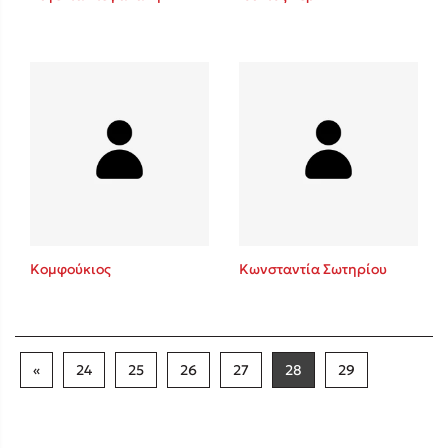
Κομφούκιος
Κωνσταντία Σωτηρίου
«
24
25
26
27
28
29