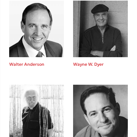
Mel Robbins
Η μέθοδος Αφήστε τους
Walter Anderson
Wayne W. Dyer
Δημοφιλείς Συγγραφείς
Φυστίκι ΠουΚυλάει
Παύλος Καστανάς
El Sombrero