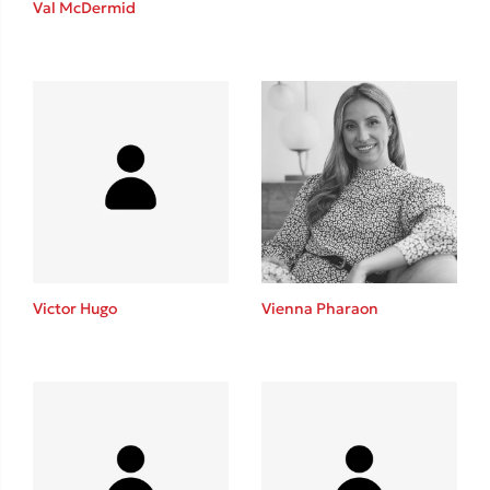
Val McDermid
Sebastian Fitzek
Playlist
Victor Hugo
Vienna Pharaon
Στέφανος Ξενάκης
Το λεξικό της ζωής σου