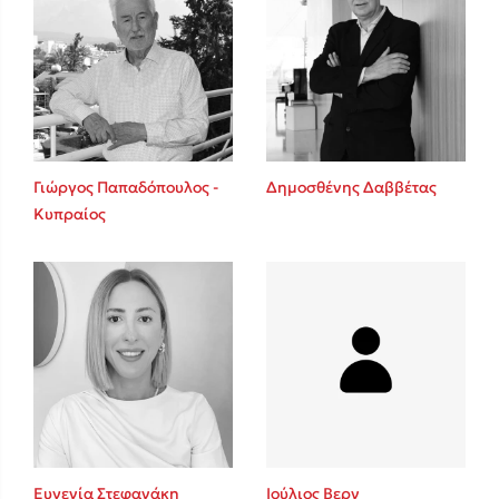
Γιώργος Παπαδόπουλος -
Δημοσθένης Δαββέτας
Κυπραίος
Ευγενία Στεφανάκη
Ιούλιος Βερν