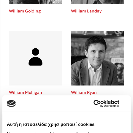
Στέφανος Ξενάκης
William Golding
William Landay
Sebastian Fitzek
Freida McFadden
Κατρίνα Τσάνταλη
Lucinda Riley
Mimi Matthews
Benzamin Bécue
Rebecca Yarros
Teo Benedetti
Τζένη Κουτσοδημητροπούλου
Emily Henry
William Mulligan
William Ryan
Ali Hazelwood
Cori Doerrfeld
Pierdomenico Baccalario
Δανάη Ιμπραχήμ
Αυτή η ιστοσελίδα χρησιμοποιεί cookies