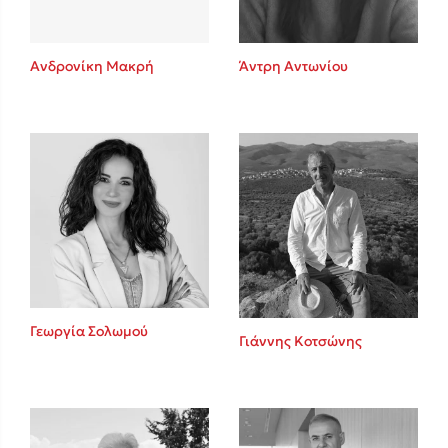
Ανδρονίκη Μακρή
Άντρη Αντωνίου
Γεωργία Σολωμού
Γιάννης Κοτσώνης