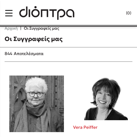
Menu
(0)
Κλείσιμο
Αρχική
|
Οι Συγγραφείς μας
Οι Συγγραφείς μας
Δημοφιλή Βιβλία
844
Αποτελέσματα
Lidia Branković
Το ξενοδοχείο των συναισθημάτων
Χάρης Πολίτης
Vera Peiffer
Καθρέφτης