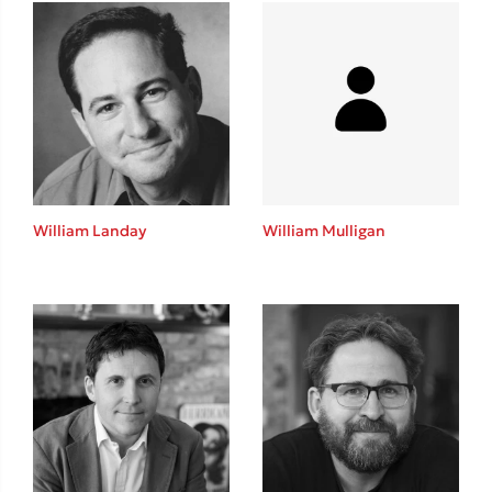
Mel Robbins
Η μέθοδος Αφήστε τους
William Landay
William Mulligan
Δημοφιλείς Συγγραφείς
Φυστίκι ΠουΚυλάει
Παύλος Καστανάς
El Sombrero