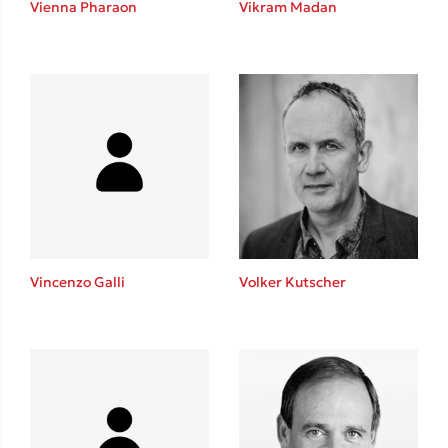
Vienna Pharaon
Vikram Madan
Sebastian Fitzek
Playlist
Vincenzo Galli
Volker Kutscher
Στέφανος Ξενάκης
Το λεξικό της ζωής σου