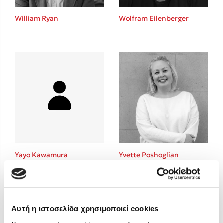
Στέφανος Ξενάκης
William Ryan
Wolfram Eilenberger
Sebastian Fitzek
Freida McFadden
Κατρίνα Τσάνταλη
Lucinda Riley
Mimi Matthews
Benzamin Bécue
Rebecca Yarros
Teo Benedetti
Τζένη Κουτσοδημητροπούλου
Emily Henry
Yayo Kawamura
Yvette Poshoglian
Ali Hazelwood
Cori Doerrfeld
Pierdomenico Baccalario
Δανάη Ιμπραχήμ
Αυτή η ιστοσελίδα χρησιμοποιεί cookies