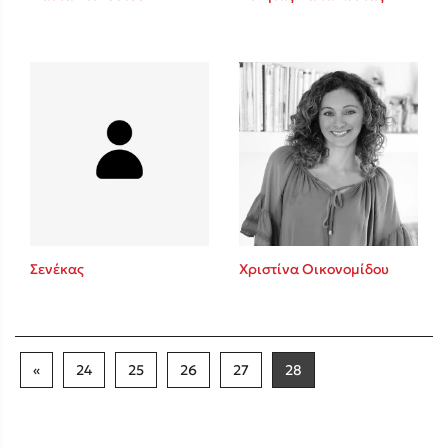
Σενέκας
Χριστίνα Οικονομίδου
«
24
25
26
27
28