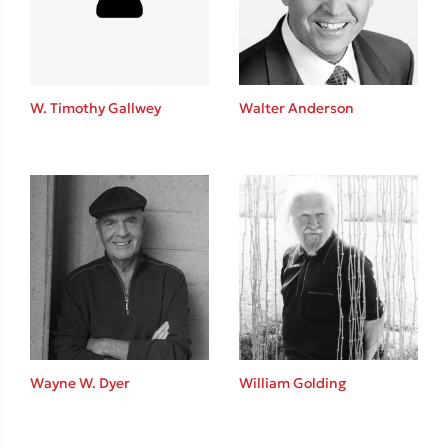
Κώστας Κρομμύδας
Το λιμάνι μου είσαι εσύ
W. Timothy Gallwey
Walter Anderson
Ιωάννης Γλωσσόπουλος
Ένας γίγαντας στο σχολείο
Wayne W. Dyer
William Golding
Δανάη Δεληγεώργη
Πάνω, κάτω, μπροστά, πίσω