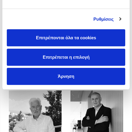
Προσεχείς εκδηλώσεις
Η Δανάη Δεληγεώργη στον Πύργο Κύμης
Ρυθμίσεις
Ο Κώστας Κρομμύδας στο Παλαιοχώρι Καλαμπάκας
Ο Κώστας Κρομμύδας και η Μαρίνα Γιώτη στη Νικήτη
Χαλκιδικής
Επιτρέπονται όλα τα cookies
Ο Στέφανος Ξενάκης στη Χίο
Ο Κώστας Κρομμύδας & η Μαρίνα Γιώτη στο 54o Φεστιβάλ
Επιτρέπεται η επιλογή
Βιβλίου στο Πεδίον του Άρεως
Άντρη Αντωνίου
Γιάννης Κοτσώνης
Άρνηση