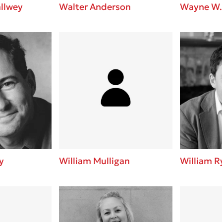
llwey
Walter Anderson
Wayne W.
y
William Mulligan
William R