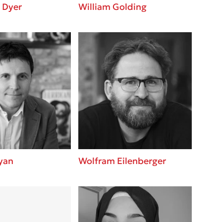
 Dyer
William Golding
yan
Wolfram Eilenberger