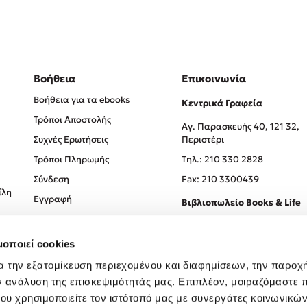
Βοήθεια
Επικοινωνία
Βοήθεια για τα ebooks
Κεντρικά Γραφεία
Τρόποι Αποστολής
Αγ. Παρασκευής 40, 121 32,
Συχνές Ερωτήσεις
Περιστέρι
Τρόποι Πληρωμής
Tηλ.: 210 330 2828
Σύνδεση
Fax: 210 3300439
ίλη
Εγγραφή
Βιβλιοπωλείο Books & Life
Σόλωνος 93-95, 106 78, Αθήν
μοποιεί cookies
Τηλ.:
210 330 0774
α την εξατομίκευση περιεχομένου και διαφημίσεων, την παροχ
ν ανάλυση της επισκεψιμότητάς μας. Επιπλέον, μοιραζόμαστε 
ου χρησιμοποιείτε τον ιστότοπό μας με συνεργάτες κοινωνικώ