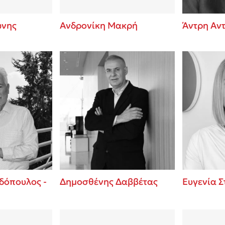
ώνης
Ανδρονίκη Μακρή
Άντρη Αν
δόπουλος -
Δημοσθένης Δαββέτας
Ευγενία 