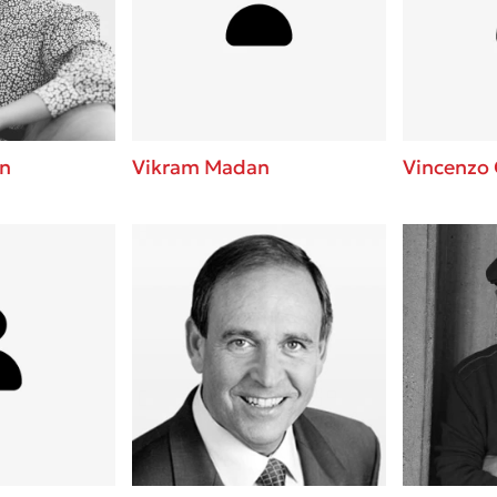
ros
Εύκολη συνταγή για chicken
από τον Άκη Πετρετζίκη!
i
3 βιβλία που μπορείς να δια
οδημητροπούλου
μια μέρα!
Διακοπές με τα παιδιά: Η α
d
παύση σε μετωπική σύγκρου
n
Vikram Madan
Vincenzo 
δική τους για εκτόνωση
ld
Πάνω, κάτω, μπροστά, πίσω
 Baccalario
τεστ και ανακάλυψε την τάσ
αχήμ