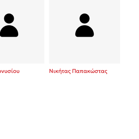
ονυσίου
Νικήτας Παπακώστας