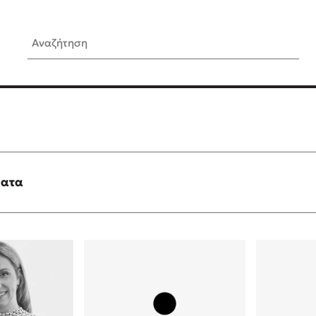
Αναζήτηση
ίς Συγγραφείς
Δημοφιλή Άρθρα
Κυλάει
3 βιβλία βασισμένα σε αλη
γεγονότα!
τανάς
Τεστ: Ποιο αστυνομικό βιβλ
ταιριάζει για το καλοκαίρι;
ματα
νάκης
Ο εθισμός των παιδιών στις
tzek
είναι «το πρόβλημα»
dden
Μια λέξη που συχνά νιώθεις
αγνοείς
νταλη
Τι είναι η νευροποικιλότητα;
y
Δανάη Δεληγεώργη απαντά
ews
Συγχαρητήρια, Πέθανες! Μι
cue
στον Άδη της ελληνικής μυ