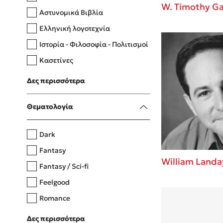
W. Timothy Ga
Αστυνομικά Βιβλία
Ελληνική λογοτεχνία
Δανάη Δεληγεώργη
Ιστορία - Φιλοσοφία - Πολιτισμοί
Πάνω, κάτω, μπροστά, πίσω
Κασετίνες
Λευκώματα - Έγχρωμοι οδηγοί
Δες περισσότερα
Μαγειρική
Mel Robbins
Θεματολογία
Η μέθοδος Αφήστε τους
Dark
Fantasy
William Landa
Fantasy / Sci-fi
Feelgood
Romance
Upmarket
Δες περισσότερα