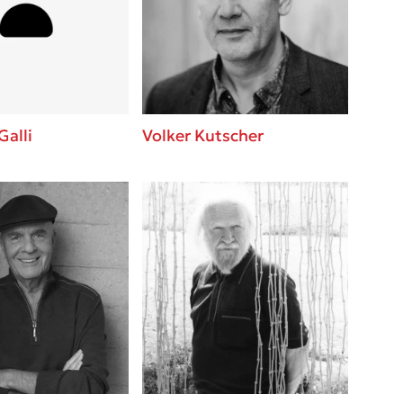
 BBQ pizza
βάσεις σε
νάγκη μας για
ση με τη
Galli
Volker Kutscher
; Κάνε το
η σου!