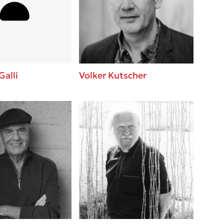
 BBQ pizza
βάσεις σε
νάγκη μας για
ση με τη
Galli
Volker Kutscher
; Κάνε το
η σου!