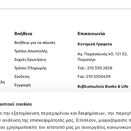
Βοήθεια
Επικοινωνία
Βοήθεια για τα ebooks
Κεντρικά Γραφεία
Τρόποι Αποστολής
Αγ. Παρασκευής 40, 121 32,
Συχνές Ερωτήσεις
Περιστέρι
Τρόποι Πληρωμής
Tηλ.: 210 330 2828
Σύνδεση
Fax: 210 3300439
ίλη
Εγγραφή
Βιβλιοπωλείο Books & Life
Σόλωνος 93-95, 106 78, Αθήν
μοποιεί cookies
Τηλ.:
210 330 0774
α την εξατομίκευση περιεχομένου και διαφημίσεων, την παροχ
ν ανάλυση της επισκεψιμότητάς μας. Επιπλέον, μοιραζόμαστε 
ου χρησιμοποιείτε τον ιστότοπό μας με συνεργάτες κοινωνικώ