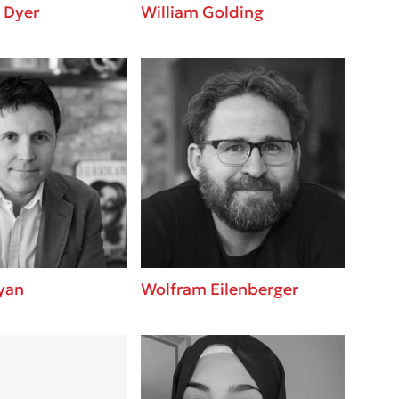
 Dyer
William Golding
yan
Wolfram Eilenberger