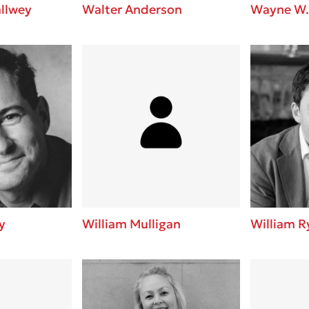
llwey
Walter Anderson
Wayne W.
y
William Mulligan
William R