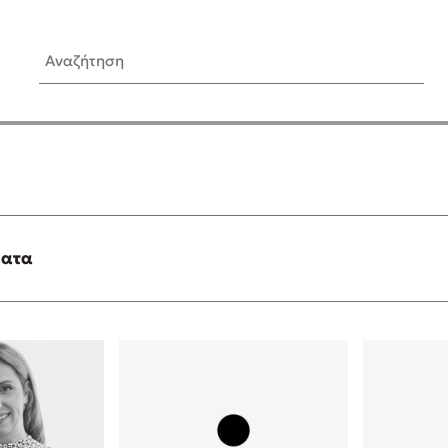
Αναζήτηση
ίς Συγγραφείς
Δημοφιλή Άρθρα
Κυλάει
Τεστ: Ποιο αστυνομικό βιβλ
ταιριάζει για το καλοκαίρι;
τανάς
3 βιβλία βασισμένα σε αλη
γεγονότα!
ματα
νάκης
Ο εθισμός των παιδιών στις
tzek
είναι «το πρόβλημα»
dden
Μια λέξη που συχνά νιώθεις
αγνοείς
νταλη
Τι είναι η νευροποικιλότητα;
y
Δανάη Δεληγεώργη απαντά
ews
Συγχαρητήρια, Πέθανες! Μι
cue
στον Άδη της ελληνικής μυ