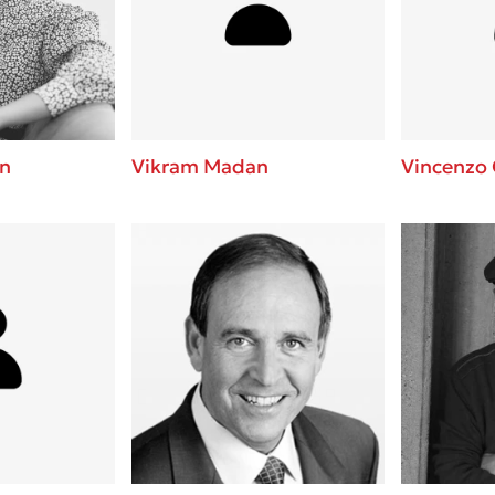
ros
Εύκολη συνταγή για chicken
από τον Άκη Πετρετζίκη!
i
3 βιβλία που μπορείς να δια
οδημητροπούλου
μια μέρα!
Διακοπές με τα παιδιά: Η α
d
παύση σε μετωπική σύγκρου
n
Vikram Madan
Vincenzo 
δική τους για εκτόνωση
ld
Πάνω, κάτω, μπροστά, πίσω
 Baccalario
τεστ και ανακάλυψε την τάσ
αχήμ