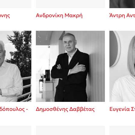
ώνης
Ανδρονίκη Μακρή
Άντρη Αν
δόπουλος -
Δημοσθένης Δαββέτας
Ευγενία 