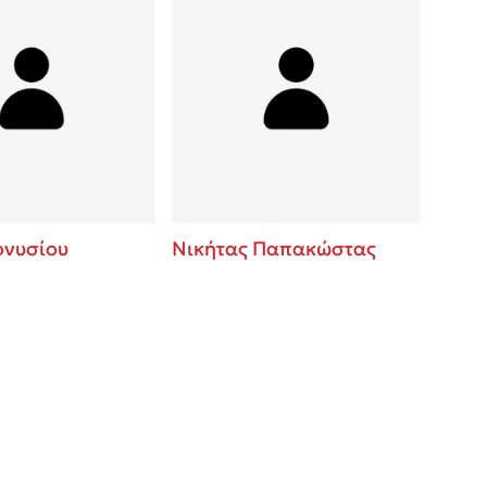
ονυσίου
Νικήτας Παπακώστας