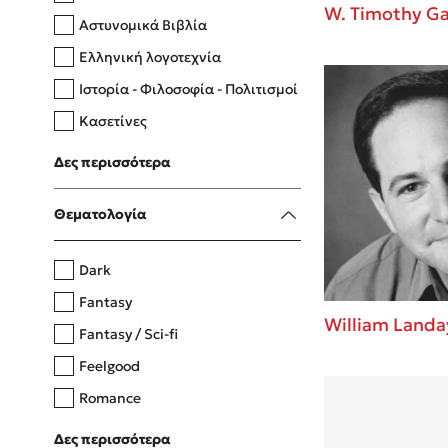
W. Timothy Ga
Αστυνομικά Βιβλία
Ελληνική λογοτεχνία
Δανάη Δεληγεώργη
Ιστορία - Φιλοσοφία - Πολιτισμοί
Πάνω, κάτω, μπροστά, πίσω
Κασετίνες
Λευκώματα - Έγχρωμοι οδηγοί
Δες περισσότερα
Μαγειρική
Mel Robbins
Θεματολογία
Η μέθοδος Αφήστε τους
Dark
Fantasy
William Landa
Fantasy / Sci-fi
Feelgood
Romance
Upmarket
Δες περισσότερα