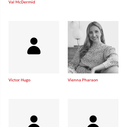
Val McDermid
Sebastian Fitzek
Playlist
Victor Hugo
Vienna Pharaon
Στέφανος Ξενάκης
Το λεξικό της ζωής σου