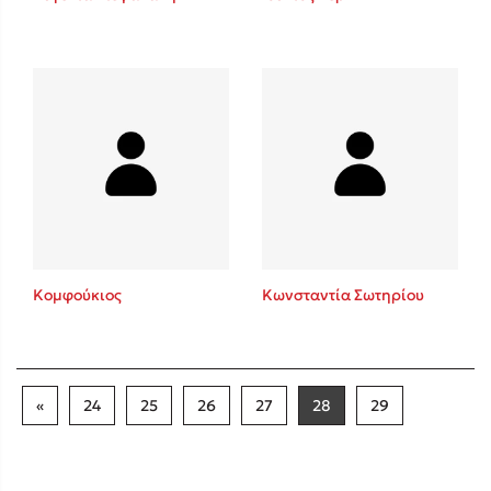
Κομφούκιος
Κωνσταντία Σωτηρίου
«
24
25
26
27
28
29