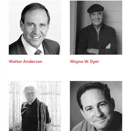
Mel Robbins
Η μέθοδος Αφήστε τους
Walter Anderson
Wayne W. Dyer
Δημοφιλείς Συγγραφείς
Φυστίκι ΠουΚυλάει
Παύλος Καστανάς
El Sombrero