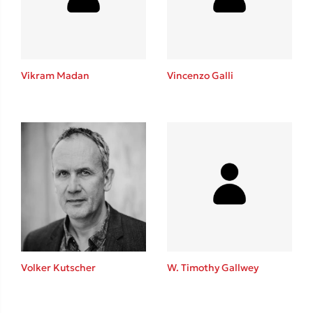
Κώστας Κρομμύδας
Το λιμάνι μου είσαι εσύ
Vikram Madan
Vincenzo Galli
Ιωάννης Γλωσσόπουλος
Ένας γίγαντας στο σχολείο
Volker Kutscher
W. Timothy Gallwey
Δανάη Δεληγεώργη
Πάνω, κάτω, μπροστά, πίσω