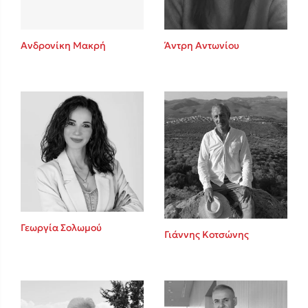
Ανδρονίκη Μακρή
Άντρη Αντωνίου
Γεωργία Σολωμού
Γιάννης Κοτσώνης