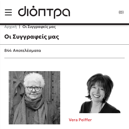
Menu
(0)
Κλείσιμο
Αρχική
|
Οι Συγγραφείς μας
Οι Συγγραφείς μας
Δημοφιλή Βιβλία
844
Αποτελέσματα
Lidia Branković
Το ξενοδοχείο των συναισθημάτων
Χάρης Πολίτης
Vera Peiffer
Καθρέφτης