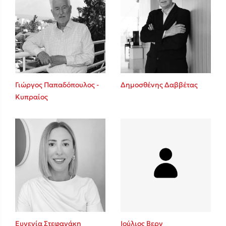
Γιώργος Παπαδόπουλος -
Δημοσθένης Δαββέτας
Κυπραίος
Ευγενία Στεφανάκη
Ιούλιος Βερν