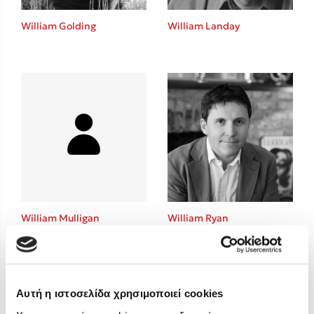
Στέφανος Ξενάκης
William Golding
William Landay
Sebastian Fitzek
Freida McFadden
Κατρίνα Τσάνταλη
Lucinda Riley
Mimi Matthews
Benzamin Bécue
Rebecca Yarros
Teo Benedetti
Τζένη Κουτσοδημητροπούλου
Emily Henry
William Mulligan
William Ryan
Ali Hazelwood
Cori Doerrfeld
Pierdomenico Baccalario
Δανάη Ιμπραχήμ
Αυτή η ιστοσελίδα χρησιμοποιεί cookies