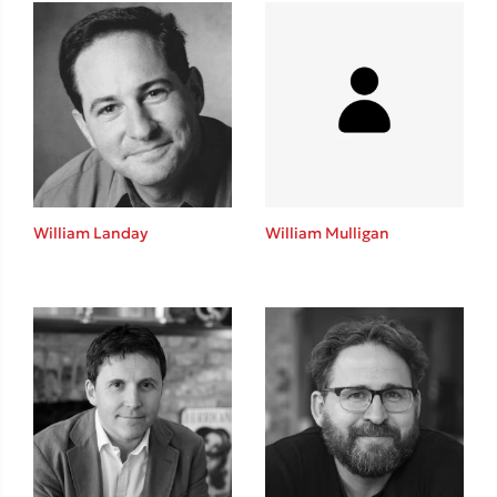
Mel Robbins
Η μέθοδος Αφήστε τους
William Landay
William Mulligan
Δημοφιλείς Συγγραφείς
Φυστίκι ΠουΚυλάει
Παύλος Καστανάς
El Sombrero