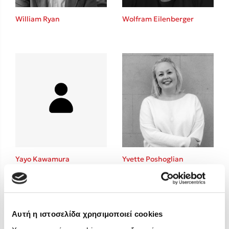
Στέφανος Ξενάκης
William Ryan
Wolfram Eilenberger
Sebastian Fitzek
Freida McFadden
Κατρίνα Τσάνταλη
Lucinda Riley
Mimi Matthews
Benzamin Bécue
Rebecca Yarros
Teo Benedetti
Τζένη Κουτσοδημητροπούλου
Emily Henry
Yayo Kawamura
Yvette Poshoglian
Ali Hazelwood
Cori Doerrfeld
Pierdomenico Baccalario
Δανάη Ιμπραχήμ
Αυτή η ιστοσελίδα χρησιμοποιεί cookies