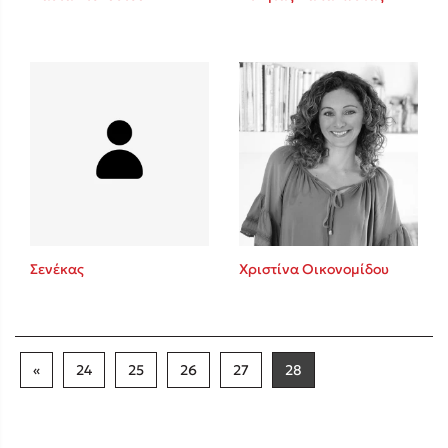
Σενέκας
Χριστίνα Οικονομίδου
«
24
25
26
27
28