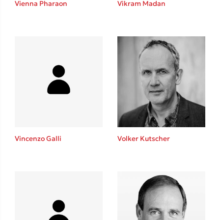
Vienna Pharaon
Vikram Madan
Sebastian Fitzek
Playlist
Vincenzo Galli
Volker Kutscher
Στέφανος Ξενάκης
Το λεξικό της ζωής σου