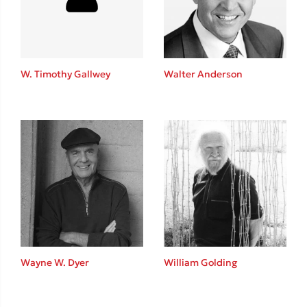
Κώστας Κρομμύδας
Το λιμάνι μου είσαι εσύ
W. Timothy Gallwey
Walter Anderson
Ιωάννης Γλωσσόπουλος
Ένας γίγαντας στο σχολείο
Wayne W. Dyer
William Golding
Δανάη Δεληγεώργη
Πάνω, κάτω, μπροστά, πίσω