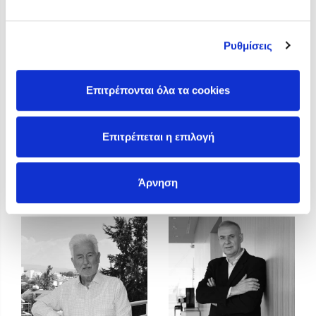
Προσεχείς εκδηλώσεις
Η Δανάη Δεληγεώργη στον Πύργο Κύμης
Ρυθμίσεις
Ο Κώστας Κρομμύδας στο Παλαιοχώρι Καλαμπάκας
Ο Κώστας Κρομμύδας και η Μαρίνα Γιώτη στη Νικήτη
Χαλκιδικής
Επιτρέπονται όλα τα cookies
Ο Στέφανος Ξενάκης στη Χίο
Ο Κώστας Κρομμύδας & η Μαρίνα Γιώτη στο 54o Φεστιβάλ
Επιτρέπεται η επιλογή
Βιβλίου στο Πεδίον του Άρεως
Άντρη Αντωνίου
Γιάννης Κοτσώνης
Άρνηση