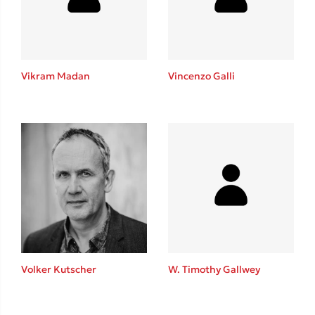
Κώστας Κρομμύδας
Το λιμάνι μου είσαι εσύ
Vikram Madan
Vincenzo Galli
Ιωάννης Γλωσσόπουλος
Ένας γίγαντας στο σχολείο
Volker Kutscher
W. Timothy Gallwey
Δανάη Δεληγεώργη
Πάνω, κάτω, μπροστά, πίσω