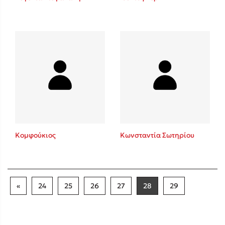
Κομφούκιος
Κωνσταντία Σωτηρίου
«
24
25
26
27
28
29