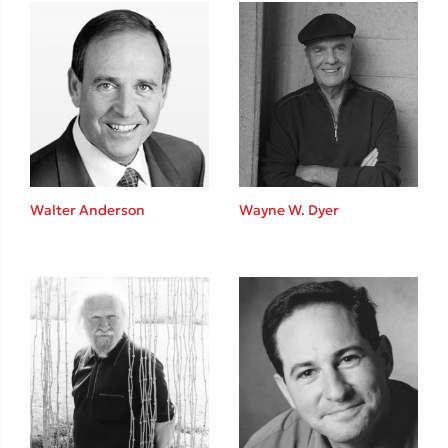
Mel Robbins
Η μέθοδος Αφήστε τους
Walter Anderson
Wayne W. Dyer
Δημοφιλείς Συγγραφείς
Φυστίκι ΠουΚυλάει
Παύλος Καστανάς
El Sombrero