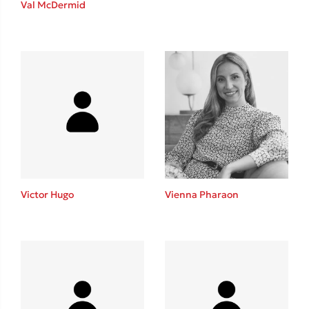
Val McDermid
Sebastian Fitzek
Playlist
Victor Hugo
Vienna Pharaon
Στέφανος Ξενάκης
Το λεξικό της ζωής σου