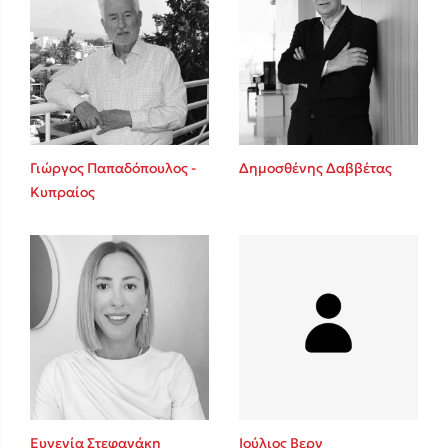
Γιώργος Παπαδόπουλος -
Δημοσθένης Δαββέτας
Κυπραίος
Ευγενία Στεφανάκη
Ιούλιος Βερν