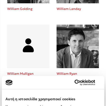
Στέφανος Ξενάκης
William Golding
William Landay
Sebastian Fitzek
Freida McFadden
Κατρίνα Τσάνταλη
Lucinda Riley
Mimi Matthews
Benzamin Bécue
Rebecca Yarros
Teo Benedetti
Τζένη Κουτσοδημητροπούλου
Emily Henry
William Mulligan
William Ryan
Ali Hazelwood
Cori Doerrfeld
Pierdomenico Baccalario
Δανάη Ιμπραχήμ
Αυτή η ιστοσελίδα χρησιμοποιεί cookies