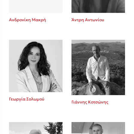
Ανδρονίκη Μακρή
Άντρη Αντωνίου
Γεωργία Σολωμού
Γιάννης Κοτσώνης