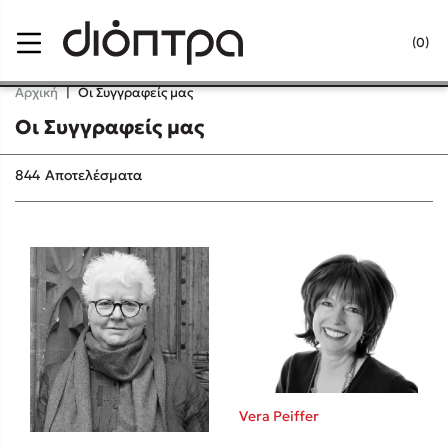
Menu
(0)
Κλείσιμο
Αρχική
|
Οι Συγγραφείς μας
Οι Συγγραφείς μας
Δημοφιλή Βιβλία
844
Αποτελέσματα
Lidia Branković
Το ξενοδοχείο των συναισθημάτων
Χάρης Πολίτης
Vera Peiffer
Καθρέφτης