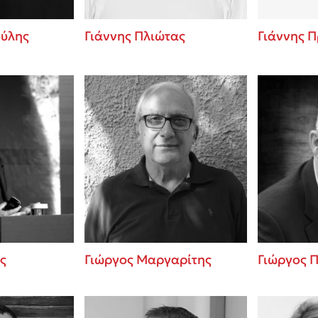
ούλης
Γιάννης Πλιώτας
Γιάννης 
ς
Γιώργος Μαργαρίτης
Γιώργος 