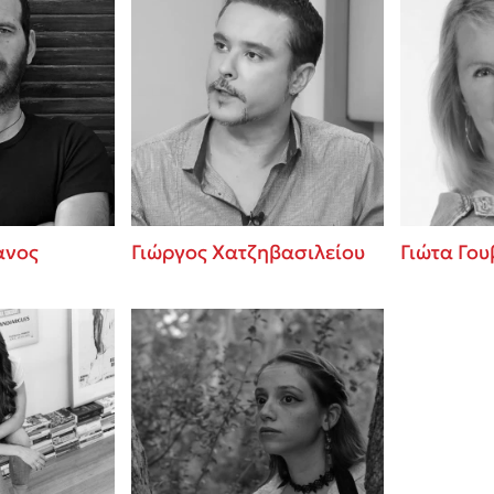
ανος
Γιώργος Χατζηβασιλείου
Γιώτα Γου