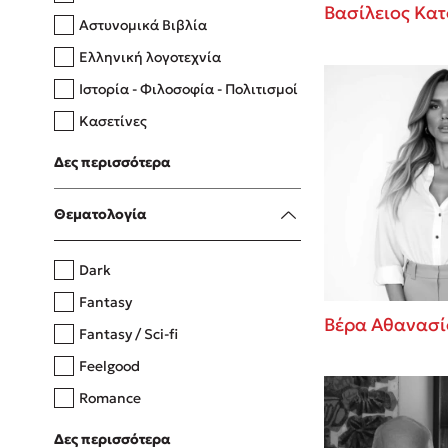
Βασίλειος Κατ
Αστυνομικά Βιβλία
Ελληνική λογοτεχνία
Δανάη Δεληγεώργη
Ιστορία - Φιλοσοφία - Πολιτισμοί
Πάνω, κάτω, μπροστά, πίσω
Κασετίνες
Λευκώματα - Έγχρωμοι οδηγοί
Δες περισσότερα
Μαγειρική
Mel Robbins
Θεματολογία
Η μέθοδος Αφήστε τους
Dark
Fantasy
Βέρα Αθανασί
Fantasy / Sci-fi
Feelgood
Romance
Upmarket
Δες περισσότερα