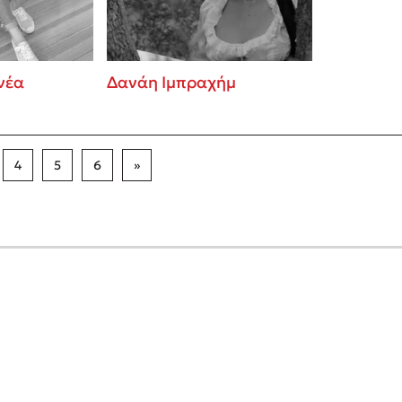
νέα
Δανάη Ιμπραχήμ
4
5
6
»