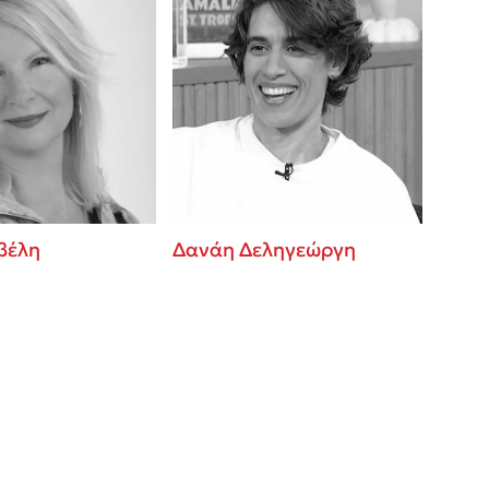
βέλη
Δανάη Δεληγεώργη