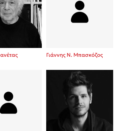
Μανέτας
Γιάννης Ν. Μπασκόζος