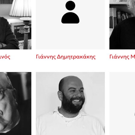
ινός
Γιάννης Δημητρακάκης
Γιάννης 