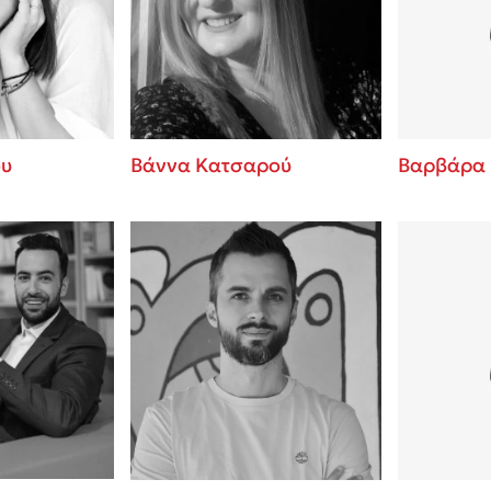
ros
Εύκολη συνταγή για chicken
από τον Άκη Πετρετζίκη!
i
3 βιβλία που μπορείς να δια
οδημητροπούλου
μια μέρα!
Διακοπές με τα παιδιά: Η α
d
παύση σε μετωπική σύγκρου
ου
Βάννα Κατσαρού
Βαρβάρα
δική τους για εκτόνωση
ld
Πάνω, κάτω, μπροστά, πίσω
 Baccalario
τεστ και ανακάλυψε την τάσ
αχήμ