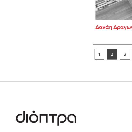
Δανάη Δραγω
1
2
3