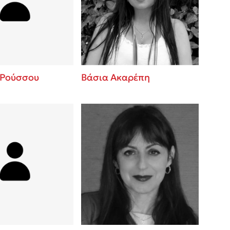
 BBQ pizza
βάσεις σε
νάγκη μας για
ση με τη
 Ρούσσου
Βάσια Ακαρέπη
; Κάνε το
η σου!