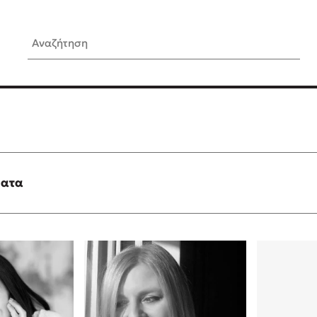
Αναζήτηση
ίς Συγγραφείς
Δημοφιλή Άρθρα
Κυλάει
Τεστ: Ποιο αστυνομικό βιβλ
ταιριάζει για το καλοκαίρι;
τανάς
3 βιβλία βασισμένα σε αλη
γεγονότα!
ματα
νάκης
Ο εθισμός των παιδιών στις
tzek
είναι «το πρόβλημα»
dden
Μια λέξη που συχνά νιώθεις
αγνοείς
νταλη
Τι είναι η νευροποικιλότητα;
y
Δανάη Δεληγεώργη απαντά
ews
Συγχαρητήρια, Πέθανες! Μι
cue
στον Άδη της ελληνικής μυ