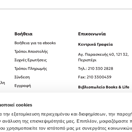
Βοήθεια
Επικοινωνία
Βοήθεια για τα ebooks
Κεντρικά Γραφεία
Τρόποι Αποστολής
Αγ. Παρασκευής 40, 121 32,
Συχνές Ερωτήσεις
Περιστέρι
Τρόποι Πληρωμής
Tηλ.: 210 330 2828
Σύνδεση
Fax: 210 3300439
ίλη
Εγγραφή
Βιβλιοπωλείο Books & Life
Σόλωνος 93-95, 106 78, Αθήν
μοποιεί cookies
Τηλ.:
210 330 0774
α την εξατομίκευση περιεχομένου και διαφημίσεων, την παροχ
ν ανάλυση της επισκεψιμότητάς μας. Επιπλέον, μοιραζόμαστε 
ου χρησιμοποιείτε τον ιστότοπό μας με συνεργάτες κοινωνικώ