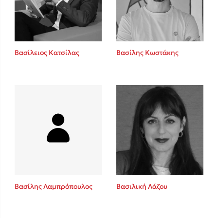
Κώστας Κρομμύδας
Το λιμάνι μου είσαι εσύ
Βασίλειος Κατσίλας
Βασίλης Κωστάκης
Ιωάννης Γλωσσόπουλος
Ένας γίγαντας στο σχολείο
Βασίλης Λαμπρόπουλος
Βασιλική Λάζου
Δανάη Δεληγεώργη
Πάνω, κάτω, μπροστά, πίσω