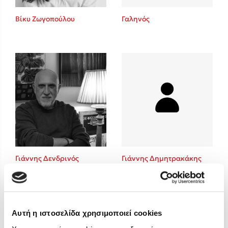
Στέφανος Ξενάκης
Βίκυ Ζωγοπούλου
Γαληνός
Sebastian Fitzek
Freida McFadden
Κατρίνα Τσάνταλη
Lucinda Riley
Mimi Matthews
Benzamin Bécue
Rebecca Yarros
Teo Benedetti
Τζένη Κουτσοδημητροπούλου
Emily Henry
Γιάννης Δενδρινός
Γιάννης Δημητρακάκης
Ali Hazelwood
Cori Doerrfeld
Pierdomenico Baccalario
Δανάη Ιμπραχήμ
Αυτή η ιστοσελίδα χρησιμοποιεί cookies