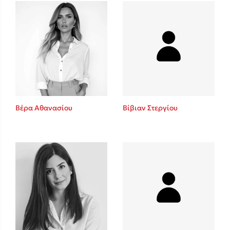
Mel Robbins
Η μέθοδος Αφήστε τους
Βέρα Αθανασίου
Βίβιαν Στεργίου
Δημοφιλείς Συγγραφείς
Φυστίκι ΠουΚυλάει
Παύλος Καστανάς
El Sombrero