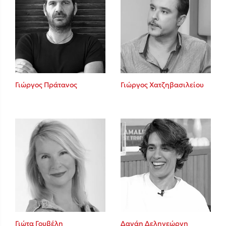
Γιώργος Πράτανος
Γιώργος Χατζηβασιλείου
Γιώτα Γουβέλη
Δανάη Δεληγεώργη