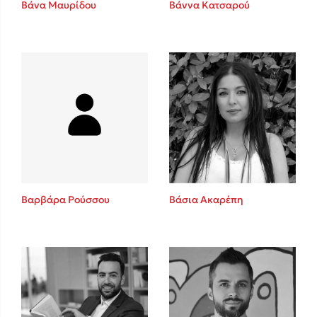
Βάνα Μαυρίδου
Βάννα Κατσαρού
Sebastian Fitzek
Playlist
Βαρβάρα Ρούσσου
Βάσια Ακαρέπη
Στέφανος Ξενάκης
Το λεξικό της ζωής σου