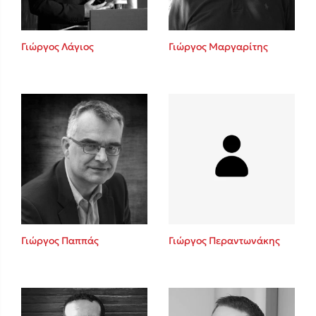
Γιώργος Λάγιος
Γιώργος Μαργαρίτης
Γιώργος Παππάς
Γιώργος Περαντωνάκης