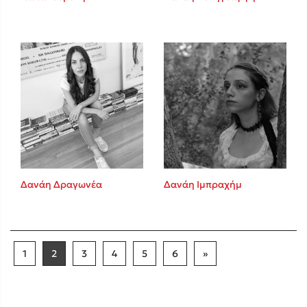
Δανάη Δραγωνέα
Δανάη Ιμπραχήμ
1
2
3
4
5
6
»