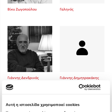
Στέφανος Ξενάκης
Βίκυ Ζωγοπούλου
Γαληνός
Sebastian Fitzek
Freida McFadden
Κατρίνα Τσάνταλη
Lucinda Riley
Mimi Matthews
Benzamin Bécue
Rebecca Yarros
Teo Benedetti
Τζένη Κουτσοδημητροπούλου
Emily Henry
Γιάννης Δενδρινός
Γιάννης Δημητρακάκης
Ali Hazelwood
Cori Doerrfeld
Pierdomenico Baccalario
Δανάη Ιμπραχήμ
Αυτή η ιστοσελίδα χρησιμοποιεί cookies