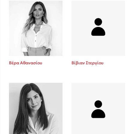
Mel Robbins
Η μέθοδος Αφήστε τους
Βέρα Αθανασίου
Βίβιαν Στεργίου
Δημοφιλείς Συγγραφείς
Φυστίκι ΠουΚυλάει
Παύλος Καστανάς
El Sombrero