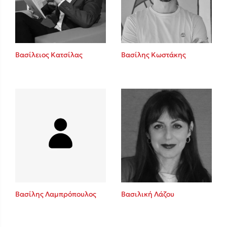
Κώστας Κρομμύδας
Το λιμάνι μου είσαι εσύ
Βασίλειος Κατσίλας
Βασίλης Κωστάκης
Ιωάννης Γλωσσόπουλος
Ένας γίγαντας στο σχολείο
Βασίλης Λαμπρόπουλος
Βασιλική Λάζου
Δανάη Δεληγεώργη
Πάνω, κάτω, μπροστά, πίσω