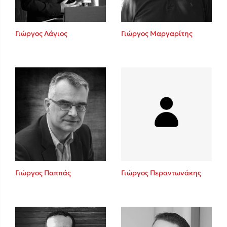
Γιώργος Λάγιος
Γιώργος Μαργαρίτης
Γιώργος Παππάς
Γιώργος Περαντωνάκης