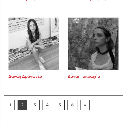
Δανάη Δραγωνέα
Δανάη Ιμπραχήμ
1
2
3
4
5
6
»