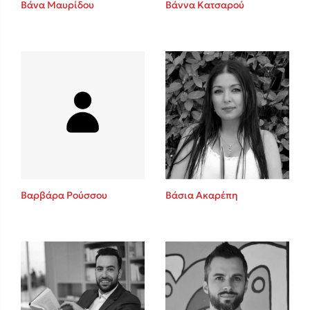
Βάνα Μαυρίδου
Βάννα Κατσαρού
Sebastian Fitzek
Playlist
Βαρβάρα Ρούσσου
Βάσια Ακαρέπη
Στέφανος Ξενάκης
Το λεξικό της ζωής σου