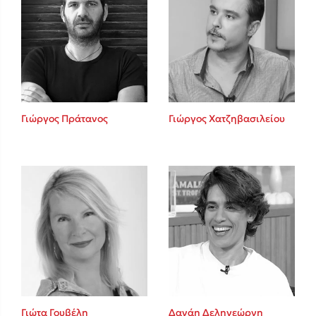
Γιώργος Πράτανος
Γιώργος Χατζηβασιλείου
Γιώτα Γουβέλη
Δανάη Δεληγεώργη