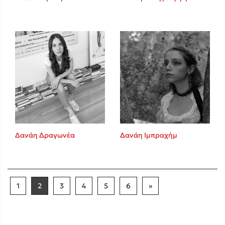
Δανάη Δραγωνέα
Δανάη Ιμπραχήμ
1
2
3
4
5
6
»