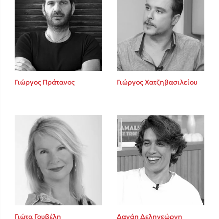
Γιώργος Πράτανος
Γιώργος Χατζηβασιλείου
Γιώτα Γουβέλη
Δανάη Δεληγεώργη