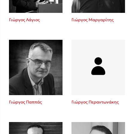
Γιώργος Λάγιος
Γιώργος Μαργαρίτης
Γιώργος Παππάς
Γιώργος Περαντωνάκης