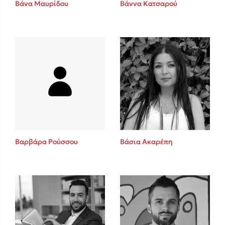
Βάνα Μαυρίδου
Βάννα Κατσαρού
Sebastian Fitzek
Playlist
Βαρβάρα Ρούσσου
Βάσια Ακαρέπη
Στέφανος Ξενάκης
Το λεξικό της ζωής σου