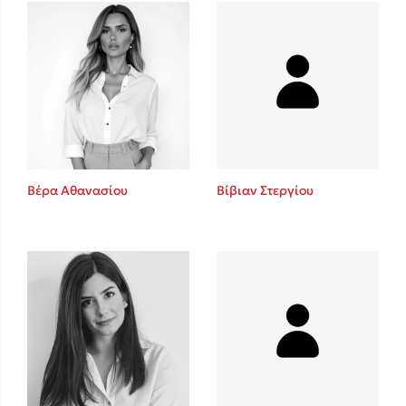
Mel Robbins
Η μέθοδος Αφήστε τους
Βέρα Αθανασίου
Βίβιαν Στεργίου
Δημοφιλείς Συγγραφείς
Φυστίκι ΠουΚυλάει
Παύλος Καστανάς
El Sombrero