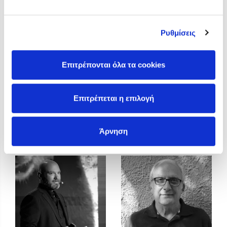
Προσεχείς εκδηλώσεις
Η Δανάη Δεληγεώργη στον Πύργο Κύμης
Ρυθμίσεις
Ο Κώστας Κρομμύδας στο Παλαιοχώρι Καλαμπάκας
Ο Κώστας Κρομμύδας και η Μαρίνα Γιώτη στη Νικήτη
Χαλκιδικής
Επιτρέπονται όλα τα cookies
Ο Στέφανος Ξενάκης στη Χίο
Ο Κώστας Κρομμύδας & η Μαρίνα Γιώτη στο 54o Φεστιβάλ
Επιτρέπεται η επιλογή
Βιβλίου στο Πεδίον του Άρεως
Γιάννης Πρελορέντζος
Γιάννης
Άρνηση
Χριστοδουλόπουλος