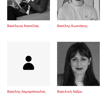
Κώστας Κρομμύδας
Το λιμάνι μου είσαι εσύ
Βασίλειος Κατσίλας
Βασίλης Κωστάκης
Ιωάννης Γλωσσόπουλος
Ένας γίγαντας στο σχολείο
Βασίλης Λαμπρόπουλος
Βασιλική Λάζου
Δανάη Δεληγεώργη
Πάνω, κάτω, μπροστά, πίσω