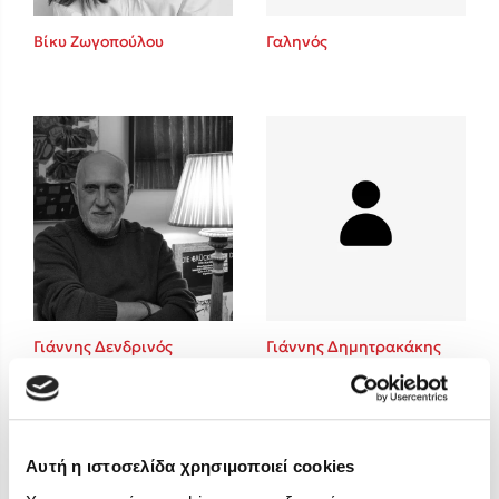
Στέφανος Ξενάκης
Βίκυ Ζωγοπούλου
Γαληνός
Sebastian Fitzek
Freida McFadden
Κατρίνα Τσάνταλη
Lucinda Riley
Mimi Matthews
Benzamin Bécue
Rebecca Yarros
Teo Benedetti
Τζένη Κουτσοδημητροπούλου
Emily Henry
Γιάννης Δενδρινός
Γιάννης Δημητρακάκης
Ali Hazelwood
Cori Doerrfeld
Pierdomenico Baccalario
Δανάη Ιμπραχήμ
Αυτή η ιστοσελίδα χρησιμοποιεί cookies