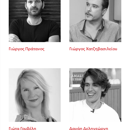
Γιώργος Πράτανος
Γιώργος Χατζηβασιλείου
Γιώτα Γουβέλη
Δανάη Δεληγεώργη