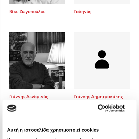
Στέφανος Ξενάκης
Βίκυ Ζωγοπούλου
Γαληνός
Sebastian Fitzek
Freida McFadden
Κατρίνα Τσάνταλη
Lucinda Riley
Mimi Matthews
Benzamin Bécue
Rebecca Yarros
Teo Benedetti
Τζένη Κουτσοδημητροπούλου
Emily Henry
Γιάννης Δενδρινός
Γιάννης Δημητρακάκης
Ali Hazelwood
Cori Doerrfeld
Pierdomenico Baccalario
Δανάη Ιμπραχήμ
Αυτή η ιστοσελίδα χρησιμοποιεί cookies