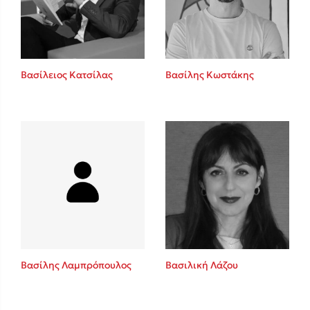
Κώστας Κρομμύδας
Το λιμάνι μου είσαι εσύ
Βασίλειος Κατσίλας
Βασίλης Κωστάκης
Ιωάννης Γλωσσόπουλος
Ένας γίγαντας στο σχολείο
Βασίλης Λαμπρόπουλος
Βασιλική Λάζου
Δανάη Δεληγεώργη
Πάνω, κάτω, μπροστά, πίσω