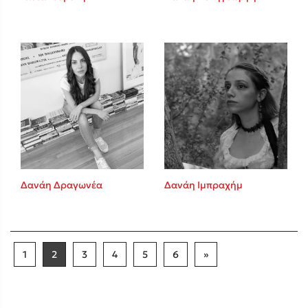
Δανάη Δραγωνέα
Δανάη Ιμπραχήμ
1
2
3
4
5
6
»