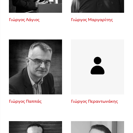
Γιώργος Λάγιος
Γιώργος Μαργαρίτης
Γιώργος Παππάς
Γιώργος Περαντωνάκης