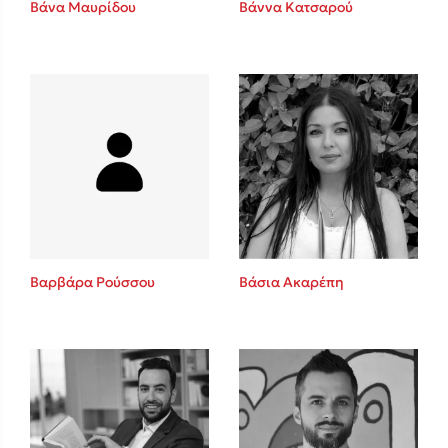
Βάνα Μαυρίδου
Βάννα Κατσαρού
Sebastian Fitzek
Playlist
Βαρβάρα Ρούσσου
Βάσια Ακαρέπη
Στέφανος Ξενάκης
Το λεξικό της ζωής σου