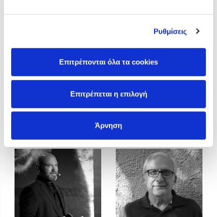
Προσεχείς εκδηλώσεις
Η Δανάη Δεληγεώργη στον Πύργο Κύμης
Ρυθμίσεις
Ο Κώστας Κρομμύδας στο Παλαιοχώρι Καλαμπάκας
Ο Κώστας Κρομμύδας και η Μαρίνα Γιώτη στη Νικήτη
Χαλκιδικής
Επιτρέπονται όλα τα cookies
Ο Στέφανος Ξενάκης στη Χίο
Ο Κώστας Κρομμύδας & η Μαρίνα Γιώτη στο 54o Φεστιβάλ
Επιτρέπεται η επιλογή
Βιβλίου στο Πεδίον του Άρεως
Γιάννης Πρελορέντζος
Γιάννης
Άρνηση
Χριστοδουλόπουλος