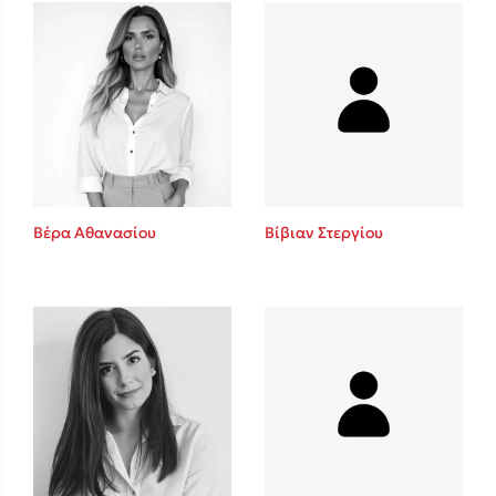
Mel Robbins
Η μέθοδος Αφήστε τους
Βέρα Αθανασίου
Βίβιαν Στεργίου
Δημοφιλείς Συγγραφείς
Φυστίκι ΠουΚυλάει
Παύλος Καστανάς
El Sombrero