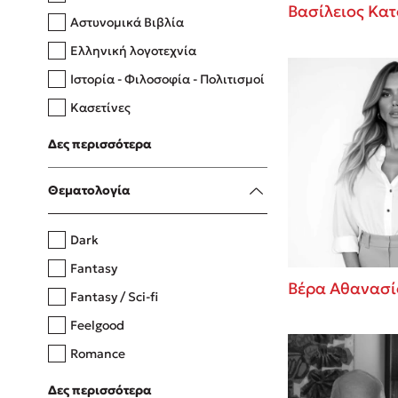
Βασίλειος Κατ
Αστυνομικά Βιβλία
Ελληνική λογοτεχνία
Δανάη Δεληγεώργη
Ιστορία - Φιλοσοφία - Πολιτισμοί
Πάνω, κάτω, μπροστά, πίσω
Κασετίνες
Λευκώματα - Έγχρωμοι οδηγοί
Δες περισσότερα
Μαγειρική
Mel Robbins
Θεματολογία
Η μέθοδος Αφήστε τους
Dark
Fantasy
Βέρα Αθανασί
Fantasy / Sci-fi
Feelgood
Romance
Upmarket
Δες περισσότερα