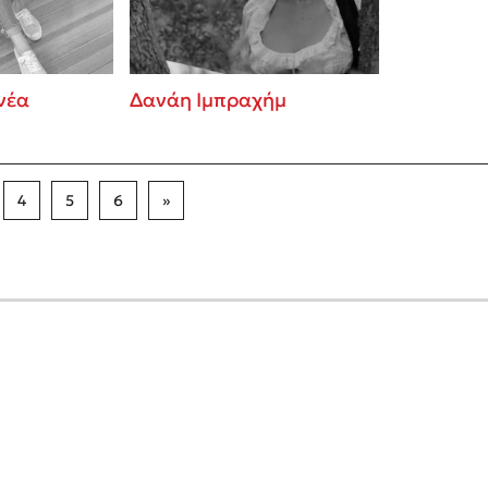
νέα
Δανάη Ιμπραχήμ
4
5
6
»