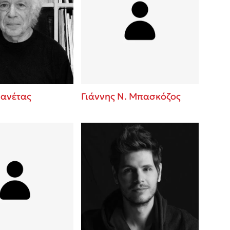
Μανέτας
Γιάννης Ν. Μπασκόζος