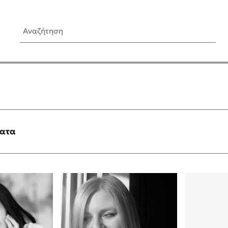
Αναζήτηση
ίς Συγγραφείς
Δημοφιλή Άρθρα
Κυλάει
3 βιβλία βασισμένα σε αλη
γεγονότα!
τανάς
Τεστ: Ποιο αστυνομικό βιβλ
ταιριάζει για το καλοκαίρι;
ματα
νάκης
Ο εθισμός των παιδιών στις
tzek
είναι «το πρόβλημα»
dden
Μια λέξη που συχνά νιώθεις
αγνοείς
νταλη
Τι είναι η νευροποικιλότητα;
y
Δανάη Δεληγεώργη απαντά
ews
Συγχαρητήρια, Πέθανες! Μι
cue
στον Άδη της ελληνικής μυ