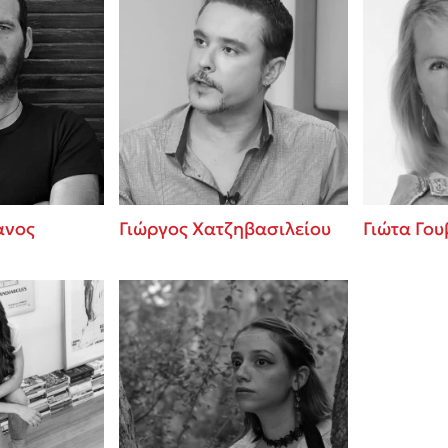
ανος
Γιώργος Χατζηβασιλείου
Γιώτα Γου