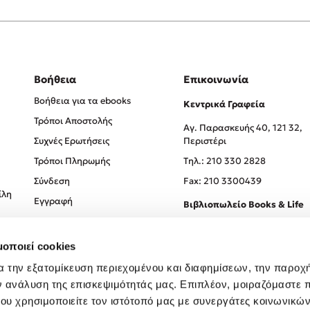
Βοήθεια
Επικοινωνία
Βοήθεια για τα ebooks
Κεντρικά Γραφεία
Τρόποι Αποστολής
Αγ. Παρασκευής 40, 121 32,
Συχνές Ερωτήσεις
Περιστέρι
Τρόποι Πληρωμής
Tηλ.: 210 330 2828
Σύνδεση
Fax: 210 3300439
ίλη
Εγγραφή
Βιβλιοπωλείο Books & Life
Σόλωνος 93-95, 106 78, Αθήν
μοποιεί cookies
Τηλ.:
210 330 0774
α την εξατομίκευση περιεχομένου και διαφημίσεων, την παροχ
ν ανάλυση της επισκεψιμότητάς μας. Επιπλέον, μοιραζόμαστε 
ου χρησιμοποιείτε τον ιστότοπό μας με συνεργάτες κοινωνικώ