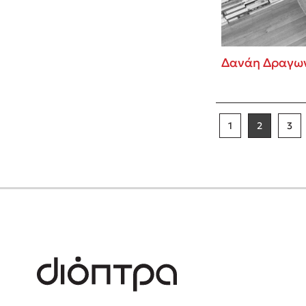
Δανάη Δραγω
1
2
3