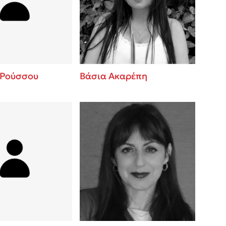
βάσεις σε
 BBQ pizza
νάγκη μας για
ση με τη
 Ρούσσου
Βάσια Ακαρέπη
; Κάνε το
η σου!