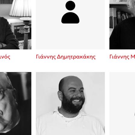
ινός
Γιάννης Δημητρακάκης
Γιάννης 