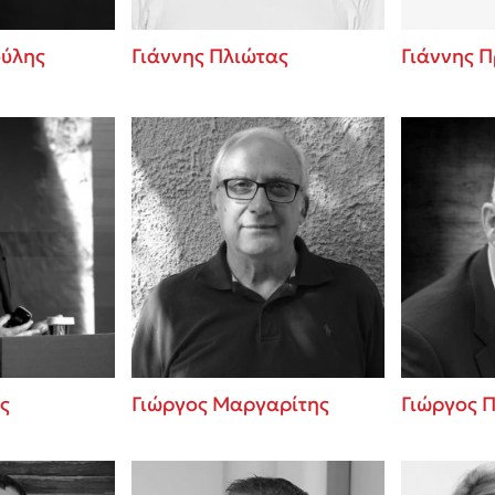
ούλης
Γιάννης Πλιώτας
Γιάννης 
ς
Γιώργος Μαργαρίτης
Γιώργος 