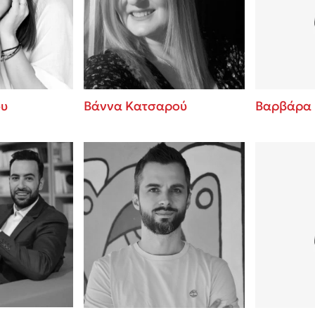
ros
3 βιβλία που μπορείς να δια
μια μέρα!
i
Εύκολη συνταγή για chicken
οδημητροπούλου
από τον Άκη Πετρετζίκη!
Διακοπές με τα παιδιά: Η α
d
παύση σε μετωπική σύγκρου
ου
Βάννα Κατσαρού
Βαρβάρα
δική τους για εκτόνωση
 Baccalario
Πάνω, κάτω, μπροστά, πίσω
ld
τεστ και ανακάλυψε την τάσ
αχήμ