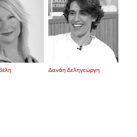
βέλη
Δανάη Δεληγεώργη