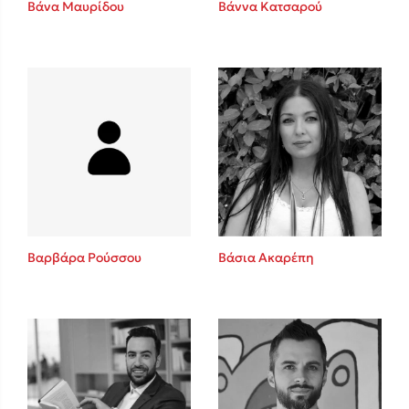
Βάνα Μαυρίδου
Βάννα Κατσαρού
Sebastian Fitzek
Playlist
Βαρβάρα Ρούσσου
Βάσια Ακαρέπη
Στέφανος Ξενάκης
Το λεξικό της ζωής σου