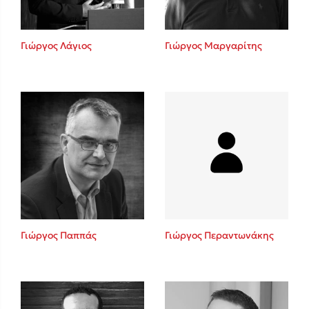
Γιώργος Λάγιος
Γιώργος Μαργαρίτης
Γιώργος Παππάς
Γιώργος Περαντωνάκης