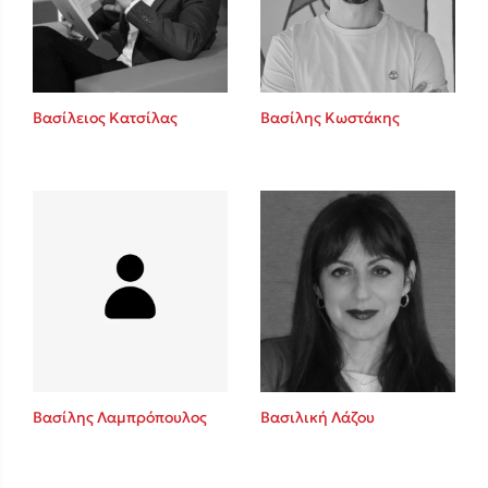
Κώστας Κρομμύδας
Το λιμάνι μου είσαι εσύ
Βασίλειος Κατσίλας
Βασίλης Κωστάκης
Ιωάννης Γλωσσόπουλος
Ένας γίγαντας στο σχολείο
Βασίλης Λαμπρόπουλος
Βασιλική Λάζου
Δανάη Δεληγεώργη
Πάνω, κάτω, μπροστά, πίσω