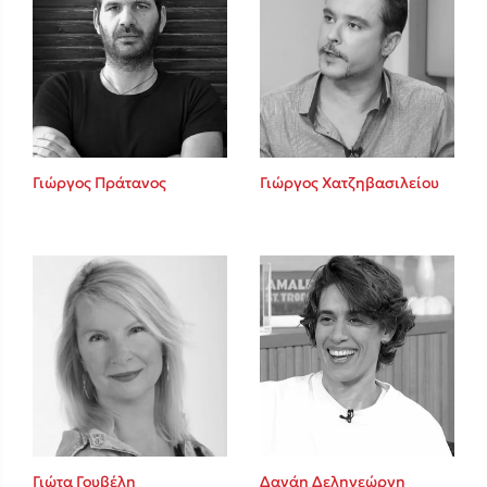
Γιώργος Πράτανος
Γιώργος Χατζηβασιλείου
Γιώτα Γουβέλη
Δανάη Δεληγεώργη