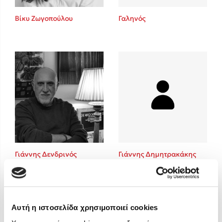
Στέφανος Ξενάκης
Βίκυ Ζωγοπούλου
Γαληνός
Sebastian Fitzek
Freida McFadden
Κατρίνα Τσάνταλη
Lucinda Riley
Mimi Matthews
Benzamin Bécue
Rebecca Yarros
Teo Benedetti
Τζένη Κουτσοδημητροπούλου
Emily Henry
Γιάννης Δενδρινός
Γιάννης Δημητρακάκης
Ali Hazelwood
Cori Doerrfeld
Pierdomenico Baccalario
Δανάη Ιμπραχήμ
Αυτή η ιστοσελίδα χρησιμοποιεί cookies