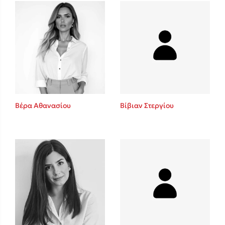
Mel Robbins
Η μέθοδος Αφήστε τους
Βέρα Αθανασίου
Βίβιαν Στεργίου
Δημοφιλείς Συγγραφείς
Φυστίκι ΠουΚυλάει
Παύλος Καστανάς
El Sombrero