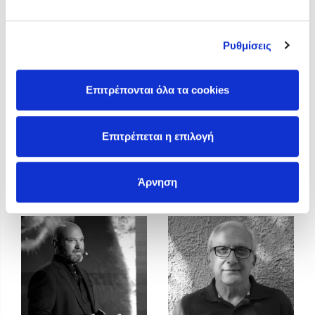
Η Δανάη Δεληγεώργη στον Πύργο Κύμης
Ο Κώστας Κρομμύδας στο Παλαιοχώρι Καλαμπάκας
Ρυθμίσεις
Ο Κώστας Κρομμύδας και η Μαρίνα Γιώτη στη Νικήτη
Χαλκιδικής
Επιτρέπονται όλα τα cookies
Ο Στέφανος Ξενάκης στη Χίο
Ο Κώστας Κρομμύδας & η Μαρίνα Γιώτη στο 54o Φεστιβάλ
Βιβλίου στο Πεδίον του Άρεως
Επιτρέπεται η επιλογή
Γιάννης Πρελορέντζος
Γιάννης
Άρνηση
Χριστοδουλόπουλος