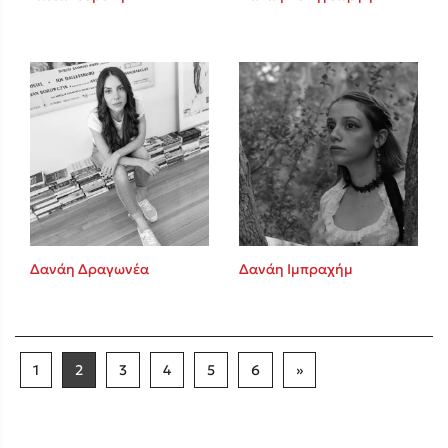
Δανάη Δραγωνέα
Δανάη Ιμπραχήμ
1
2
3
4
5
6
»