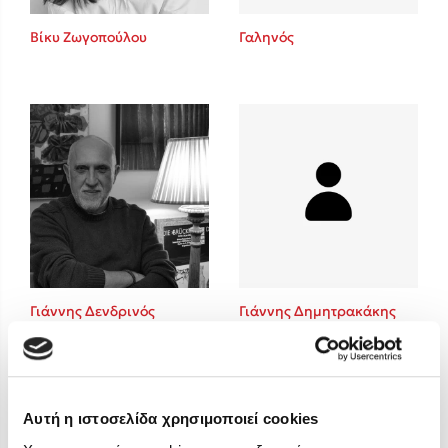
Στέφανος Ξενάκης
Βίκυ Ζωγοπούλου
Γαληνός
Sebastian Fitzek
Freida McFadden
Κατρίνα Τσάνταλη
Lucinda Riley
Mimi Matthews
Benzamin Bécue
Rebecca Yarros
Teo Benedetti
Τζένη Κουτσοδημητροπούλου
Emily Henry
Γιάννης Δενδρινός
Γιάννης Δημητρακάκης
Ali Hazelwood
Cori Doerrfeld
Pierdomenico Baccalario
Δανάη Ιμπραχήμ
Αυτή η ιστοσελίδα χρησιμοποιεί cookies