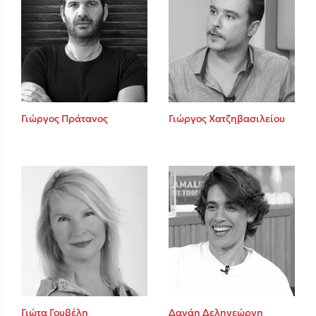
Γιώργος Πράτανος
Γιώργος Χατζηβασιλείου
Γιώτα Γουβέλη
Δανάη Δεληγεώργη