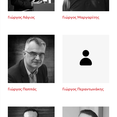
Γιώργος Λάγιος
Γιώργος Μαργαρίτης
Γιώργος Παππάς
Γιώργος Περαντωνάκης