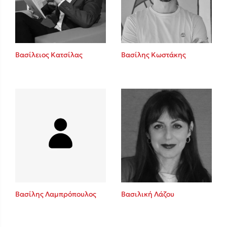
Κώστας Κρομμύδας
Το λιμάνι μου είσαι εσύ
Βασίλειος Κατσίλας
Βασίλης Κωστάκης
Ιωάννης Γλωσσόπουλος
Ένας γίγαντας στο σχολείο
Βασίλης Λαμπρόπουλος
Βασιλική Λάζου
Δανάη Δεληγεώργη
Πάνω, κάτω, μπροστά, πίσω