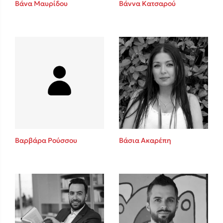
Βάνα Μαυρίδου
Βάννα Κατσαρού
Sebastian Fitzek
Playlist
Βαρβάρα Ρούσσου
Βάσια Ακαρέπη
Στέφανος Ξενάκης
Το λεξικό της ζωής σου