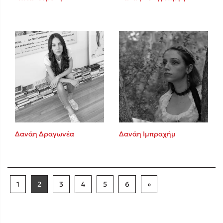
Δανάη Δραγωνέα
Δανάη Ιμπραχήμ
1
2
3
4
5
6
»