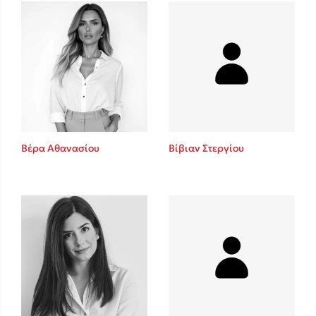
Mel Robbins
Η μέθοδος Αφήστε τους
Βέρα Αθανασίου
Βίβιαν Στεργίου
Δημοφιλείς Συγγραφείς
Φυστίκι ΠουΚυλάει
Παύλος Καστανάς
El Sombrero