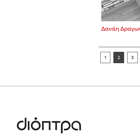
Δανάη Δραγω
1
2
3