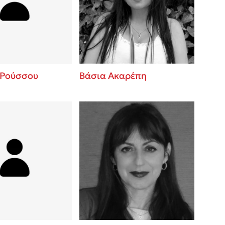
βάσεις σε
 BBQ pizza
νάγκη μας για
ση με τη
 Ρούσσου
Βάσια Ακαρέπη
; Κάνε το
η σου!