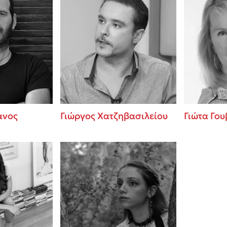
ανος
Γιώργος Χατζηβασιλείου
Γιώτα Γου