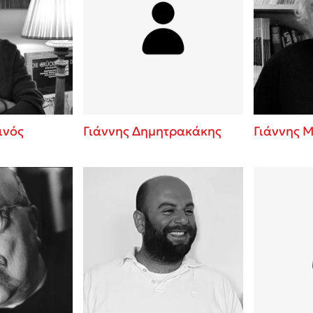
ινός
Γιάννης Δημητρακάκης
Γιάννης 