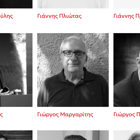
ούλης
Γιάννης Πλιώτας
Γιάννης 
ς
Γιώργος Μαργαρίτης
Γιώργος 