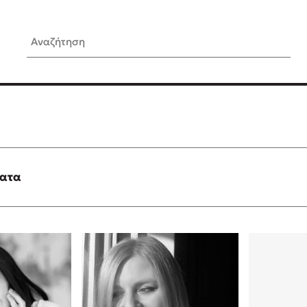
Αναζήτηση
ίς Συγγραφείς
Δημοφιλή Άρθρα
Κυλάει
3 βιβλία βασισμένα σε αλη
γεγονότα!
τανάς
Τεστ: Ποιο αστυνομικό βιβλ
ταιριάζει για το καλοκαίρι;
ματα
νάκης
Ο εθισμός των παιδιών στις
tzek
είναι «το πρόβλημα»
dden
Μια λέξη που συχνά νιώθεις
αγνοείς
νταλη
Τι είναι η νευροποικιλότητα;
y
Δανάη Δεληγεώργη απαντά
ews
Συγχαρητήρια, Πέθανες! Μι
cue
στον Άδη της ελληνικής μυ