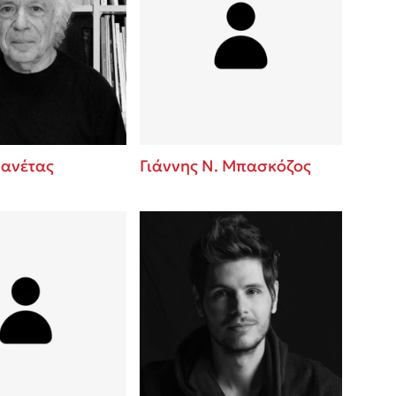
Μανέτας
Γιάννης Ν. Μπασκόζος