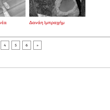
νέα
Δανάη Ιμπραχήμ
4
5
6
»