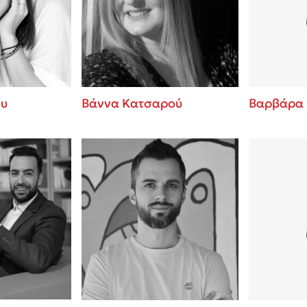
ros
3 βιβλία που μπορείς να δια
μια μέρα!
i
Εύκολη συνταγή για chicken
οδημητροπούλου
από τον Άκη Πετρετζίκη!
Διακοπές με τα παιδιά: Η α
d
παύση σε μετωπική σύγκρου
ου
Βάννα Κατσαρού
Βαρβάρα
δική τους για εκτόνωση
ld
Πάνω, κάτω, μπροστά, πίσω
 Baccalario
τεστ και ανακάλυψε την τάσ
αχήμ