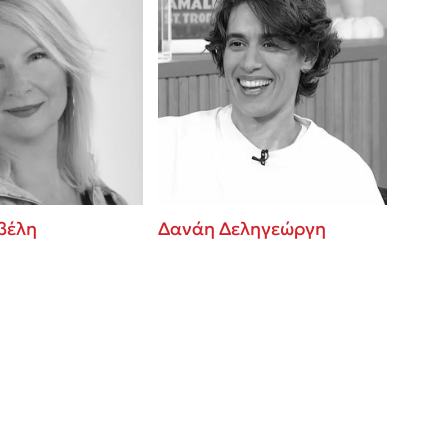
βέλη
Δανάη Δεληγεώργη