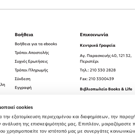
Βοήθεια
Επικοινωνία
Βοήθεια για τα ebooks
Κεντρικά Γραφεία
Τρόποι Αποστολής
Αγ. Παρασκευής 40, 121 32,
Συχνές Ερωτήσεις
Περιστέρι
Τρόποι Πληρωμής
Tηλ.: 210 330 2828
Σύνδεση
Fax: 210 3300439
ίλη
Εγγραφή
Βιβλιοπωλείο Books & Life
Σόλωνος 93-95, 106 78, Αθήν
μοποιεί cookies
Τηλ.:
210 330 0774
α την εξατομίκευση περιεχομένου και διαφημίσεων, την παροχ
ν ανάλυση της επισκεψιμότητάς μας. Επιπλέον, μοιραζόμαστε 
ου χρησιμοποιείτε τον ιστότοπό μας με συνεργάτες κοινωνικώ