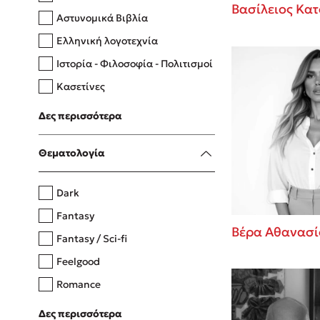
Βασίλειος Κατ
Αστυνομικά Βιβλία
Ελληνική λογοτεχνία
Δανάη Δεληγεώργη
Ιστορία - Φιλοσοφία - Πολιτισμοί
Πάνω, κάτω, μπροστά, πίσω
Κασετίνες
Λευκώματα - Έγχρωμοι οδηγοί
Δες περισσότερα
Μαγειρική
Mel Robbins
Θεματολογία
Η μέθοδος Αφήστε τους
Dark
Fantasy
Βέρα Αθανασί
Fantasy / Sci-fi
Feelgood
Romance
Upmarket
Δες περισσότερα