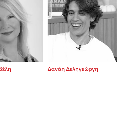
βέλη
Δανάη Δεληγεώργη