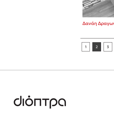
Δανάη Δραγω
1
2
3