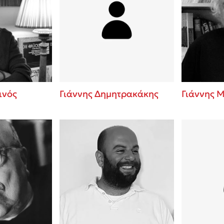
ινός
Γιάννης Δημητρακάκης
Γιάννης 