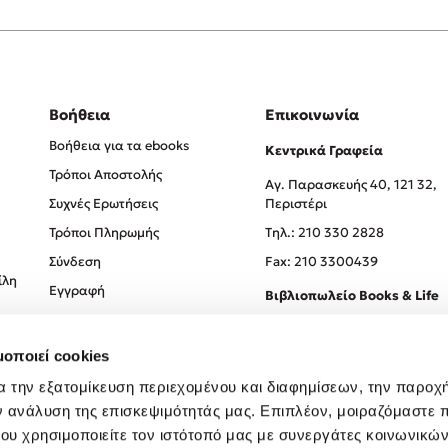
Βοήθεια
Επικοινωνία
Βοήθεια για τα ebooks
Κεντρικά Γραφεία
Τρόποι Αποστολής
Αγ. Παρασκευής 40, 121 32,
Συχνές Ερωτήσεις
Περιστέρι
Τρόποι Πληρωμής
Tηλ.: 210 330 2828
Σύνδεση
Fax: 210 3300439
ίλη
Εγγραφή
Βιβλιοπωλείο Books & Life
Σόλωνος 93-95, 106 78, Αθήν
μοποιεί cookies
Τηλ.:
210 330 0774
α την εξατομίκευση περιεχομένου και διαφημίσεων, την παροχ
ν ανάλυση της επισκεψιμότητάς μας. Επιπλέον, μοιραζόμαστε 
ου χρησιμοποιείτε τον ιστότοπό μας με συνεργάτες κοινωνικώ