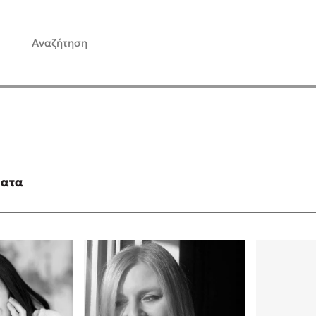
Αναζήτηση
ίς Συγγραφείς
Δημοφιλή Άρθρα
Κυλάει
Τεστ: Ποιο αστυνομικό βιβλ
ταιριάζει για το καλοκαίρι;
τανάς
3 βιβλία βασισμένα σε αλη
γεγονότα!
ματα
νάκης
Ο εθισμός των παιδιών στις
tzek
είναι «το πρόβλημα»
dden
Μια λέξη που συχνά νιώθεις
αγνοείς
νταλη
Τι είναι η νευροποικιλότητα;
y
Δανάη Δεληγεώργη απαντά
ews
Συγχαρητήρια, Πέθανες! Μι
cue
στον Άδη της ελληνικής μυ