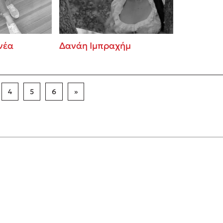
νέα
Δανάη Ιμπραχήμ
4
5
6
»