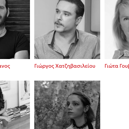
ανος
Γιώργος Χατζηβασιλείου
Γιώτα Γου