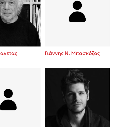
Μανέτας
Γιάννης Ν. Μπασκόζος