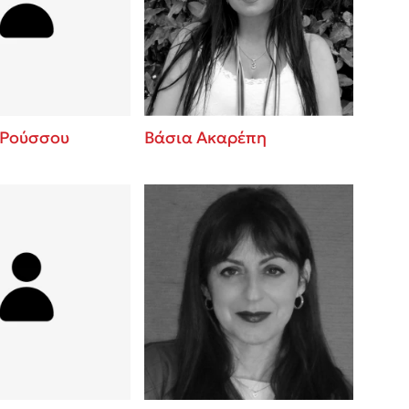
 BBQ pizza
βάσεις σε
νάγκη μας για
ση με τη
 Ρούσσου
Βάσια Ακαρέπη
; Κάνε το
η σου!