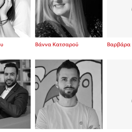
ros
Εύκολη συνταγή για chicken
από τον Άκη Πετρετζίκη!
i
3 βιβλία που μπορείς να δια
οδημητροπούλου
μια μέρα!
Διακοπές με τα παιδιά: Η α
d
παύση σε μετωπική σύγκρου
ου
Βάννα Κατσαρού
Βαρβάρα
δική τους για εκτόνωση
ld
Πάνω, κάτω, μπροστά, πίσω
 Baccalario
τεστ και ανακάλυψε την τάσ
αχήμ