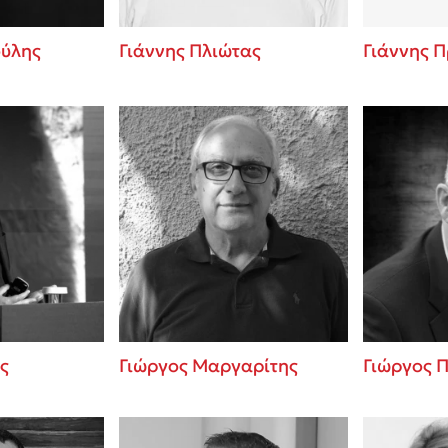
ούλης
Γιάννης Πλιώτας
Γιάννης 
ς
Γιώργος Μαργαρίτης
Γιώργος 