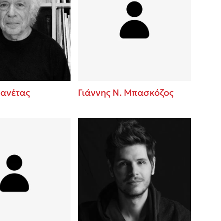
Μανέτας
Γιάννης Ν. Μπασκόζος