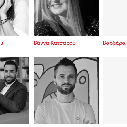
ros
Εύκολη συνταγή για chicken
από τον Άκη Πετρετζίκη!
i
3 βιβλία που μπορείς να δια
οδημητροπούλου
μια μέρα!
Διακοπές με τα παιδιά: Η α
d
παύση σε μετωπική σύγκρου
ου
Βάννα Κατσαρού
Βαρβάρα
δική τους για εκτόνωση
ld
Πάνω, κάτω, μπροστά, πίσω
 Baccalario
τεστ και ανακάλυψε την τάσ
αχήμ