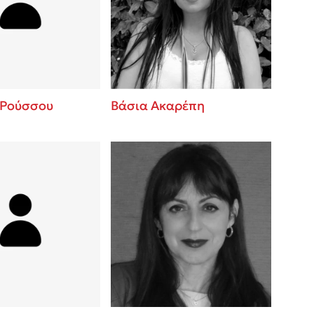
 BBQ pizza
βάσεις σε
νάγκη μας για
ση με τη
 Ρούσσου
Βάσια Ακαρέπη
; Κάνε το
η σου!