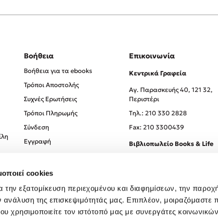
Βοήθεια
Επικοινωνία
Βοήθεια για τα ebooks
Κεντρικά Γραφεία
Τρόποι Αποστολής
Αγ. Παρασκευής 40, 121 32,
Συχνές Ερωτήσεις
Περιστέρι
Τρόποι Πληρωμής
Tηλ.: 210 330 2828
Σύνδεση
Fax: 210 3300439
ίλη
Εγγραφή
Βιβλιοπωλείο Books & Life
Σόλωνος 93-95, 106 78, Αθήν
μοποιεί cookies
Τηλ.:
210 330 0774
α την εξατομίκευση περιεχομένου και διαφημίσεων, την παροχ
ν ανάλυση της επισκεψιμότητάς μας. Επιπλέον, μοιραζόμαστε 
ου χρησιμοποιείτε τον ιστότοπό μας με συνεργάτες κοινωνικώ