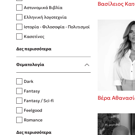
Βασίλειος Κατ
Αστυνομικά Βιβλία
Ελληνική λογοτεχνία
Δανάη Δεληγεώργη
Ιστορία - Φιλοσοφία - Πολιτισμοί
Πάνω, κάτω, μπροστά, πίσω
Κασετίνες
Λευκώματα - Έγχρωμοι οδηγοί
Δες περισσότερα
Μαγειρική
Mel Robbins
Θεματολογία
Η μέθοδος Αφήστε τους
Dark
Fantasy
Βέρα Αθανασί
Fantasy / Sci-fi
Feelgood
Romance
Upmarket
Δες περισσότερα