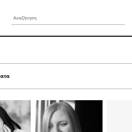
Αναζήτηση
ίς Συγγραφείς
Δημοφιλή Άρθρα
Κυλάει
Τεστ: Ποιο αστυνομικό βιβλ
ταιριάζει για το καλοκαίρι;
τανάς
3 βιβλία βασισμένα σε αλη
γεγονότα!
ματα
νάκης
Ο εθισμός των παιδιών στις
tzek
είναι «το πρόβλημα»
dden
Μια λέξη που συχνά νιώθεις
αγνοείς
νταλη
Τι είναι η νευροποικιλότητα;
y
Δανάη Δεληγεώργη απαντά
ews
Συγχαρητήρια, Πέθανες! Μι
cue
στον Άδη της ελληνικής μυ