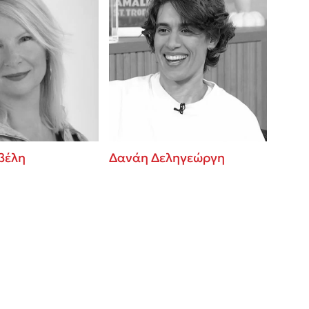
βέλη
Δανάη Δεληγεώργη