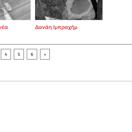
νέα
Δανάη Ιμπραχήμ
4
5
6
»