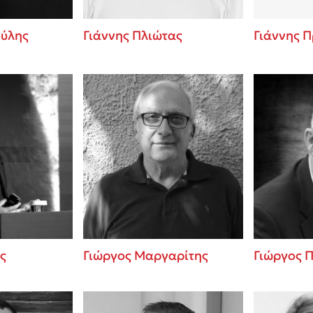
ούλης
Γιάννης Πλιώτας
Γιάννης 
ς
Γιώργος Μαργαρίτης
Γιώργος 