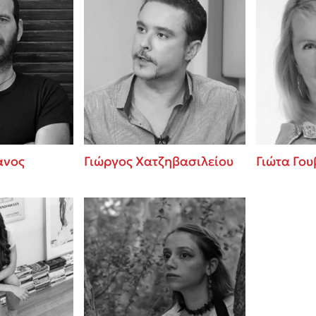
ανος
Γιώργος Χατζηβασιλείου
Γιώτα Γου