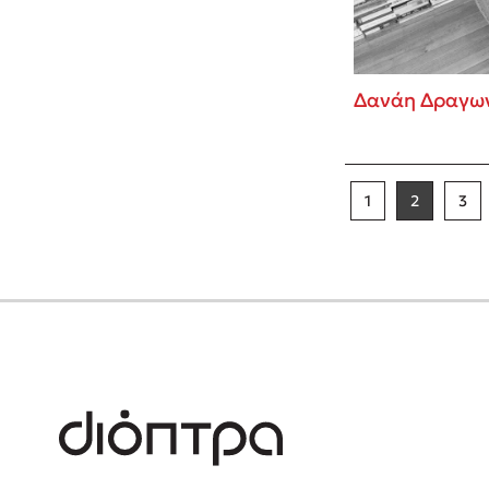
Δανάη Δραγω
1
2
3