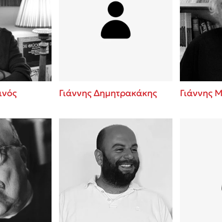
ινός
Γιάννης Δημητρακάκης
Γιάννης 