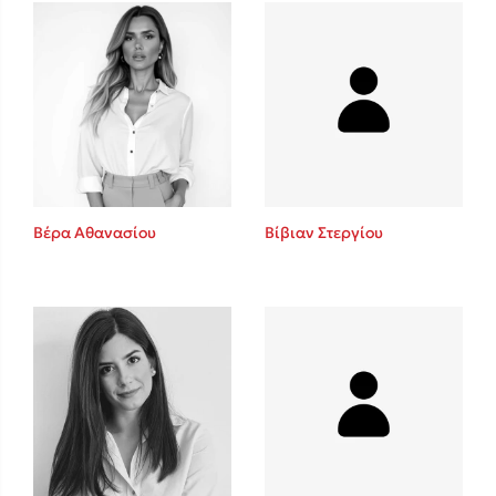
Mel Robbins
Η μέθοδος Αφήστε τους
Βέρα Αθανασίου
Βίβιαν Στεργίου
Δημοφιλείς Συγγραφείς
Φυστίκι ΠουΚυλάει
Παύλος Καστανάς
El Sombrero