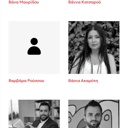
Βάνα Μαυρίδου
Βάννα Κατσαρού
Sebastian Fitzek
Playlist
Βαρβάρα Ρούσσου
Βάσια Ακαρέπη
Στέφανος Ξενάκης
Το λεξικό της ζωής σου