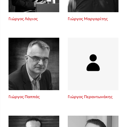
Γιώργος Λάγιος
Γιώργος Μαργαρίτης
Γιώργος Παππάς
Γιώργος Περαντωνάκης