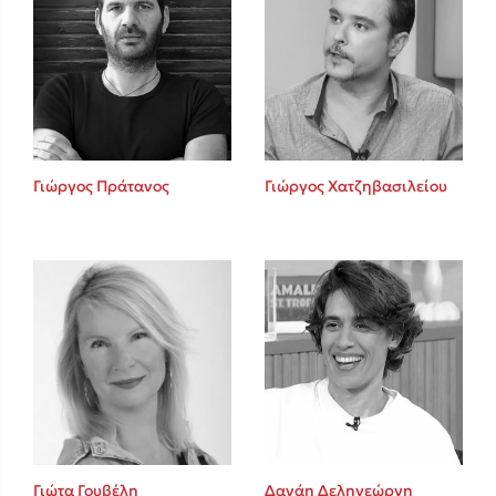
Γιώργος Πράτανος
Γιώργος Χατζηβασιλείου
Γιώτα Γουβέλη
Δανάη Δεληγεώργη