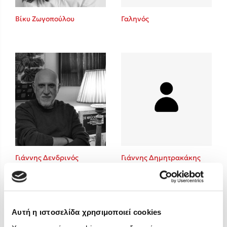
Στέφανος Ξενάκης
Βίκυ Ζωγοπούλου
Γαληνός
Sebastian Fitzek
Freida McFadden
Κατρίνα Τσάνταλη
Lucinda Riley
Mimi Matthews
Benzamin Bécue
Rebecca Yarros
Teo Benedetti
Τζένη Κουτσοδημητροπούλου
Emily Henry
Γιάννης Δενδρινός
Γιάννης Δημητρακάκης
Ali Hazelwood
Cori Doerrfeld
Pierdomenico Baccalario
Δανάη Ιμπραχήμ
Αυτή η ιστοσελίδα χρησιμοποιεί cookies