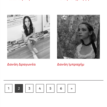
Δανάη Δραγωνέα
Δανάη Ιμπραχήμ
1
2
3
4
5
6
»