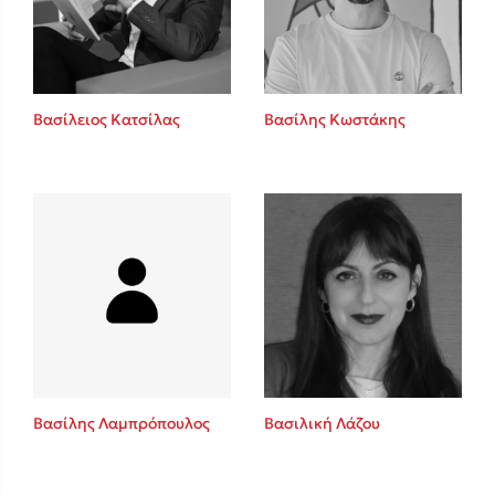
Κώστας Κρομμύδας
Το λιμάνι μου είσαι εσύ
Βασίλειος Κατσίλας
Βασίλης Κωστάκης
Ιωάννης Γλωσσόπουλος
Ένας γίγαντας στο σχολείο
Βασίλης Λαμπρόπουλος
Βασιλική Λάζου
Δανάη Δεληγεώργη
Πάνω, κάτω, μπροστά, πίσω