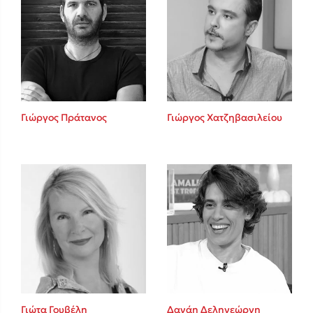
Γιώργος Πράτανος
Γιώργος Χατζηβασιλείου
Γιώτα Γουβέλη
Δανάη Δεληγεώργη