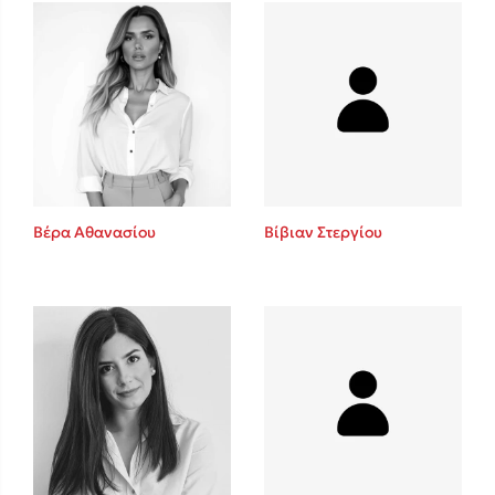
Mel Robbins
Η μέθοδος Αφήστε τους
Βέρα Αθανασίου
Βίβιαν Στεργίου
Δημοφιλείς Συγγραφείς
Φυστίκι ΠουΚυλάει
Παύλος Καστανάς
El Sombrero