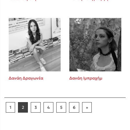
Δανάη Δραγωνέα
Δανάη Ιμπραχήμ
1
2
3
4
5
6
»