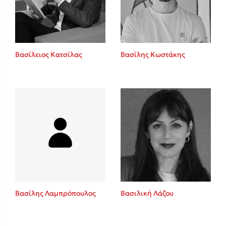
Κώστας Κρομμύδας
Το λιμάνι μου είσαι εσύ
Βασίλειος Κατσίλας
Βασίλης Κωστάκης
Ιωάννης Γλωσσόπουλος
Ένας γίγαντας στο σχολείο
Βασίλης Λαμπρόπουλος
Βασιλική Λάζου
Δανάη Δεληγεώργη
Πάνω, κάτω, μπροστά, πίσω