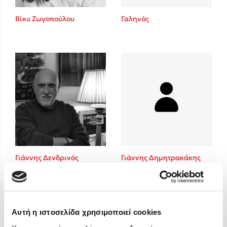
Στέφανος Ξενάκης
Βίκυ Ζωγοπούλου
Γαληνός
Sebastian Fitzek
Freida McFadden
Κατρίνα Τσάνταλη
Lucinda Riley
Mimi Matthews
Benzamin Bécue
Rebecca Yarros
Teo Benedetti
Τζένη Κουτσοδημητροπούλου
Emily Henry
Γιάννης Δενδρινός
Γιάννης Δημητρακάκης
Ali Hazelwood
Cori Doerrfeld
Pierdomenico Baccalario
Δανάη Ιμπραχήμ
Αυτή η ιστοσελίδα χρησιμοποιεί cookies