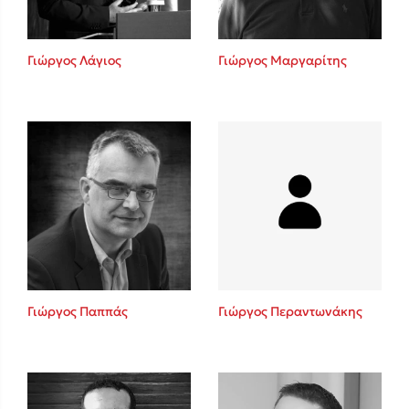
Γιώργος Λάγιος
Γιώργος Μαργαρίτης
Γιώργος Παππάς
Γιώργος Περαντωνάκης