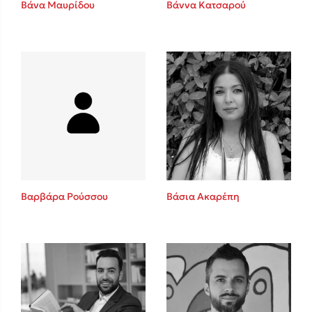
Βάνα Μαυρίδου
Βάννα Κατσαρού
Sebastian Fitzek
Playlist
Βαρβάρα Ρούσσου
Βάσια Ακαρέπη
Στέφανος Ξενάκης
Το λεξικό της ζωής σου