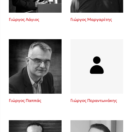
Γιώργος Λάγιος
Γιώργος Μαργαρίτης
Γιώργος Παππάς
Γιώργος Περαντωνάκης