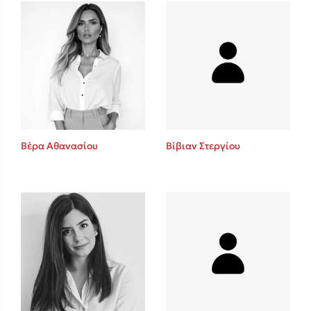
Mel Robbins
Η μέθοδος Αφήστε τους
Βέρα Αθανασίου
Βίβιαν Στεργίου
Δημοφιλείς Συγγραφείς
Φυστίκι ΠουΚυλάει
Παύλος Καστανάς
El Sombrero