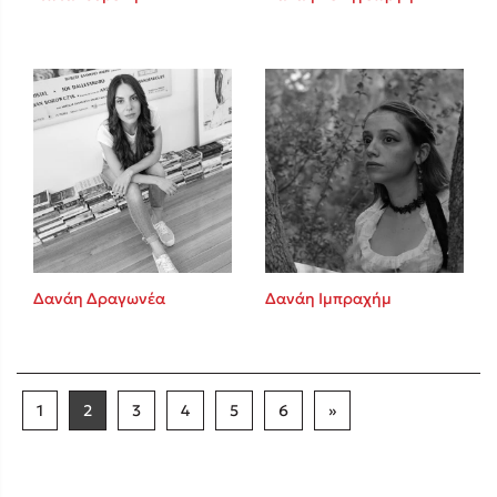
Δανάη Δραγωνέα
Δανάη Ιμπραχήμ
1
2
3
4
5
6
»