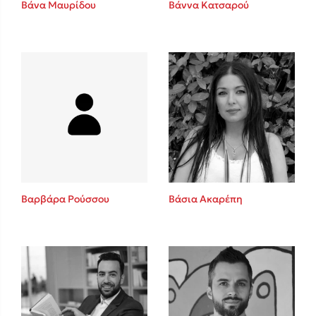
Βάνα Μαυρίδου
Βάννα Κατσαρού
Sebastian Fitzek
Playlist
Βαρβάρα Ρούσσου
Βάσια Ακαρέπη
Στέφανος Ξενάκης
Το λεξικό της ζωής σου