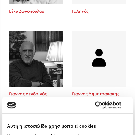
Στέφανος Ξενάκης
Βίκυ Ζωγοπούλου
Γαληνός
Sebastian Fitzek
Freida McFadden
Κατρίνα Τσάνταλη
Lucinda Riley
Mimi Matthews
Benzamin Bécue
Rebecca Yarros
Teo Benedetti
Τζένη Κουτσοδημητροπούλου
Emily Henry
Γιάννης Δενδρινός
Γιάννης Δημητρακάκης
Ali Hazelwood
Cori Doerrfeld
Pierdomenico Baccalario
Δανάη Ιμπραχήμ
Αυτή η ιστοσελίδα χρησιμοποιεί cookies