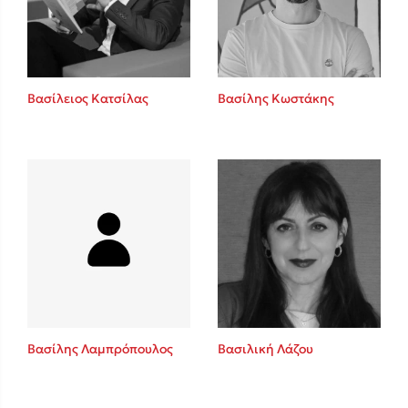
Κώστας Κρομμύδας
Το λιμάνι μου είσαι εσύ
Βασίλειος Κατσίλας
Βασίλης Κωστάκης
Ιωάννης Γλωσσόπουλος
Ένας γίγαντας στο σχολείο
Βασίλης Λαμπρόπουλος
Βασιλική Λάζου
Δανάη Δεληγεώργη
Πάνω, κάτω, μπροστά, πίσω