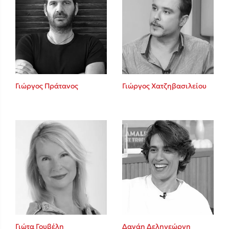
Γιώργος Πράτανος
Γιώργος Χατζηβασιλείου
Γιώτα Γουβέλη
Δανάη Δεληγεώργη