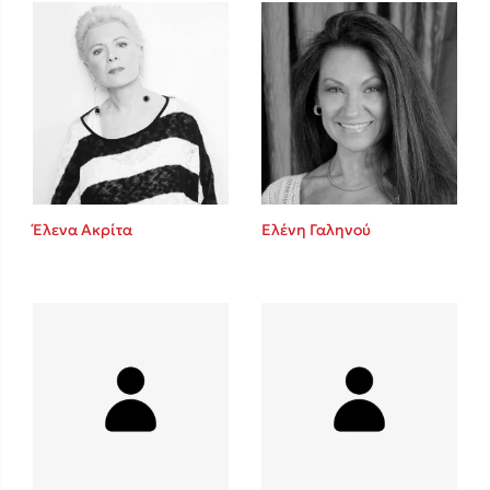
Mel Robbins
Η μέθοδος Αφήστε τους
Έλενα Ακρίτα
Ελένη Γαληνού
Δημοφιλείς Συγγραφείς
Φυστίκι ΠουΚυλάει
Παύλος Καστανάς
El Sombrero