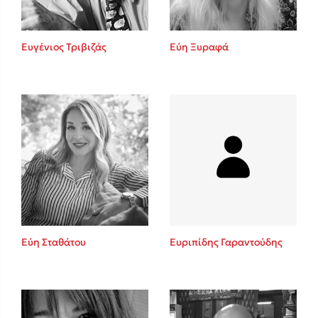
Ευγένιος Τριβιζάς
Εύη Ξυραφά
Εύη Σταθάτου
Ευριπίδης Γαραντούδης