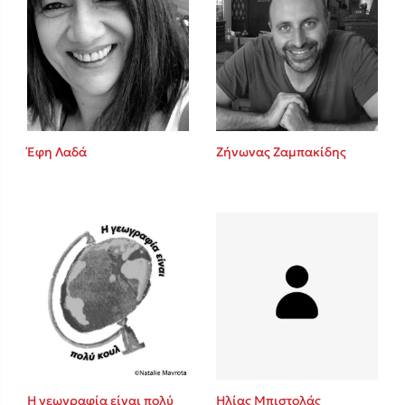
Έφη Λαδά
Ζήνωνας Ζαμπακίδης
Η γεωγραφία είναι πολύ
Ηλίας Μπιστολάς