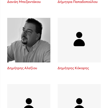
Δανάη Μπεζαντάκου
Δήμητρα Παπαδοπούλου
Sebastian Fitzek
Playlist
Δημήτρης Αλεξίου
Δημήτρης Κόκορης
Στέφανος Ξενάκης
Το λεξικό της ζωής σου