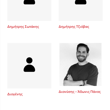
Κώστας Κρομμύδας
Το λιμάνι μου είσαι εσύ
Δημήτρης Σωτάκης
Δημήτρης Τζιόβας
Ιωάννης Γλωσσόπουλος
Ένας γίγαντας στο σχολείο
Διονύσης – Άδωνις Πάνος
Διογένης
Δανάη Δεληγεώργη
Πάνω, κάτω, μπροστά, πίσω