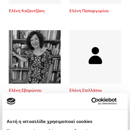
Στέφανος Ξενάκης
Ελένη Καζαντζάκη
Ελένη Παπαργυρίου
Sebastian Fitzek
Freida McFadden
Κατρίνα Τσάνταλη
Lucinda Riley
Mimi Matthews
Benzamin Bécue
Rebecca Yarros
Teo Benedetti
Τζένη Κουτσοδημητροπούλου
Emily Henry
Ελένη Σβορώνου
Ελένη Στελλάτου
Ali Hazelwood
Cori Doerrfeld
Pierdomenico Baccalario
Δανάη Ιμπραχήμ
Αυτή η ιστοσελίδα χρησιμοποιεί cookies