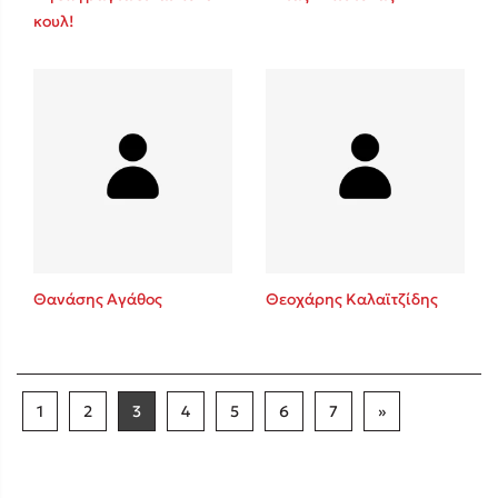
κουλ!
Θανάσης Αγάθος
Θεοχάρης Καλαϊτζίδης
1
2
3
4
5
6
7
»