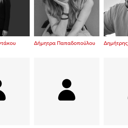
ros
Εύκολη συνταγή για chicken
από τον Άκη Πετρετζίκη!
i
3 βιβλία που μπορείς να δια
οδημητροπούλου
μια μέρα!
Διακοπές με τα παιδιά: Η α
d
παύση σε μετωπική σύγκρου
ντάκου
Δήμητρα Παπαδοπούλου
Δημήτρης
δική τους για εκτόνωση
ld
Το μυστηριώδες βιβλίο που 
 Baccalario
διαβάσει
αχήμ