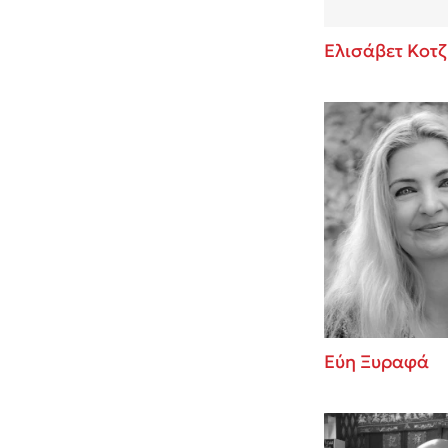
Ελισάβετ Κοτζ
Εύη Ξυραφά