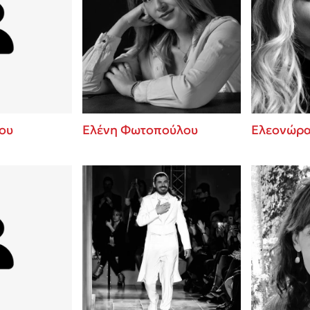
ου
Ελένη Φωτοπούλου
Ελεονώρα