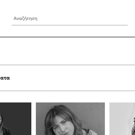
Αναζήτηση
ίς Συγγραφείς
Δημοφιλή Άρθρα
Κυλάει
Τεστ: Ποιο αστυνομικό βιβλ
ταιριάζει για το καλοκαίρι;
τανάς
3 βιβλία βασισμένα σε αλη
γεγονότα!
ματα
νάκης
Ο εθισμός των παιδιών στις
tzek
είναι «το πρόβλημα»
dden
Μια λέξη που συχνά νιώθεις
αγνοείς
νταλη
Τι είναι η νευροποικιλότητα;
y
Δανάη Δεληγεώργη απαντά
ews
Συγχαρητήρια, Πέθανες! Μι
cue
στον Άδη της ελληνικής μυ