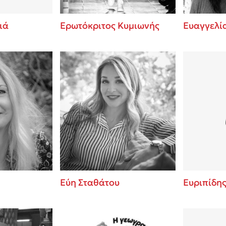
ιά
Ερωτόκριτος Κυμιωνής
Ευαγγελί
Εύη Σταθάτου
Ευριπίδη