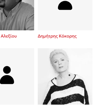
 BBQ pizza
βάσεις σε
νάγκη μας για
ση με τη
 Αλεξίου
Δημήτρης Κόκορης
λίγοι έχουν