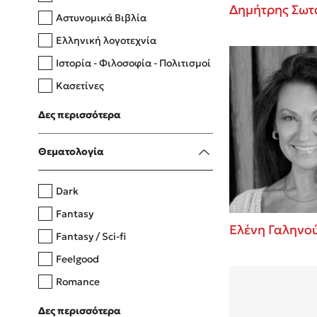
Δημήτρης Σωτ
Αστυνομικά Βιβλία
Ελληνική λογοτεχνία
Δανάη Δεληγεώργη
Ιστορία - Φιλοσοφία - Πολιτισμοί
Πάνω, κάτω, μπροστά, πίσω
Κασετίνες
Λευκώματα - Έγχρωμοι οδηγοί
Δες περισσότερα
Μαγειρική
Mel Robbins
Θεματολογία
Η μέθοδος Αφήστε τους
Dark
Fantasy
Ελένη Γαληνο
Fantasy / Sci-fi
Feelgood
Romance
Upmarket
Δες περισσότερα