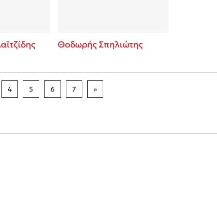
αϊτζίδης
Θοδωρής Σπηλιώτης
4
5
6
7
»