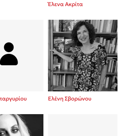
Έλενα Ακρίτα
παργυρίου
Ελένη Σβορώνου