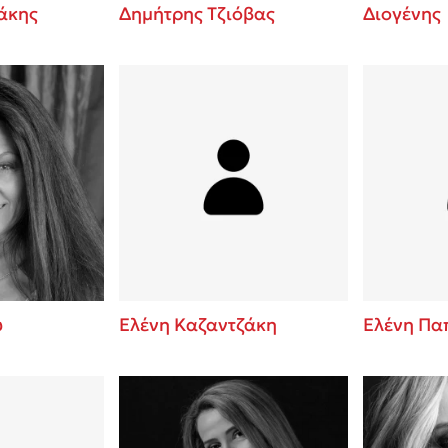
άκης
Δημήτρης Τζιόβας
Διογένης
ύ
Ελένη Καζαντζάκη
Ελένη Πα