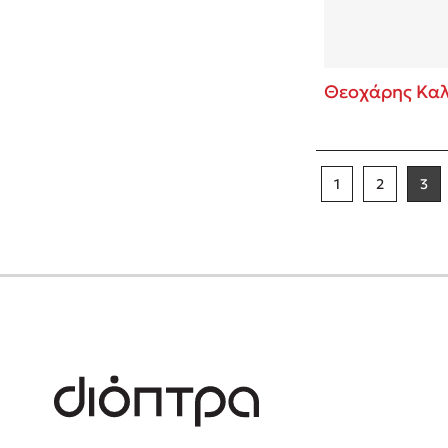
Θεοχάρης Καλ
1
2
3