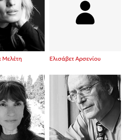
 Μελέτη
Ελισάβετ Αρσενίου