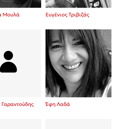
α Μουλά
Ευγένιος Τριβιζάς
ς Γαραντούδης
Έφη Λαδά