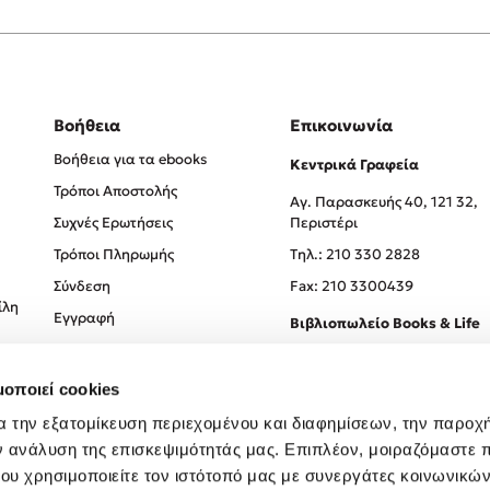
Βοήθεια
Επικοινωνία
Βοήθεια για τα ebooks
Κεντρικά Γραφεία
Τρόποι Αποστολής
Αγ. Παρασκευής 40, 121 32,
Συχνές Ερωτήσεις
Περιστέρι
Τρόποι Πληρωμής
Tηλ.: 210 330 2828
Σύνδεση
Fax: 210 3300439
ίλη
Εγγραφή
Βιβλιοπωλείο Books & Life
Σόλωνος 93-95, 106 78, Αθήν
μοποιεί cookies
Τηλ.:
210 330 0774
α την εξατομίκευση περιεχομένου και διαφημίσεων, την παροχ
ν ανάλυση της επισκεψιμότητάς μας. Επιπλέον, μοιραζόμαστε 
ου χρησιμοποιείτε τον ιστότοπό μας με συνεργάτες κοινωνικώ