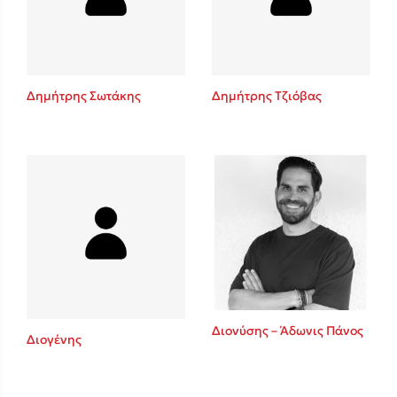
Κώστας Κρομμύδας
Το λιμάνι μου είσαι εσύ
Δημήτρης Σωτάκης
Δημήτρης Τζιόβας
Ιωάννης Γλωσσόπουλος
Ένας γίγαντας στο σχολείο
Διονύσης – Άδωνις Πάνος
Διογένης
Δανάη Δεληγεώργη
Πάνω, κάτω, μπροστά, πίσω