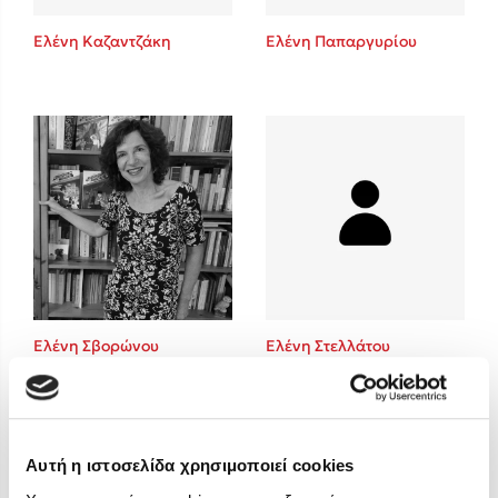
Στέφανος Ξενάκης
Ελένη Καζαντζάκη
Ελένη Παπαργυρίου
Sebastian Fitzek
Freida McFadden
Κατρίνα Τσάνταλη
Lucinda Riley
Mimi Matthews
Benzamin Bécue
Rebecca Yarros
Teo Benedetti
Τζένη Κουτσοδημητροπούλου
Emily Henry
Ελένη Σβορώνου
Ελένη Στελλάτου
Ali Hazelwood
Cori Doerrfeld
Pierdomenico Baccalario
Δανάη Ιμπραχήμ
Αυτή η ιστοσελίδα χρησιμοποιεί cookies