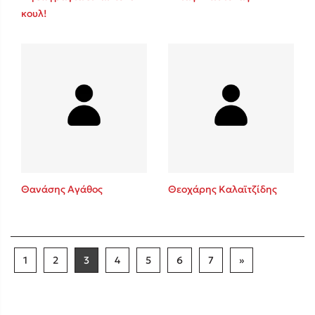
κουλ!
Θανάσης Αγάθος
Θεοχάρης Καλαϊτζίδης
1
2
3
4
5
6
7
»