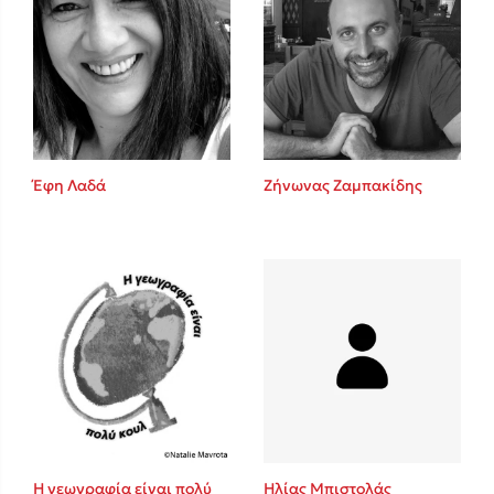
Έφη Λαδά
Ζήνωνας Ζαμπακίδης
Η γεωγραφία είναι πολύ
Ηλίας Μπιστολάς