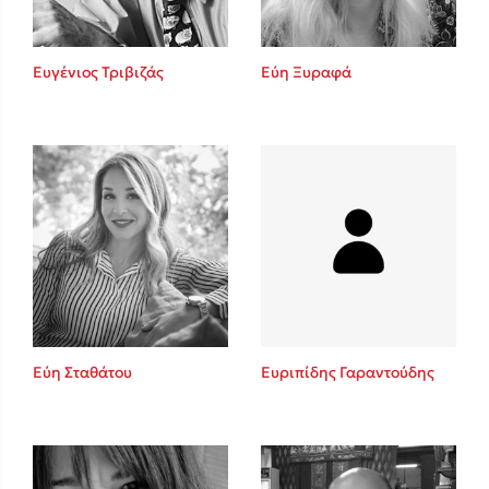
Ευγένιος Τριβιζάς
Εύη Ξυραφά
Εύη Σταθάτου
Ευριπίδης Γαραντούδης