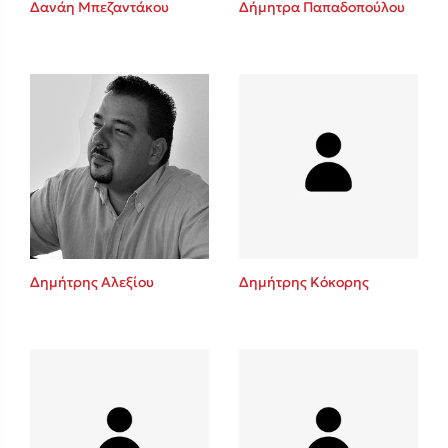
Δανάη Μπεζαντάκου
Δήμητρα Παπαδοπούλου
Sebastian Fitzek
Playlist
Δημήτρης Αλεξίου
Δημήτρης Κόκορης
Στέφανος Ξενάκης
Το λεξικό της ζωής σου