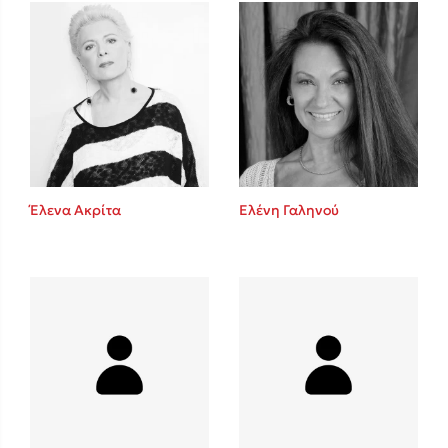
Mel Robbins
Η μέθοδος Αφήστε τους
Έλενα Ακρίτα
Ελένη Γαληνού
Δημοφιλείς Συγγραφείς
Φυστίκι ΠουΚυλάει
Παύλος Καστανάς
El Sombrero