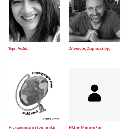
Έφη Λαδά
Ζήνωνας Ζαμπακίδης
Η γεωγραφία είναι πολύ
Ηλίας Μπιστολάς