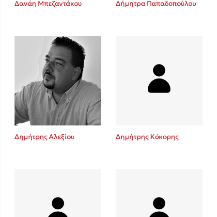
Δανάη Μπεζαντάκου
Δήμητρα Παπαδοπούλου
Sebastian Fitzek
Playlist
Δημήτρης Αλεξίου
Δημήτρης Κόκορης
Στέφανος Ξενάκης
Το λεξικό της ζωής σου