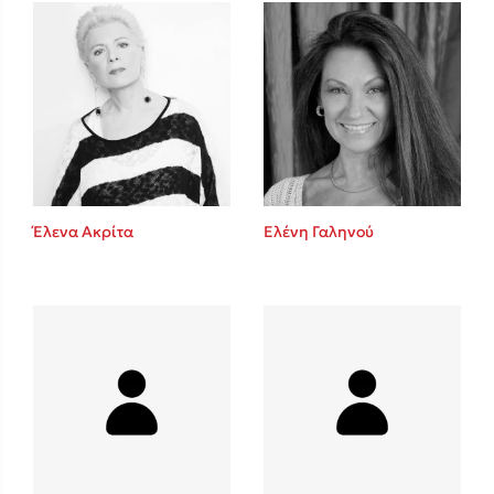
Mel Robbins
Η μέθοδος Αφήστε τους
Έλενα Ακρίτα
Ελένη Γαληνού
Δημοφιλείς Συγγραφείς
Φυστίκι ΠουΚυλάει
Παύλος Καστανάς
El Sombrero