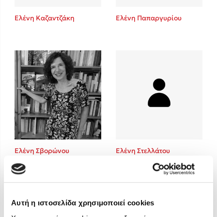
Στέφανος Ξενάκης
Ελένη Καζαντζάκη
Ελένη Παπαργυρίου
Sebastian Fitzek
Freida McFadden
Κατρίνα Τσάνταλη
Lucinda Riley
Mimi Matthews
Benzamin Bécue
Rebecca Yarros
Teo Benedetti
Τζένη Κουτσοδημητροπούλου
Emily Henry
Ελένη Σβορώνου
Ελένη Στελλάτου
Ali Hazelwood
Cori Doerrfeld
Pierdomenico Baccalario
Δανάη Ιμπραχήμ
Αυτή η ιστοσελίδα χρησιμοποιεί cookies