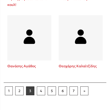
κουλ!
Θανάσης Αγάθος
Θεοχάρης Καλαϊτζίδης
1
2
3
4
5
6
7
»