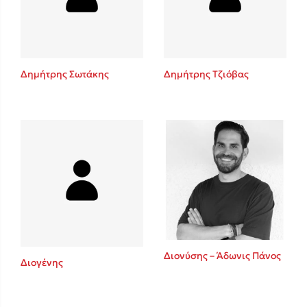
Κώστας Κρομμύδας
Το λιμάνι μου είσαι εσύ
Δημήτρης Σωτάκης
Δημήτρης Τζιόβας
Ιωάννης Γλωσσόπουλος
Ένας γίγαντας στο σχολείο
Διονύσης – Άδωνις Πάνος
Διογένης
Δανάη Δεληγεώργη
Πάνω, κάτω, μπροστά, πίσω