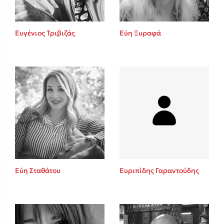
Ευγένιος Τριβιζάς
Εύη Ξυραφά
Εύη Σταθάτου
Ευριπίδης Γαραντούδης